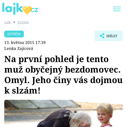
Lajk
■
Extrém
Trendy:
KARLOS VÉMOLA
ONLYFANS
EXTRÉM
SDÍLET
SHOPAHOLICADEL
CLASH OF THE STARS
13. května 2015 17:39
Lenka Zajícová
Na první pohled je tento
muž obyčejný bezdomovec.
Témata
Omyl. Jeho činy vás dojmou
Showbyznys
k slzám!
Youtubeři
Virály