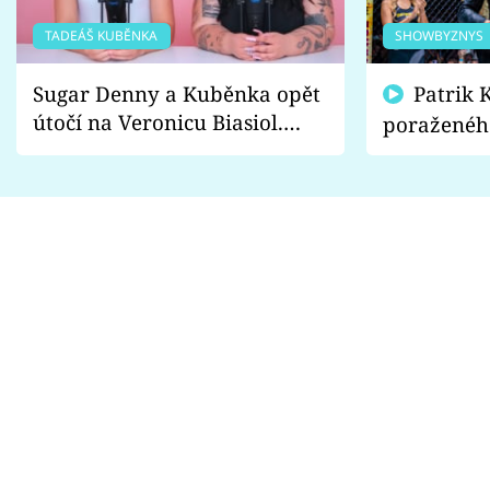
TADEÁŠ KUBĚNKA
SHOWBYZNYS
Sugar Denny a Kuběnka opět
Patrik Kincl se zastal
útočí na Veronicu Biasiol.
poraženéh
Proč je podle nich falešná a
fanoušci n
lže o své nevěře?