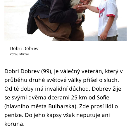
Sex a vztahy
Videa
Sledujte prima+
Přihlášení
Dobri Dobrev
Zdroj: Mirror
Sledujte nás
Dobri Dobrev (99), je válečný veterán, který v
průběhu druhé světové války přišel o sluch.
Od té doby má invalidní důchod. Dobrev žije
se svými dvěma dcerami 25 km od Sofie
(hlavního města Bulharska). Zde prosí lidi o
peníze. Do jeho kapsy však neputuje ani
koruna.