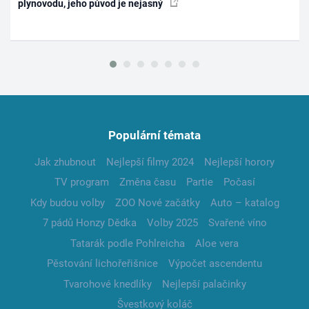
plynovodu, jeho původ je nejasný
Populární témata
Jak zhubnout
Nejlepší filmy 2024
Nejlepší horory
TV program
Změna času
Partie
Počasí
Kdy budou volby
ZOO Nové začátky
Auto – katalog
7 pádů Honzy Dědka
Volby 2025
Svařené víno
Tatarák podle Pohlreicha
Aloe vera
Pěstování lichořeřišnice
Výpočet ascendentu
Tvarohové knedlíky
Nejlepší palačinky
Švestkový koláč