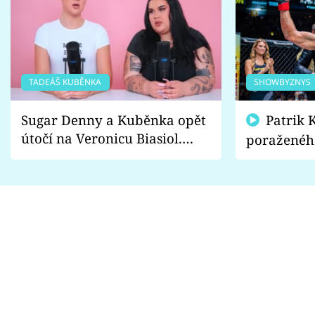
TADEÁŠ KUBĚNKA
SHOWBYZNYS
Sugar Denny a Kuběnka opět
Patrik Kincl se zastal
útočí na Veronicu Biasiol.
poraženéh
Proč je podle nich falešná a
fanoušci n
lže o své nevěře?