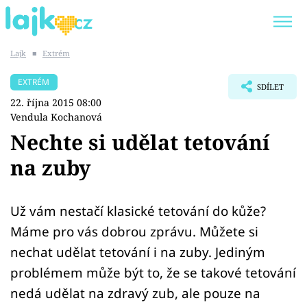
Lajk
■
Extrém
Trendy:
KARLOS VÉMOLA
ONLYFANS
EXTRÉM
SDÍLET
SHOPAHOLICADEL
CLASH OF THE STARS
22. října 2015 08:00
Vendula Kochanová
Nechte si udělat tetování
na zuby
Témata
Showbyznys
Už vám nestačí klasické tetování do kůže?
Máme pro vás dobrou zprávu. Můžete si
Youtubeři
nechat udělat tetování i na zuby. Jediným
problémem může být to, že se takové tetování
Virály
nedá udělat na zdravý zub, ale pouze na