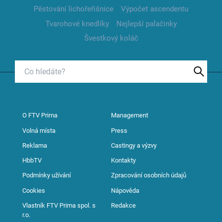
Pěstování lichořeřišnice
Výpočet ascendentu
Tvarohové knedlíky
Nejlepší palačinky
Švestkový koláč
O FTV Prima
Management
Volná místa
Press
Reklama
Castingy a výzvy
HbbTV
Kontakty
Podmínky užívání
Zpracování osobních údajů
Cookies
Nápověda
Vlastník FTV Prima spol. s
Redakce
r.o.