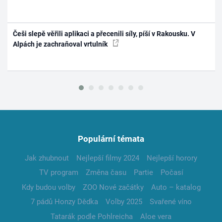
Češi slepě věřili aplikaci a přecenili síly, píší v Rakousku. V
Alpách je zachraňoval vrtulník
Populární témata
Jak zhubnout
Nejlepší filmy 2024
Nejlepší horory
TV program
Změna času
Partie
Počasí
Kdy budou volby
ZOO Nové začátky
Auto – katalog
7 pádů Honzy Dědka
Volby 2025
Svařené víno
Tatarák podle Pohlreicha
Aloe vera