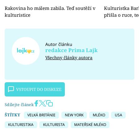
Rakovina ho málem zabila. Teď soutěží v
Kulturistka Bar
kulturistice
přišla o ruce, t
Autor článku
redakce Prima Lajk
Všechny články autora
VSTOUPIT DO DISKUZE
Sdílejte článek
ŠTÍTKY
VELKÁ BRITÁNIE
NEW YORK
MLÉKO
USA
KULTURISTIKA
KULTURISTA
MATEŘSKÉ MLÉKO