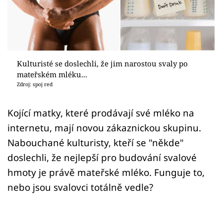
Sex a vztahy
Videa
Sledujte prima+
Kulturisté se doslechli, že jim narostou svaly po
mateřském mléku...
Přihlášení
Zdroj: spoj red
Kojící matky, které prodávají své mléko na
Sledujte nás
internetu, mají novou zákaznickou skupinu.
Nabouchané kulturisty, kteří se "někde"
doslechli, že nejlepší pro budování svalové
hmoty je právě mateřské mléko. Funguje to,
nebo jsou svalovci totálně vedle?