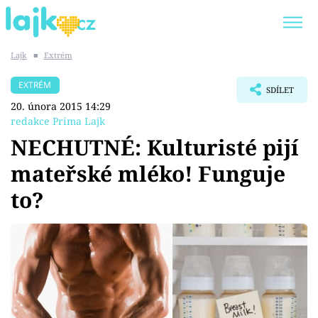
Lajk
■
Extrém
Trendy:
KARLOS VÉMOLA
ONLYFANS
EXTRÉM
SDÍLET
SHOPAHOLICADEL
CLASH OF THE STARS
20. února 2015 14:29
redakce Prima Lajk
NECHUTNÉ: Kulturisté pijí
mateřské mléko! Funguje
Témata
to?
Showbyznys
Youtubeři
Virály