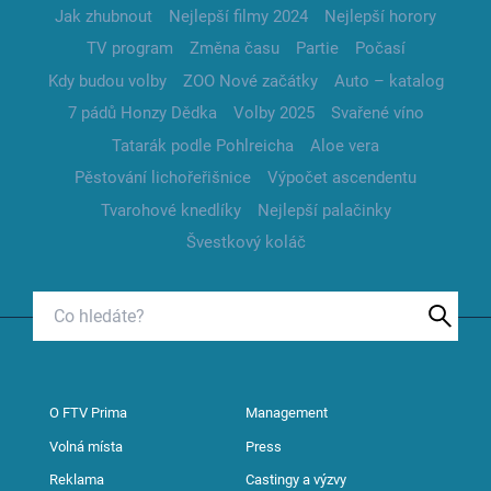
Jak zhubnout
Nejlepší filmy 2024
Nejlepší horory
TV program
Změna času
Partie
Počasí
Kdy budou volby
ZOO Nové začátky
Auto – katalog
7 pádů Honzy Dědka
Volby 2025
Svařené víno
Tatarák podle Pohlreicha
Aloe vera
Pěstování lichořeřišnice
Výpočet ascendentu
Tvarohové knedlíky
Nejlepší palačinky
Švestkový koláč
O FTV Prima
Management
Volná místa
Press
Reklama
Castingy a výzvy