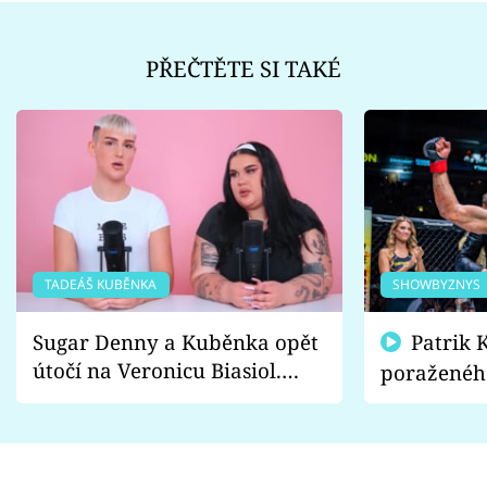
PŘEČTĚTE SI TAKÉ
TADEÁŠ KUBĚNKA
SHOWBYZNYS
Sugar Denny a Kuběnka opět
Patrik Kincl se zastal
útočí na Veronicu Biasiol.
poraženéh
Proč je podle nich falešná a
fanoušci n
lže o své nevěře?