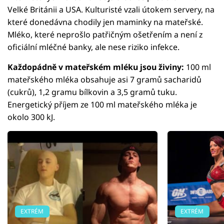
Velké Británii a USA. Kulturisté vzali útokem servery, na
které donedávna chodily jen maminky na mateřské.
Mléko, které neprošlo patřičným ošetřením a není z
oficiální mléčné banky, ale nese riziko infekce.
Každopádně v mateřském mléku jsou živiny:
100 ml
mateřského mléka obsahuje asi 7 gramů sacharidů
(cukrů), 1,2 gramu bílkovin a 3,5 gramů tuku.
Energetický příjem ze 100 ml mateřského mléka je
okolo 300 kJ.
EXTRÉM
EXTRÉM