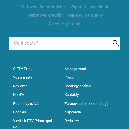
Pěstování lichořeřišnice
Výpočet ascendentu
Tvarohové knedlíky
Nejlepší palačinky
Švestkový koláč
O FTV Prima
Management
Volná místa
Press
Reklama
Castingy a výzvy
HbbTV
Kontakty
Podmínky užívání
Zpracování osobních údajů
Cookies
Nápověda
Vlastník FTV Prima spol. s
Redakce
r.o.