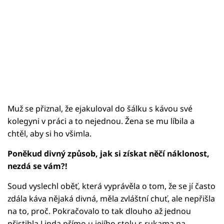
Muž se přiznal, že ejakuloval do šálku s kávou své
kolegyni v práci a to nejednou. Žena se mu líbila a
chtěl, aby si ho všimla.
Poněkud divný způsob, jak si získat něčí náklonost,
nezdá se vám?!
Soud vyslechl oběť, která vyprávěla o tom, že se jí často
zdála káva nějaká divná, měla zvláštní chuť, ale nepřišla
na to, proč. Pokračovalo to tak dlouho až jednou
přistihla Linda přímo u jejího stolu s rukama na