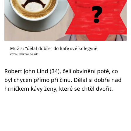
Sex a vztahy
Videa
Sledujte prima+
Přihlášení
Muž si "dělal dobře" do kafe své kolegyně
Zdroj: mirror.co.uk
Sledujte nás
Robert John Lind (34), čelí obvinění poté, co
byl chycen přímo při činu. Dělal si dobře nad
hrníčkem kávy ženy, které se chtěl dvořit.