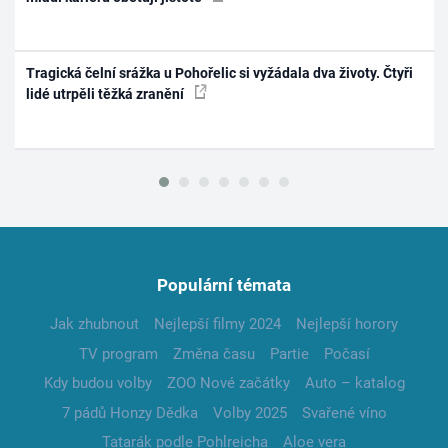
Tragická čelní srážka u Pohořelic si vyžádala dva životy. Čtyři
lidé utrpěli těžká zranění
Populární témata
Jak zhubnout
Nejlepší filmy 2024
Nejlepší horory
TV program
Změna času
Partie
Počasí
Kdy budou volby
ZOO Nové začátky
Auto – katalog
7 pádů Honzy Dědka
Volby 2025
Svařené víno
Tatarák podle Pohlreicha
Aloe vera