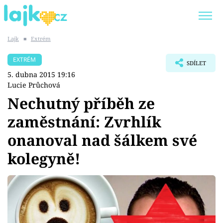
Lajk
■
Extrém
Trendy:
KARLOS VÉMOLA
ONLYFANS
EXTRÉM
SDÍLET
SHOPAHOLICADEL
CLASH OF THE STARS
5. dubna 2015 19:16
Lucie Průchová
Nechutný příběh ze
zaměstnání: Zvrhlík
Témata
onanoval nad šálkem své
Showbyznys
kolegyně!
Youtubeři
Virály