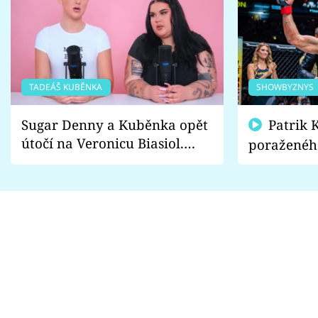
TADEÁŠ KUBĚNKA
SHOWBYZNYS
Sugar Denny a Kuběnka opět
Patrik Kincl se zastal
útočí na Veronicu Biasiol.
poraženéh
Proč je podle nich falešná a
fanoušci n
lže o své nevěře?