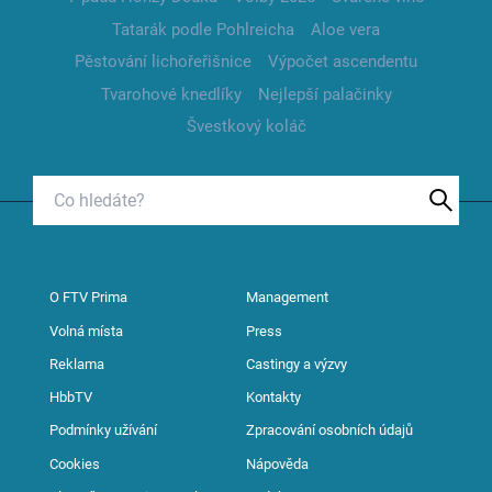
Tatarák podle Pohlreicha
Aloe vera
Pěstování lichořeřišnice
Výpočet ascendentu
Tvarohové knedlíky
Nejlepší palačinky
Švestkový koláč
O FTV Prima
Management
Volná místa
Press
Reklama
Castingy a výzvy
HbbTV
Kontakty
Podmínky užívání
Zpracování osobních údajů
Cookies
Nápověda