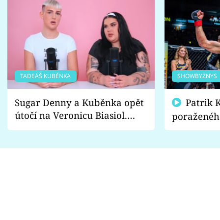
TADEÁŠ KUBĚNKA
SHOWBYZNYS
Sugar Denny a Kuběnka opět
Patrik Kincl se zastal
útočí na Veronicu Biasiol.
poraženéh
Proč je podle nich falešná a
fanoušci n
lže o své nevěře?