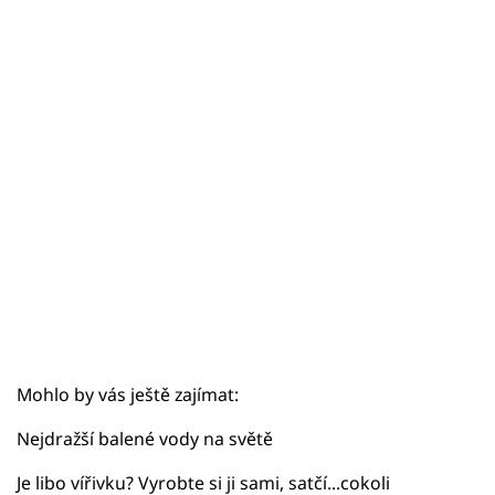
Sex a vztahy
Videa
Sledujte prima+
Přihlášení
Sledujte nás
Mohlo by vás ještě zajímat:
Nejdražší balené vody na světě
Je libo vířivku? Vyrobte si ji sami, satčí...cokoli