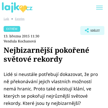
Lajk
■
Extrém
Trendy:
KARLOS VÉMOLA
ONLYFANS
EXTRÉM
SDÍLET
SHOPAHOLICADEL
CLASH OF THE STARS
13. března 2015 11:30
Vendula Kochanová
Nejbizarnější pokořené
světové rekordy
Témata
Showbyznys
Lidé si neustále potřebují dokazovat, že pro
ně překonávání jejich vlastních možností
Youtubeři
nemá hranic. Proto také existují klání, ve
kterých se pokořují nejrůznější světové
Virály
rekordy. Které jsou ty nejbizarnější?