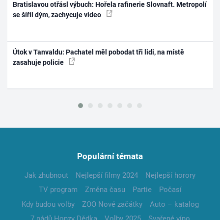
Bratislavou otřásl výbuch: Hořela rafinerie Slovnaft. Metropolí
se šířil dým, zachycuje video
Útok v Tanvaldu: Pachatel měl pobodat tři lidi, na místě
zasahuje policie
Populární témata
Jak zhubnout
Nejlepší filmy 2024
Nejlepší horory
TV program
Změna času
Partie
Počasí
Kdy budou volby
ZOO Nové začátky
Auto – katalog
7 pádů Honzy Dědka
Volby 2025
Svařené víno