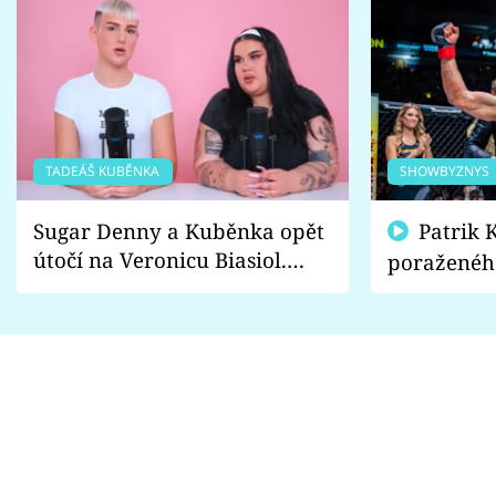
TADEÁŠ KUBĚNKA
SHOWBYZNYS
Sugar Denny a Kuběnka opět
Patrik Kincl se zastal
útočí na Veronicu Biasiol.
poraženéh
Proč je podle nich falešná a
fanoušci n
lže o své nevěře?