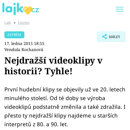
Lajk
■
Extrém
Trendy:
KARLOS VÉMOLA
ONLYFANS
EXTRÉM
SDÍLET
SHOPAHOLICADEL
CLASH OF THE STARS
17. ledna 2015 18:55
Vendula Kochanová
Nejdražší videoklipy v
historii? Tyhle!
Témata
Showbyznys
První hudební klipy se objevily už ve 20. letech
minulého století. Od té doby se výroba
Youtubeři
videoklipů podstatně změnila a také zdražila. I
přesto ty nejdražší klipy najdeme u starších
Virály
interpretů z 80. a 90. let.