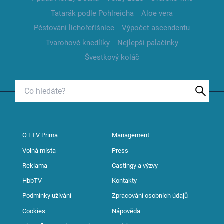
Tatarák podle Pohlreicha
Aloe vera
Pěstování lichořeřišnice
Výpočet ascendentu
Tvarohové knedlíky
Nejlepší palačinky
Švestkový koláč
O FTV Prima
Management
Volná místa
Press
Reklama
Castingy a výzvy
HbbTV
Kontakty
Podmínky užívání
Zpracování osobních údajů
Cookies
Nápověda