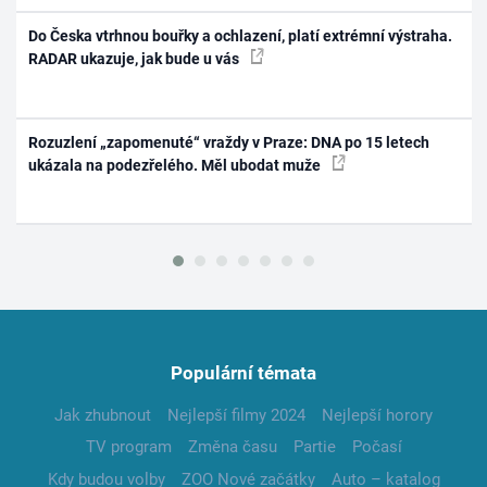
Do Česka vtrhnou bouřky a ochlazení, platí extrémní výstraha.
RADAR ukazuje, jak bude u vás
Rozuzlení „zapomenuté“ vraždy v Praze: DNA po 15 letech
ukázala na podezřelého. Měl ubodat muže
Populární témata
Jak zhubnout
Nejlepší filmy 2024
Nejlepší horory
TV program
Změna času
Partie
Počasí
Kdy budou volby
ZOO Nové začátky
Auto – katalog