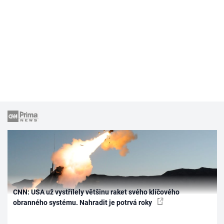
CNN: USA už vystřílely většinu raket svého klíčového
obranného systému. Nahradit je potrvá roky