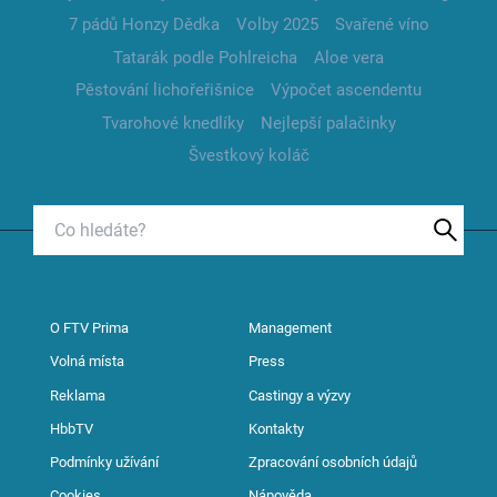
7 pádů Honzy Dědka
Volby 2025
Svařené víno
Tatarák podle Pohlreicha
Aloe vera
Pěstování lichořeřišnice
Výpočet ascendentu
Tvarohové knedlíky
Nejlepší palačinky
Švestkový koláč
O FTV Prima
Management
Volná místa
Press
Reklama
Castingy a výzvy
HbbTV
Kontakty
Podmínky užívání
Zpracování osobních údajů
Cookies
Nápověda