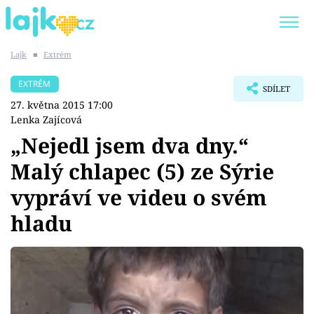
Lajk
■
Extrém
Trendy:
KARLOS VÉMOLA
ONLYFANS
EXTRÉM
SDÍLET
SHOPAHOLICADEL
CLASH OF THE STARS
27. května 2015 17:00
Lenka Zajícová
„Nejedl jsem dva dny.“
Malý chlapec (5) ze Sýrie
Témata
vypráví ve videu o svém
Showbyznys
hladu
Youtubeři
Virály