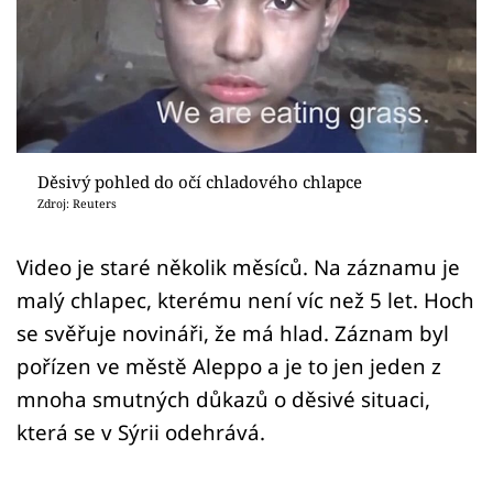
Sex a vztahy
Videa
Sledujte prima+
Přihlášení
Děsivý pohled do očí chladového chlapce
Zdroj: Reuters
Sledujte nás
Video je staré několik měsíců. Na záznamu je
malý chlapec, kterému není víc než 5 let. Hoch
se svěřuje novináři, že má hlad. Záznam byl
pořízen ve městě Aleppo a je to jen jeden z
mnoha smutných důkazů o děsivé situaci,
která se v Sýrii odehrává.