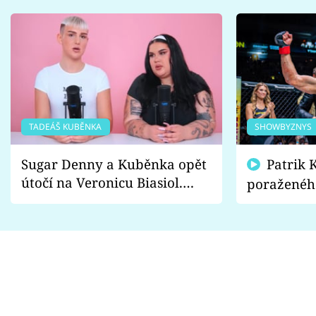
TADEÁŠ KUBĚNKA
SHOWBYZNYS
Sugar Denny a Kuběnka opět
Patrik Kincl se zastal
útočí na Veronicu Biasiol.
poraženéh
Proč je podle nich falešná a
fanoušci n
lže o své nevěře?