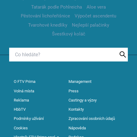
Tatarák podle Pohlreicha
Aloe vera
Pěstování lichořeřišnice
Výpočet ascendentu
Tvarohové knedlíky
Nejlepší palačinky
Švestkový koláč
O FTV Prima
Management
Volná místa
Press
Reklama
Castingy a výzvy
HbbTV
Kontakty
Podmínky užívání
Zpracování osobních údajů
Cookies
Nápověda