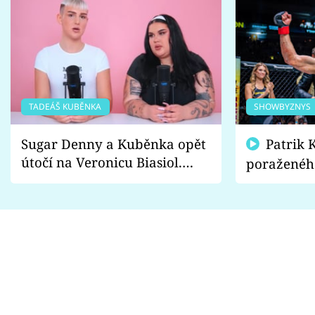
TADEÁŠ KUBĚNKA
SHOWBYZNYS
Sugar Denny a Kuběnka opět
Patrik Kincl se zastal
útočí na Veronicu Biasiol.
poraženéh
Proč je podle nich falešná a
fanoušci n
lže o své nevěře?