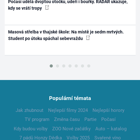
Počasí udělá dvojitou otočku, udeří i bouřky. RADAR ukazuje,
kdy se vrátí tropy
Masová střelba v thajské škole: Na místě je sedm mrtvých.
Student po útoku spáchal sebevraždu
Populární témata
Jak zhubnout
Nejlepší filmy 2024
Nejlepší horory
TV program
Změna času
Partie
Počasí
Kdy budou volby
ZOO Nové začátky
Auto – katalog
7 pádů Honzy Dědka
Volby 2025
Svařené víno