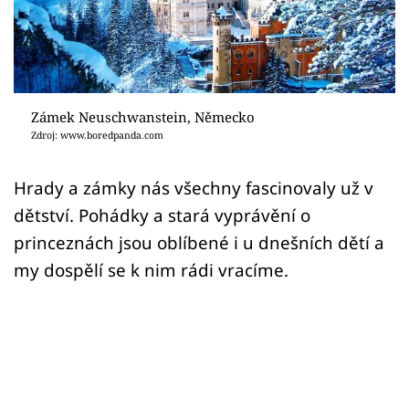
Sex a vztahy
Videa
Sledujte prima+
Zámek Neuschwanstein, Německo
Zdroj: www.boredpanda.com
Přihlášení
Hrady a zámky nás všechny fascinovaly už v
dětství. Pohádky a stará vyprávění o
Sledujte nás
princeznách jsou oblíbené i u dnešních dětí a
my dospělí se k nim rádi vracíme.