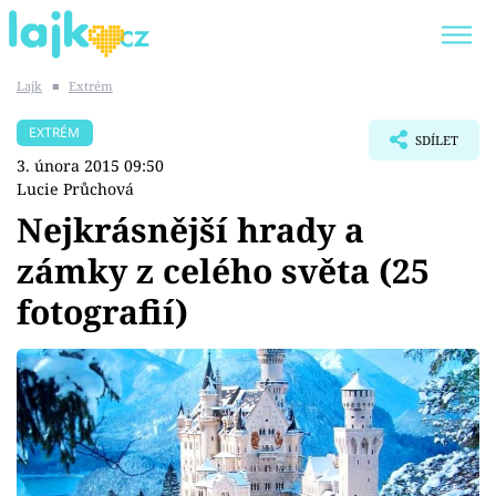
Lajk
■
Extrém
Trendy:
KARLOS VÉMOLA
ONLYFANS
EXTRÉM
SDÍLET
SHOPAHOLICADEL
CLASH OF THE STARS
3. února 2015 09:50
Lucie Průchová
Nejkrásnější hrady a
zámky z celého světa (25
Témata
fotografií)
Showbyznys
Youtubeři
Virály