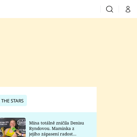
Vyhledávání
Můj 
Prima+
CNN Prima News
Prima Fresh
Prima Living
Prima Zoom
 THE STARS
Prima Lajk
Mína totálně zničila Denisu
Ryndovou. Maminka z
Sledujte nás
jejího zápasení radost