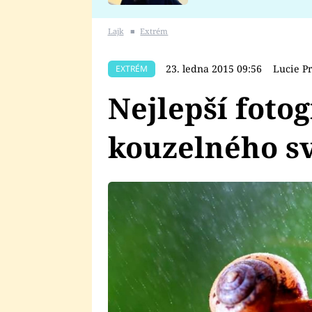
se v Plzni stalo
Lajk
■
Extrém
23. ledna 2015 09:56
Lucie P
EXTRÉM
Nejlepší fotog
kouzelného s