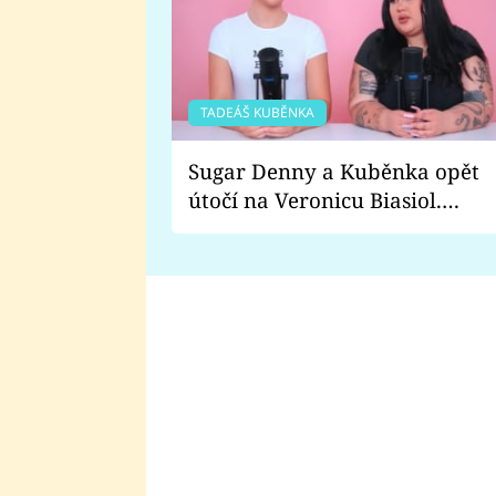
TADEÁŠ KUBĚNKA
Sugar Denny a Kuběnka opět
útočí na Veronicu Biasiol.
Proč je podle nich falešná a
lže o své nevěře?