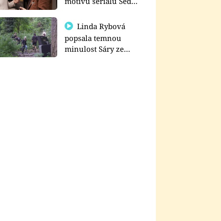
motivu seriálu Sedm
schodů k moci
Linda Rybová
popsala temnou
minulost Sáry ze
seriálu Zákony vlka