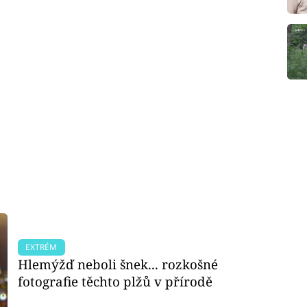
EXTRÉM
Hlemýžď neboli šnek... rozkošné
fotografie těchto plžů v přírodě