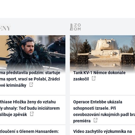
ma představila podzim: startuje
Tank KV-1 Němce dokonale
ma sport, vrací se Polabí, Zrádci
zaskočil
ové kriminálky
thiase Hložka ženy do vztahu
Operace Entebbe ukázala
dy uhnaly: Teď budu iniciátorem
schopnosti Izraele. Při
 slibuje zpěvák
osvobozování rukojmích padl br
premiéra
zloučení s Glenem Hansardem:
Video zachytilo výzkumníka na