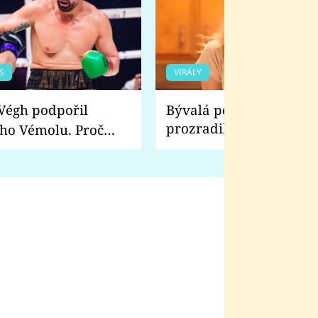
S
VIRÁLY
Bývalá pornoherečka
prozradila, co ji šokova
ho Vémolu. Proč
natáčení Euforie. Vážně
ji zápasit s ním než
bylo drsnější než hanba
 Kinclem?
filmy?