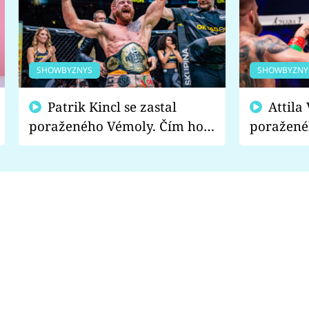
SHOWBYZNYS
SHOWBYZNY
Patrik Kincl se zastal
Attila Végh podpořil
poraženého Vémoly. Čím ho
poražené
fanoušci naštvali?
chce radě
s vítězem