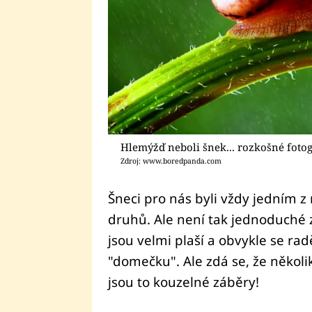
Hlemýžď neboli šnek... rozkošné fotog
Zdroj: www.boredpanda.com
Šneci pro nás byli vždy jedním z
druhů. Ale není tak jednoduché z
jsou velmi plaší a obvykle se ra
"domečku". Ale zdá se, že několi
jsou to kouzelné záběry!