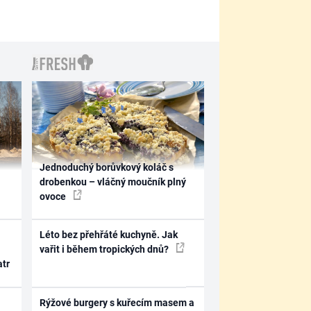
Jednoduchý borůvkový koláč s
drobenkou – vláčný moučník plný
ovoce
Léto bez přehřáté kuchyně. Jak
vařit i během tropických dnů?
atr
Rýžové burgery s kuřecím masem a