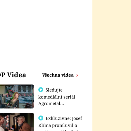
P Videa
Všechna videa
Sledujte
komediální seriál
Agrometal
exkluzivně na
prima+
Exkluzivně: Josef
Klíma promluvil o