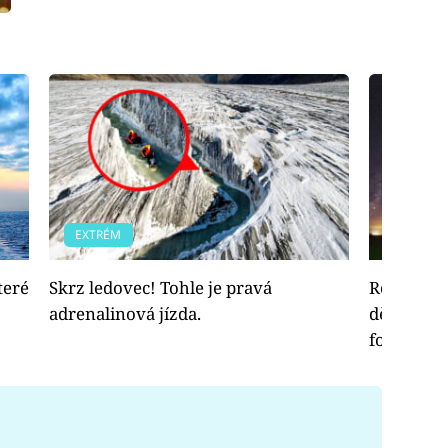
EXTRÉM
EXTRÉM
teré
Skrz ledovec! Tohle je pravá
Rodiče ces
adrenalinová jízda.
dětmi na 
fotografie