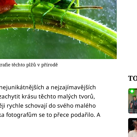
rafie těchto plžů v přírodě
TO
 nejunikátnějších a nejzajímavějších
achytit krásu těchto malých tvorů,
ději rychle schovají do svého malého
ka fotografům se to přece podařilo. A