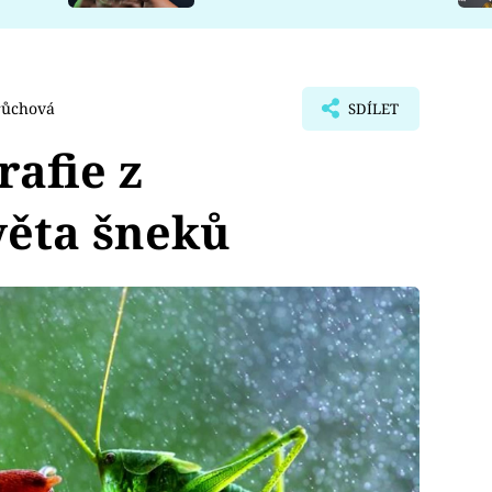
růchová
SDÍLET
rafie z
věta šneků