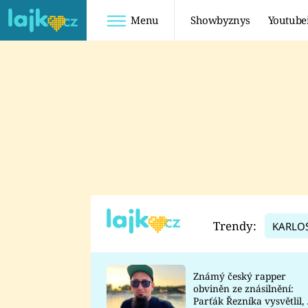
Menu
Showbyznys
Youtube
Youtuberky
Youtubeři
SHOPAHOLICADEL
FATTYPILLOW
ANNA ŠULC
FREESCOOT
SUGAR DENNY
ADAM KAJUMI
LADUŠKA
TADEÁŠ KUBĚNKA
DOMINIKA
DATEL
Trendy:
KARLO
MYSLIVCOVÁ
Známý český rapper
obviněn ze znásilnění:
Parťák Řezníka vysvětlil, 