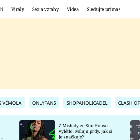
ři
Virály
Sex a vztahy
Videa
Sledujte prima+
Showbyznys
Extrém
VIRÁLY
KURIOZITY
VIDEA
KVÍZY
S VÉMOLA
ONLYFANS
SHOPAHOLICADEL
CLASH OF
Z Mishaly ze StarHousu
vylétlo: Miluju prdy. Jak si
co
je značkuje?