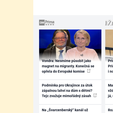
Vondra: Nesmíme působit jako
Pri
magnet na migranty. Konečná se
Pri
opřela do Evropské komise
i n
Podmínka pro Ukrajince za útok
Ma
zápalnou lahví na dům s dětmi?
vž
Tejc zvažuje mimořádný zásah
já,
Na „Švarcenberský“ kanál už
Ro