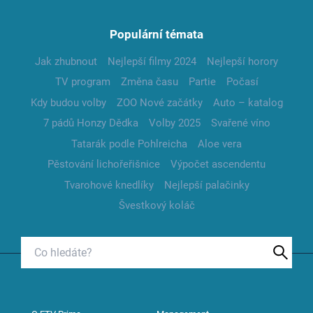
Populární témata
Jak zhubnout
Nejlepší filmy 2024
Nejlepší horory
TV program
Změna času
Partie
Počasí
Kdy budou volby
ZOO Nové začátky
Auto – katalog
7 pádů Honzy Dědka
Volby 2025
Svařené víno
Tatarák podle Pohlreicha
Aloe vera
Pěstování lichořeřišnice
Výpočet ascendentu
Tvarohové knedlíky
Nejlepší palačinky
Švestkový koláč