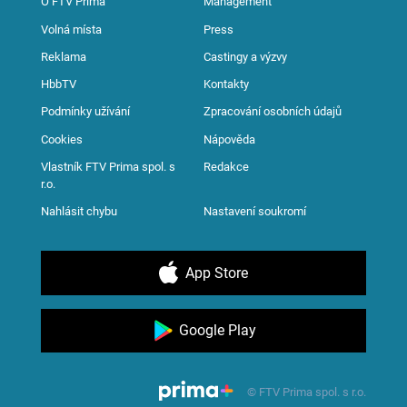
O FTV Prima
Management
Volná místa
Press
Reklama
Castingy a výzvy
HbbTV
Kontakty
Podmínky užívání
Zpracování osobních údajů
Cookies
Nápověda
Vlastník FTV Prima spol. s
Redakce
r.o.
Nahlásit chybu
Nastavení soukromí
App Store
Google Play
© FTV Prima spol. s r.o.