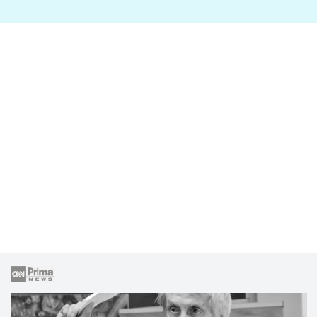
lže o své nevěře?