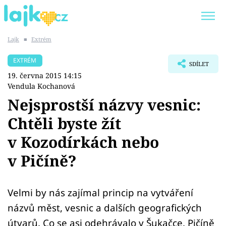
Lajk
■
Extrém
Trendy:
KARLOS VÉMOLA
ONLYFANS
EXTRÉM
SDÍLET
SHOPAHOLICADEL
CLASH OF THE STARS
19. června 2015 14:15
Vendula Kochanová
Nejsprostší názvy vesnic:
Chtěli byste žít
Témata
v Kozodírkách nebo
Showbyznys
v Pičíně?
Youtubeři
Velmi by nás zajímal princip na vytváření
Virály
názvů měst, vesnic a dalších geografických
útvarů. Co se asi odehrávalo v Šukačce, Pičíně