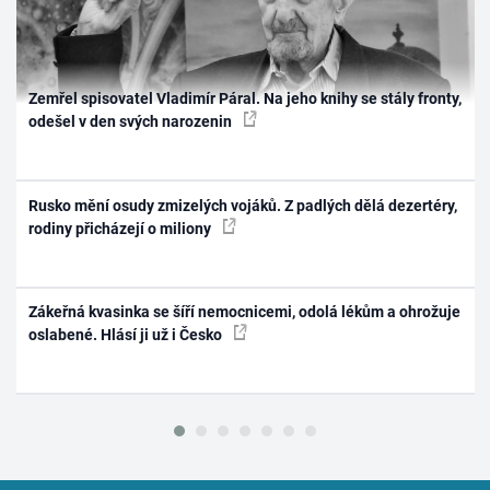
Zemřel spisovatel Vladimír Páral. Na jeho knihy se stály fronty,
odešel v den svých narozenin
Rusko mění osudy zmizelých vojáků. Z padlých dělá dezertéry,
rodiny přicházejí o miliony
Zákeřná kvasinka se šíří nemocnicemi, odolá lékům a ohrožuje
oslabené. Hlásí ji už i Česko