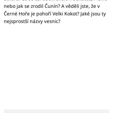
Sex a vztahy
nebo jak se zrodil Čunín? A věděli jste, že v
Videa
Černé Hoře je pohoří Velki Kokot? Jaké jsou ty
nejsprostší názvy vesnic?
Sledujte prima+
Přihlášení
Sledujte nás