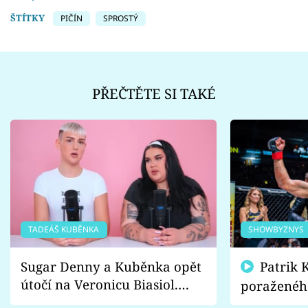
ŠTÍTKY
PIČÍN
SPROSTÝ
PŘEČTĚTE SI TAKÉ
TADEÁŠ KUBĚNKA
SHOWBYZNYS
Sugar Denny a Kuběnka opět
Patrik Kincl se zastal
útočí na Veronicu Biasiol.
poraženéh
Proč je podle nich falešná a
fanoušci n