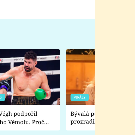
S
VIRÁLY
Bývalá pornoherečka
prozradila, co ji šokova
ho Vémolu. Proč
natáčení Euforie. Vážně
ji zápasit s ním než