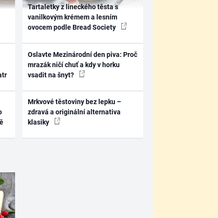
Tartaletky z lineckého těsta s
vanilkovým krémem a lesním
ovocem podle Bread Society
Oslavte Mezinárodní den piva: Proč
mrazák ničí chuť a kdy v horku
atr
vsadit na šnyt?
Mrkvové těstoviny bez lepku –
o
zdravá a originální alternativa
ně
klasiky