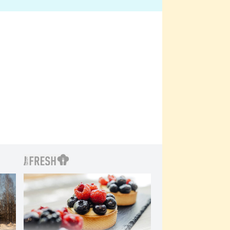
bylo drsnější než hanba
 Kinclem?
filmy?