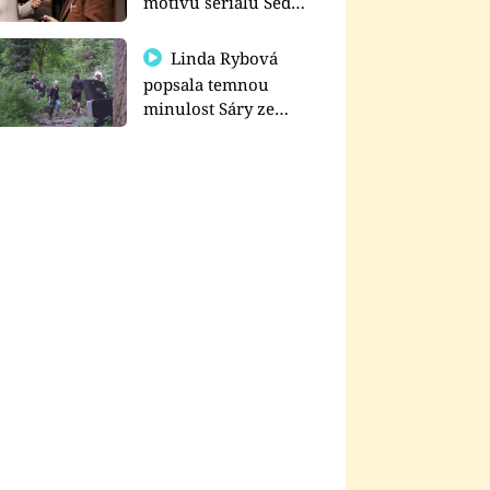
motivu seriálu Sedm
schodů k moci
Linda Rybová
popsala temnou
minulost Sáry ze
seriálu Zákony vlka