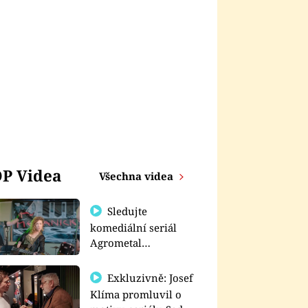
P Videa
Všechna videa
Sledujte
komediální seriál
Agrometal
exkluzivně na
prima+
Exkluzivně: Josef
Klíma promluvil o