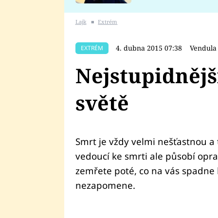
se v Plzni stalo
Lajk
■
Extrém
4. dubna 2015 07:38
Vendula
EXTRÉM
Nejstupidnějš
světě
Smrt je vždy velmi nešťastnou a 
vedoucí ke smrti ale působí opra
zemřete poté, co na vás spadne k
nezapomene.