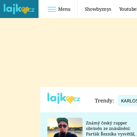
Menu
Showbyznys
Youtube
Youtuberky
Youtubeři
SHOPAHOLICADEL
FATTYPILLOW
ANNA ŠULC
FREESCOOT
SUGAR DENNY
ADAM KAJUMI
LADUŠKA
TADEÁŠ KUBĚNKA
DOMINIKA
DATEL
Trendy:
KARLO
MYSLIVCOVÁ
Známý český rapper
obviněn ze znásilnění:
Parťák Řezníka vysvětlil, 