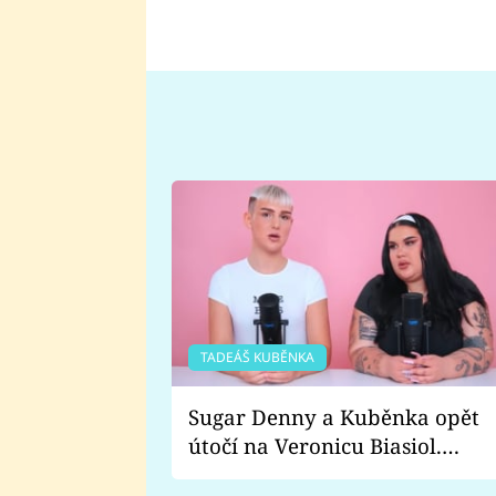
TADEÁŠ KUBĚNKA
Sugar Denny a Kuběnka opět
útočí na Veronicu Biasiol.
Proč je podle nich falešná a