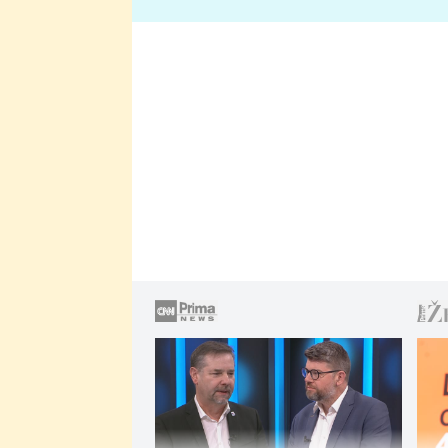
lže o své nevěře?