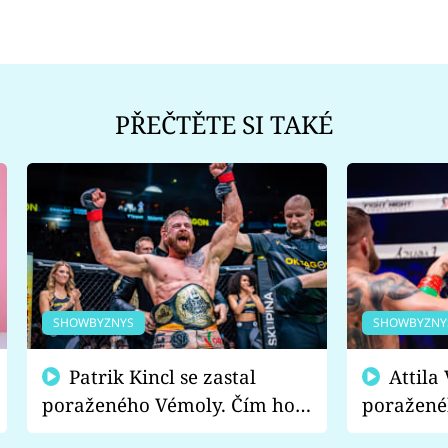
PŘEČTĚTE SI TAKÉ
SHOWBYZNYS
SHOWBYZNY
Patrik Kincl se zastal
Attila Végh podpořil
poraženého Vémoly. Čím ho
poražené
fanoušci naštvali?
chce radě