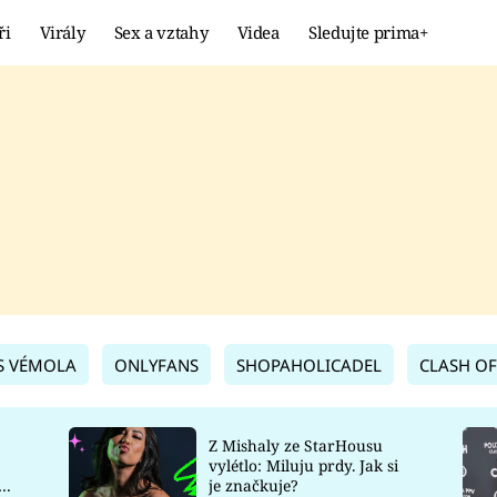
ři
Virály
Sex a vztahy
Videa
Sledujte prima+
Showbyznys
Extrém
VIRÁLY
KURIOZITY
VIDEA
KVÍZY
S VÉMOLA
ONLYFANS
SHOPAHOLICADEL
CLASH OF
Z Mishaly ze StarHousu
vylétlo: Miluju prdy. Jak si
co
je značkuje?