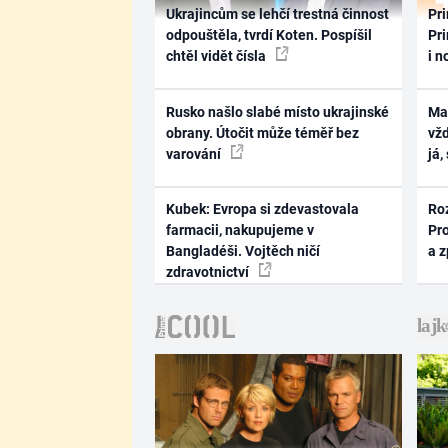
Ukrajincům se lehčí trestná činnost
Pri
odpouštěla, tvrdí Koten. Pospíšil
Pri
chtěl vidět čísla
i n
Rusko našlo slabé místo ukrajinské
Ma
obrany. Útočit může téměř bez
vž
varování
já,
Kubek: Evropa si zdevastovala
Ro
farmacii, nakupujeme v
Pr
Bangladéši. Vojtěch ničí
a 
zdravotnictví