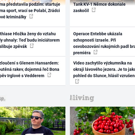
ma představila podzim: startuje
Tank KV-1 Němce dokonale
ma sport, vrací se Polabí, Zrádci
zaskočil
ové kriminálky
thiase Hložka ženy do vztahu
Operace Entebbe ukázala
dy uhnaly: Teď budu iniciátorem
schopnosti Izraele. Při
 slibuje zpěvák
osvobozování rukojmích padl br
premiéra
zloučení s Glenem Hansardem:
Video zachytilo výzkumníka na
outěná rakev, dojemná řeč Bona
okraji lávového jezera. Je to jak
zpěv Irglové s Vedderem
pohled do Slunce, hlásil vzruše