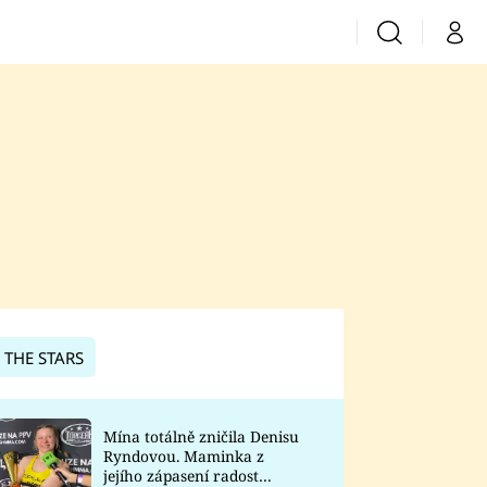
Vyhledávání
Můj 
Prima+
CNN Prima News
Prima Fresh
Prima Living
Prima Zoom
 THE STARS
Prima Lajk
Mína totálně zničila Denisu
Ryndovou. Maminka z
Sledujte nás
jejího zápasení radost