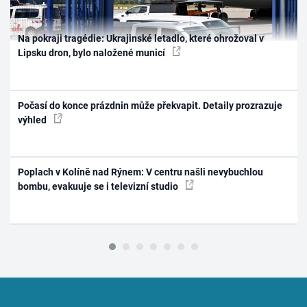
Na pokraji tragédie: Ukrajinské letadlo, které ohrožoval v
Lipsku dron, bylo naložené municí
Počasí do konce prázdnin může překvapit. Detaily prozrazuje
výhled
Poplach v Kolíně nad Rýnem: V centru našli nevybuchlou
bombu, evakuuje se i televizní studio