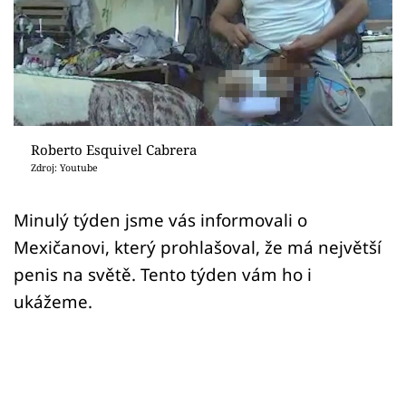
Sex a vztahy
Videa
Sledujte prima+
Přihlášení
Roberto Esquivel Cabrera
Zdroj: Youtube
Sledujte nás
Minulý týden jsme vás informovali o
Mexičanovi, který prohlašoval, že má největší
penis na světě. Tento týden vám ho i
ukážeme.