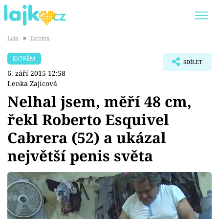
Lajk
■
Extrém
Trendy:
KARLOS VÉMOLA
ONLYFANS
EXTRÉM
SDÍLET
SHOPAHOLICADEL
CLASH OF THE STARS
6. září 2015 12:58
Lenka Zajícová
Nelhal jsem, měří 48 cm,
řekl Roberto Esquivel
Témata
Cabrera (52) a ukázal
Showbyznys
největší penis světa
Youtubeři
Virály