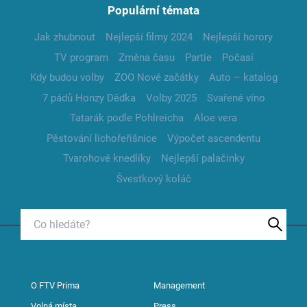
Populární témata
Jak zhubnout
Nejlepší filmy 2024
Nejlepší horory
TV program
Změna času
Partie
Počasí
Kdy budou volby
ZOO Nové začátky
Auto – katalog
7 pádů Honzy Dědka
Volby 2025
Svařené víno
Tatarák podle Pohlreicha
Aloe vera
Pěstování lichořeřišnice
Výpočet ascendentu
Tvarohové knedlíky
Nejlepší palačinky
Švestkový koláč
O FTV Prima
Management
Volná místa
Press