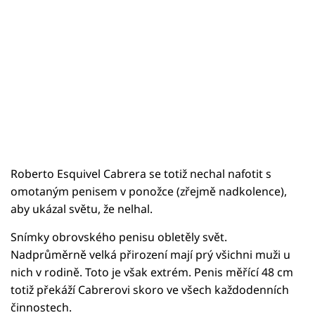
Roberto Esquivel Cabrera se totiž nechal nafotit s
omotaným penisem v ponožce (zřejmě nadkolence),
aby ukázal světu, že nelhal.
Snímky obrovského penisu obletěly svět.
Nadprůměrně velká přirození mají prý všichni muži u
nich v rodině. Toto je však extrém. Penis měřící 48 cm
totiž překáží Cabrerovi skoro ve všech každodenních
činnostech.