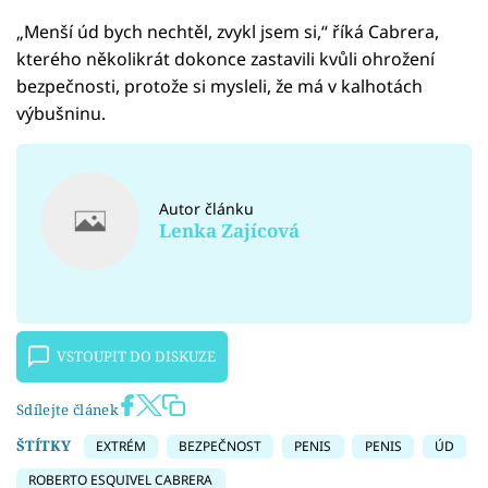
„Menší úd bych nechtěl, zvykl jsem si,“ říká Cabrera,
kterého několikrát dokonce zastavili kvůli ohrožení
bezpečnosti, protože si mysleli, že má v kalhotách
výbušninu.
Autor článku
Lenka Zajícová
VSTOUPIT DO DISKUZE
Sdílejte článek
ŠTÍTKY
EXTRÉM
BEZPEČNOST
PENIS
PENIS
ÚD
ROBERTO ESQUIVEL CABRERA