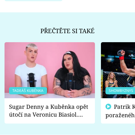
PŘEČTĚTE SI TAKÉ
TADEÁŠ KUBĚNKA
SHOWBYZNYS
Sugar Denny a Kuběnka opět
Patrik Kincl se zastal
útočí na Veronicu Biasiol.
poraženéh
Proč je podle nich falešná a
fanoušci n
lže o své nevěře?