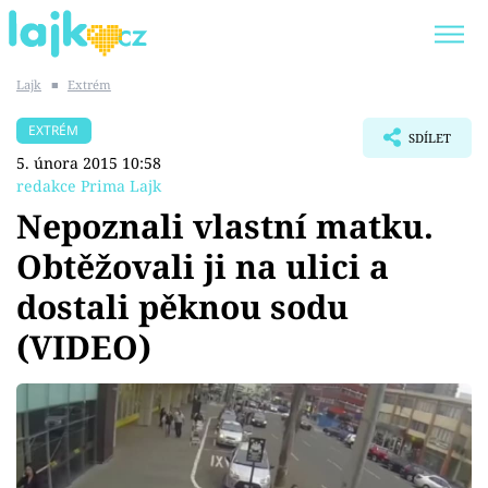
Lajk
■
Extrém
Trendy:
KARLOS VÉMOLA
ONLYFANS
EXTRÉM
SDÍLET
SHOPAHOLICADEL
CLASH OF THE STARS
5. února 2015 10:58
redakce Prima Lajk
Nepoznali vlastní matku.
Obtěžovali ji na ulici a
Témata
dostali pěknou sodu
Showbyznys
(VIDEO)
Youtubeři
Virály