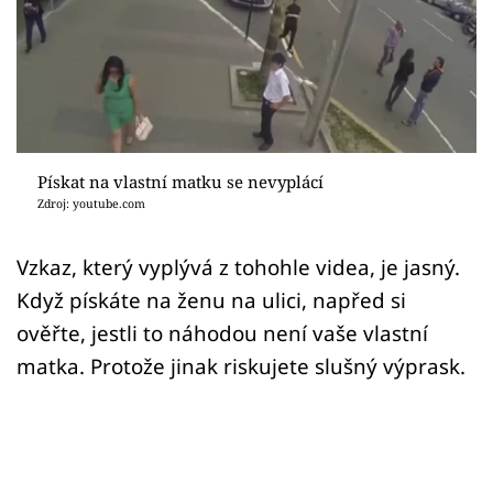
Sex a vztahy
Videa
Sledujte prima+
Přihlášení
Pískat na vlastní matku se nevyplácí
Zdroj: youtube.com
Sledujte nás
Vzkaz, který vyplývá z tohohle videa, je jasný.
Když pískáte na ženu na ulici, napřed si
ověřte, jestli to náhodou není vaše vlastní
matka. Protože jinak riskujete slušný výprask.