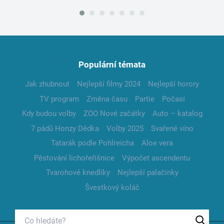
Populární témata
Jak zhubnout
Nejlepší filmy 2024
Nejlepší horory
TV program
Změna času
Partie
Počasí
Kdy budou volby
ZOO Nové začátky
Auto – katalog
7 pádů Honzy Dědka
Volby 2025
Svařené víno
Tatarák podle Pohlreicha
Aloe vera
Pěstování lichořeřišnice
Výpočet ascendentu
Tvarohové knedlíky
Nejlepší palačinky
Švestkový koláč