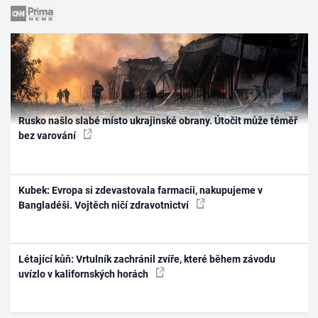
Rusko našlo slabé místo ukrajinské obrany. Útočit může téměř
bez varování
Kubek: Evropa si zdevastovala farmacii, nakupujeme v
Bangladéši. Vojtěch ničí zdravotnictví
Létající kůň: Vrtulník zachránil zvíře, které během závodu
uvízlo v kalifornských horách