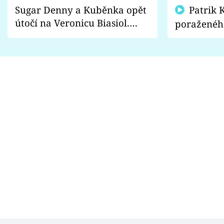
Sugar Denny a Kuběnka opět
Patrik Kincl se zastal
útočí na Veronicu Biasiol.
poraženéh
Proč je podle nich falešná a
fanoušci n
lže o své nevěře?