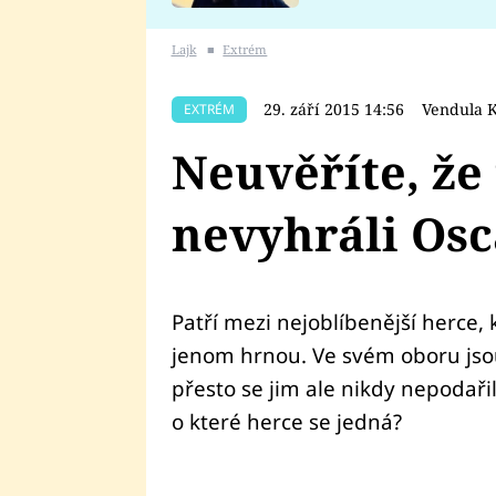
se v Plzni stalo
Lajk
■
Extrém
29. září 2015 14:56
Vendula 
EXTRÉM
Neuvěříte, že 
nevyhráli Osc
Patří mezi nejoblíbenější herce,
jenom hrnou. Ve svém oboru jsou
přesto se jim ale nikdy nepodařil
o které herce se jedná?