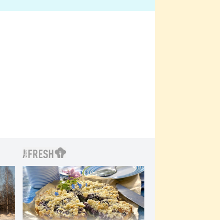
bylo drsnější než hanba
 Kinclem?
filmy?