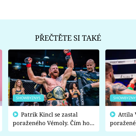
PŘEČTĚTE SI TAKÉ
SHOWBYZNYS
SHOWBYZNY
Patrik Kincl se zastal
Attila Végh podpořil
poraženého Vémoly. Čím ho
poražené
fanoušci naštvali?
chce radě