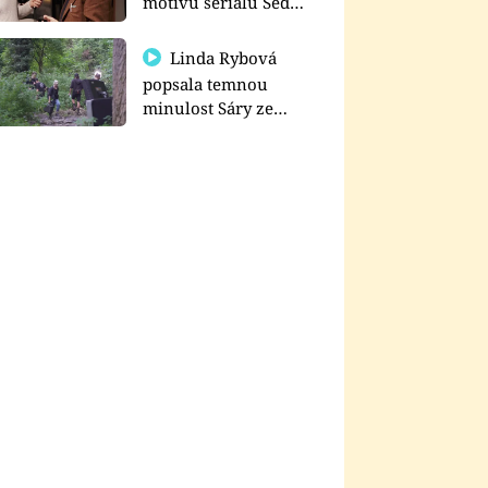
motivu seriálu Sedm
schodů k moci
Linda Rybová
popsala temnou
minulost Sáry ze
seriálu Zákony vlka