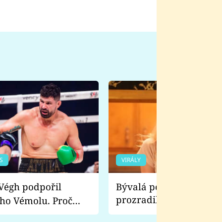
S
VIRÁLY
Bývalá pornoherečka
prozradila, co ji šokova
ho Vémolu. Proč
natáčení Euforie. Vážně
ji zápasit s ním než