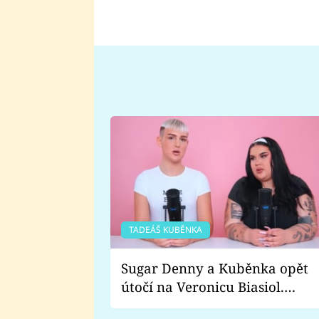
TADEÁŠ KUBĚNKA
Sugar Denny a Kuběnka opět
útočí na Veronicu Biasiol.
Proč je podle nich falešná a