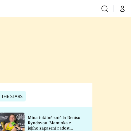
Vyhledávání
Můj 
Prima+
CNN Prima News
Prima Fresh
Prima Living
Prima Zoom
 THE STARS
Prima Lajk
Mína totálně zničila Denisu
Ryndovou. Maminka z
Sledujte nás
jejího zápasení radost