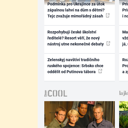
Podmínka pro Ukrajince za útok
Pri
zápalnou lahví na dům s dětmi?
Pri
Tejc zvažuje mimořádný zásah
i n
Rozpohybují české školství
Ma
ředitelé? Resort věří, že nový
vž
nástroj utne nekonečné debaty
já,
Zelenskyj navštíví tradičního
Ro
ruského spojence: Srbsko chce
Pr
oddělit od Putinova tábora
a 