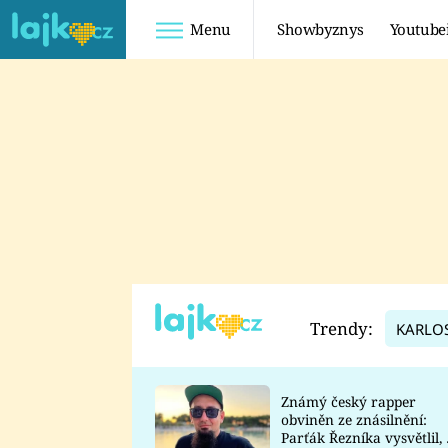
Menu
Showbyznys
Youtube
Youtuberky
Youtubeři
SHOPAHOLICADEL
FATTYPILLOW
ANNA ŠULC
FREESCOOT
SUGAR DENNY
ADAM KAJUMI
LADUŠKA
TADEÁŠ KUBĚNKA
DOMINIKA
DATEL
Trendy:
KARLO
MYSLIVCOVÁ
Známý český rapper
obviněn ze znásilnění:
Parťák Řezníka vysvětlil, 