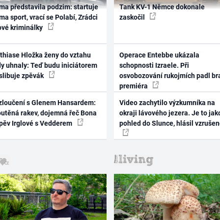
ma představila podzim: startuje
Tank KV-1 Němce dokonale
ma sport, vrací se Polabí, Zrádci
zaskočil
ové kriminálky
thiase Hložka ženy do vztahu
Operace Entebbe ukázala
dy uhnaly: Teď budu iniciátorem
schopnosti Izraele. Při
 slibuje zpěvák
osvobozování rukojmích padl br
premiéra
zloučení s Glenem Hansardem:
Video zachytilo výzkumníka na
outěná rakev, dojemná řeč Bona
okraji lávového jezera. Je to jak
zpěv Irglové s Vedderem
pohled do Slunce, hlásil vzruše