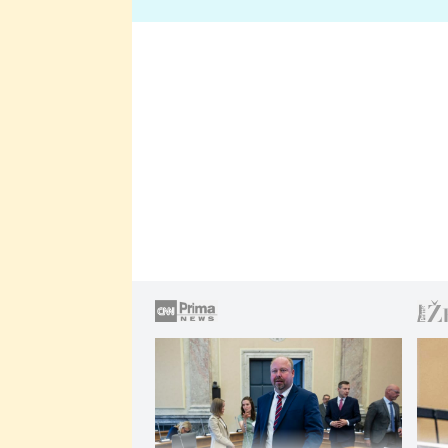
lže o své nevěře?