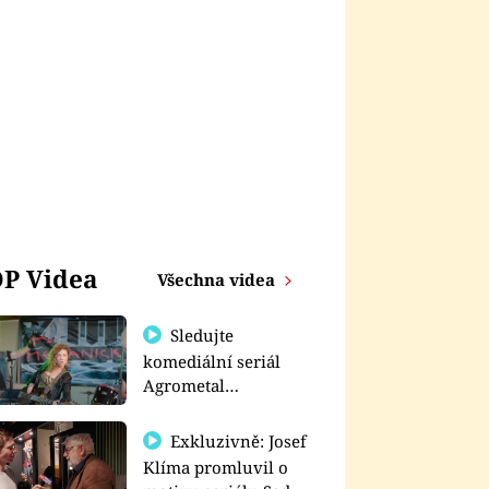
P Videa
Všechna videa
Sledujte
komediální seriál
Agrometal
exkluzivně na
prima+
Exkluzivně: Josef
Klíma promluvil o