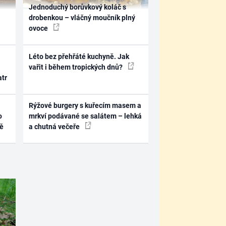
Jednoduchý borůvkový koláč s
drobenkou – vláčný moučník plný
ovoce
Léto bez přehřáté kuchyně. Jak
vařit i během tropických dnů?
atr
Rýžové burgery s kuřecím masem a
o
mrkví podávané se salátem – lehká
ně
a chutná večeře