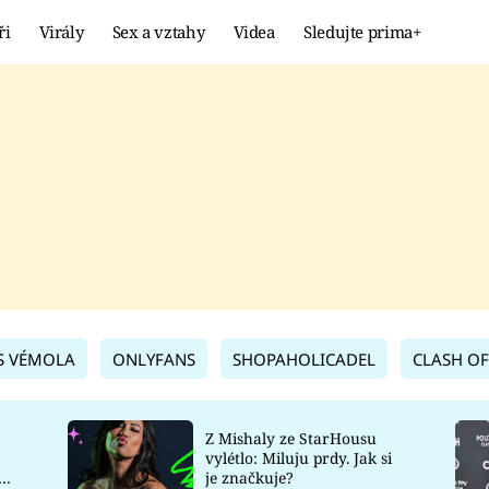
ři
Virály
Sex a vztahy
Videa
Sledujte prima+
Showbyznys
Extrém
VIRÁLY
KURIOZITY
VIDEA
KVÍZY
S VÉMOLA
ONLYFANS
SHOPAHOLICADEL
CLASH OF
Z Mishaly ze StarHousu
vylétlo: Miluju prdy. Jak si
co
je značkuje?