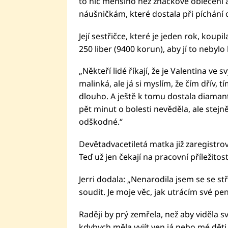
to nic menšího než značkové oblečení 
náušničkám, které dostala při píchání 
Její sestřičce, které je jeden rok, ko
250 liber (9400 korun), aby jí to nebylo l
„Někteří lidé říkají, že je Valentina ve
malinká, ale já si myslím, že čím dřív, 
dlouho. A ještě k tomu dostala diaman
pět minut o bolesti nevěděla, ale stejně 
odškodné.“
Devětadvacetiletá matka již zaregistr
Teď už jen čekají na pracovní příležitost
Jerri dodala: „Nenarodila jsem se se st
soudit. Je moje věc, jak utrácím své pe
Raději by prý zemřela, než aby viděla 
kdybych měla vyjít ven já nebo mé dět