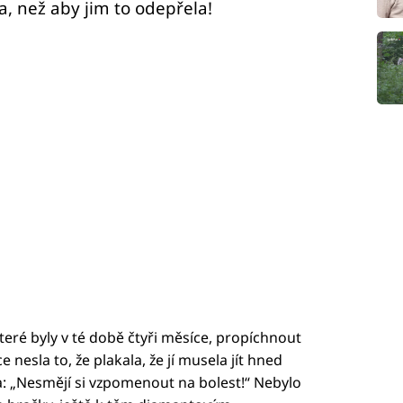
la, než aby jim to odepřela!
které byly v té době čtyři měsíce, propíchnout
 nesla to, že plakala, že jí musela jít hned
ka: „Nesmějí si vzpomenout na bolest!“ Nebylo