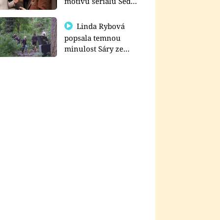
motivu seriálu Sedm
schodů k moci
Linda Rybová
popsala temnou
minulost Sáry ze
seriálu Zákony vlka