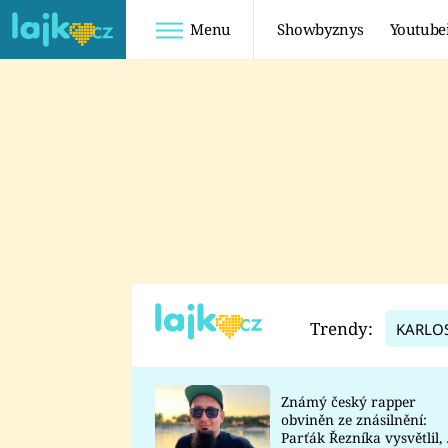
Menu
Showbyznys
Youtube
Youtuberky
Youtubeři
SHOPAHOLICADEL
FATTYPILLOW
ANNA ŠULC
FREESCOOT
SUGAR DENNY
ADAM KAJUMI
LADUŠKA
TADEÁŠ KUBĚNKA
DOMINIKA
DATEL
Trendy:
KARLO
MYSLIVCOVÁ
Známý český rapper
obviněn ze znásilnění:
Parťák Řezníka vysvětlil, 