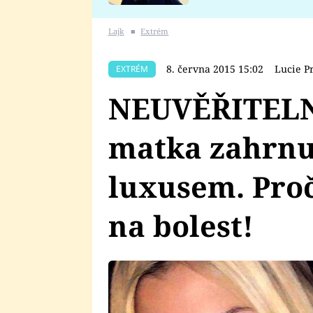
se v Plzni stalo
Lajk
■
Extrém
8. června 2015 15:02
Lucie P
EXTRÉM
NEUVĚŘITELN
matka zahrnuj
luxusem. Pro
na bolest!