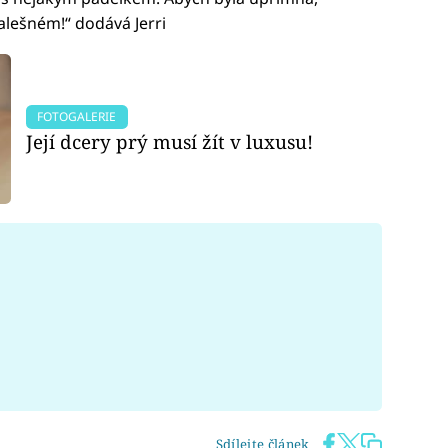
alešném!“ dodává Jerri
FOTOGALERIE
Její dcery prý musí žít v luxusu!
Sdílejte článek