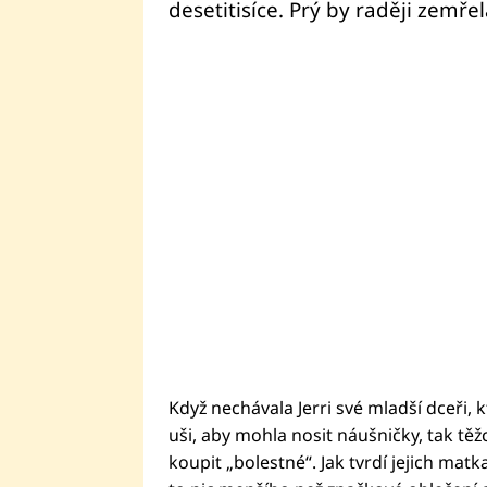
desetitisíce. Prý by raději zemře
Když nechávala Jerri své mladší dceři, 
uši, aby mohla nosit náušničky, tak těžce
koupit „bolestné“. Jak tvrdí jejich mat