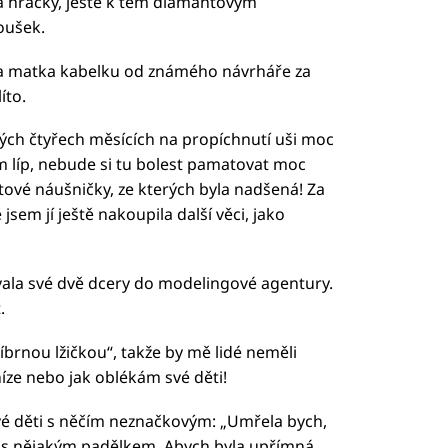
a hračky, ještě k těm diamantovým
oušek.
upila matka kabelku od známého návrháře za
íto.
 svých čtyřech měsících na propíchnutí uši moc
tím líp, nebude si tu bolest pamatovat moc
tové náušničky, ze kterých byla nadšená! Za
jsem jí ještě nakoupila další věci, jako
ovala své dvě dcery do modelingové agentury.
.
říbrnou lžičkou“, takže by mě lidé neměli
níze nebo jak oblékám své děti!
své děti s něčím neznačkovým: „Umřela bych,
i s nějakým padělkem. Abych byla upřímná,