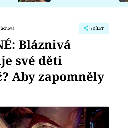
růchová
SDÍLET
É: Bláznivá
e své děti
č? Aby zapomněly