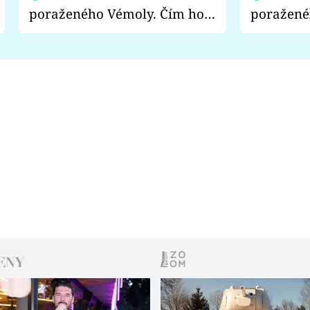
poraženého Vémoly. Čím ho
poražené
fanoušci naštvali?
chce radě
s vítězem