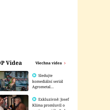
P Videa
Všechna videa
Sledujte
komediální seriál
Agrometal
exkluzivně na
prima+
Exkluzivně: Josef
Klíma promluvil o