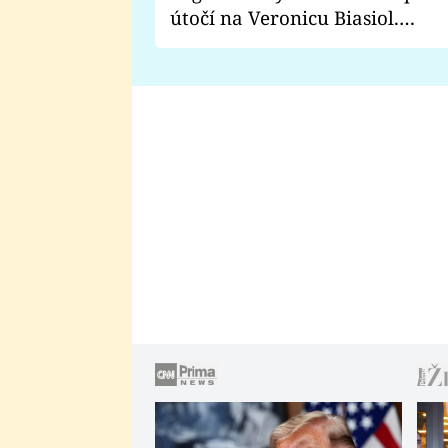
útočí na Veronicu Biasiol.
Proč je podle nich falešná a
lže o své nevěře?