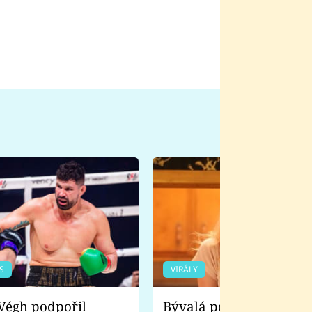
S
VIRÁLY
Bývalá pornoherečka