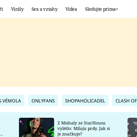
ři
Virály
Sex a vztahy
Videa
Sledujte prima+
Showbyznys
Extrém
VIRÁLY
KURIOZITY
VIDEA
KVÍZY
S VÉMOLA
ONLYFANS
SHOPAHOLICADEL
CLASH OF
Z Mishaly ze StarHousu
vylétlo: Miluju prdy. Jak si
co
je značkuje?