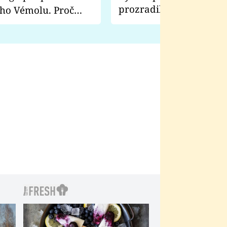
prozradila, co ji šokova
ho Vémolu. Proč
natáčení Euforie. Vážně
ji zápasit s ním než
bylo drsnější než hanba
 Kinclem?
filmy?