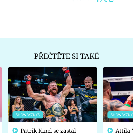
PŘEČTĚTE SI TAKÉ
SHOWBYZNYS
SHOWBYZNY
Patrik Kincl se zastal
Attila Végh podpořil