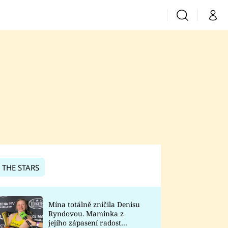
Vyhledávání
Můj 
Prima+
CNN Prima News
Prima Fresh
Prima Living
Prima Zoom
 THE STARS
Prima Lajk
Mína totálně zničila Denisu
Ryndovou. Maminka z
Sledujte nás
jejího zápasení radost