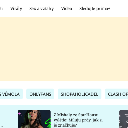
ři
Virály
Sex a vztahy
Videa
Sledujte prima+
Showbyznys
Extrém
VIRÁLY
KURIOZITY
VIDEA
KVÍZY
S VÉMOLA
ONLYFANS
SHOPAHOLICADEL
CLASH OF
Z Mishaly ze StarHousu
vylétlo: Miluju prdy. Jak si
co
je značkuje?