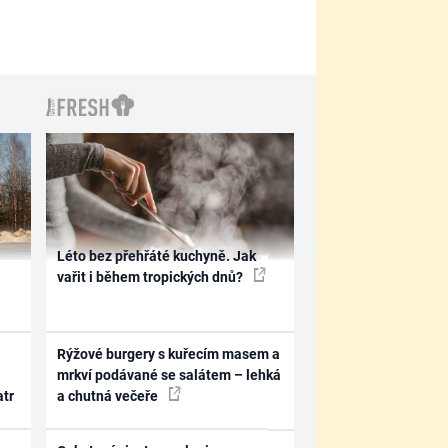
Léto bez přehřáté kuchyně. Jak
vařit i během tropických dnů?
Rýžové burgery s kuřecím masem a
mrkví podávané se salátem – lehká
atr
a chutná večeře