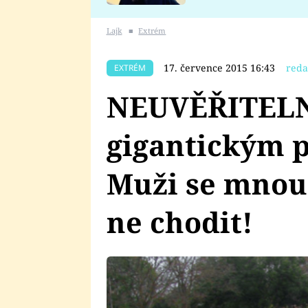
se v Plzni stalo
Lajk
■
Extrém
17. července 2015 16:43
reda
EXTRÉM
NEUVĚŘITELN
gigantickým p
Muži se mnou c
ne chodit!