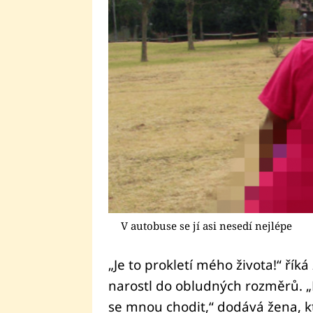
V autobuse se jí asi nesedí nejlépe
„Je to prokletí mého života!“ říká
narostl do obludných rozměrů. „M
se mnou chodit,“ dodává žena, k