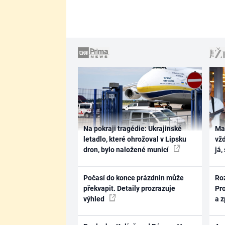
Na pokraji tragédie: Ukrajinské
Ma
letadlo, které ohrožoval v Lipsku
vž
dron, bylo naložené municí
já,
Počasí do konce prázdnin může
Ro
překvapit. Detaily prozrazuje
Pr
výhled
a 