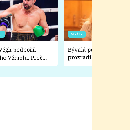
S
VIRÁLY
Bývalá pornoherečka
prozradila, co ji šokova
ho Vémolu. Proč
natáčení Euforie. Vážně
ji zápasit s ním než
bylo drsnější než hanba
 Kinclem?
filmy?