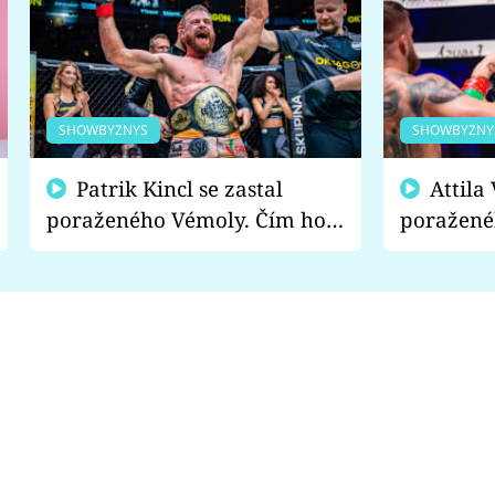
SHOWBYZNYS
SHOWBYZNY
Patrik Kincl se zastal
Attila Végh podpořil
poraženého Vémoly. Čím ho
poražené
fanoušci naštvali?
chce radě
s vítězem