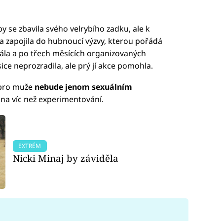
by se zbavila svého velrybího zadku, ale k
a zapojila do hubnoucí výzvy, kterou pořádá
la a po třech měsících organizovaných
sice neprozradila, ale prý jí akce pomohla.
 pro muže
nebude jenom sexuálním
i na víc než experimentování.
EXTRÉM
Nicki Minaj by záviděla