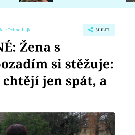
kce Prima Lajk
SDÍLET
É: Žena s
ozadím si stěžuje:
htějí jen spát, a