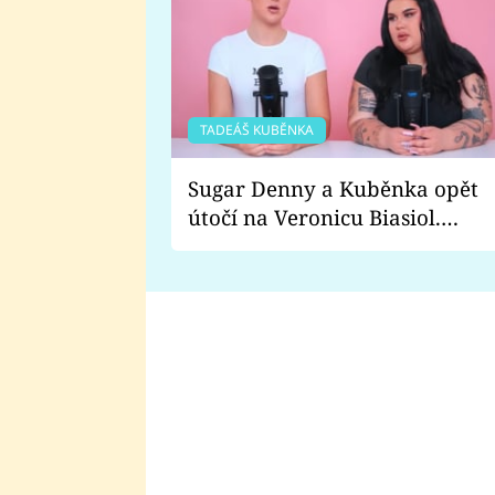
TADEÁŠ KUBĚNKA
Sugar Denny a Kuběnka opět
útočí na Veronicu Biasiol.
Proč je podle nich falešná a
lže o své nevěře?