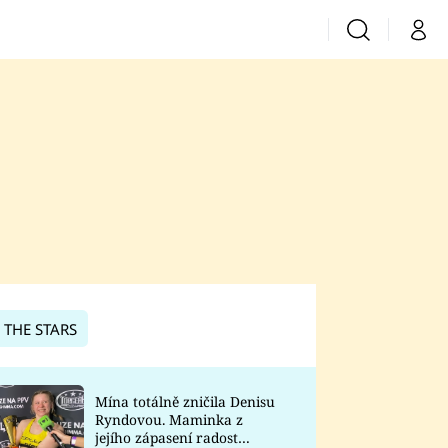
Vyhledávání
Můj 
Prima+
CNN Prima News
Prima Fresh
Prima Living
Prima Zoom
 THE STARS
Prima Lajk
Mína totálně zničila Denisu
Ryndovou. Maminka z
Sledujte nás
jejího zápasení radost