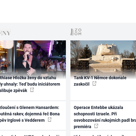
thiase Hložka ženy do vztahu
Tank KV-1 Němce dokonale
dy uhnaly: Teď budu iniciátorem
zaskočil
 slibuje zpěvák
zloučení s Glenem Hansardem:
Operace Entebbe ukázala
outěná rakev, dojemná řeč Bona
schopnosti Izraele. Při
zpěv Irglové s Vedderem
osvobozování rukojmích padl br
premiéra