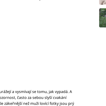
urážejí a vysmívají se tomu, jak vypadá. A
zornost, často za sebou slyší cvakání
Ale zákeřnější než muži lovící fotky jsou prý