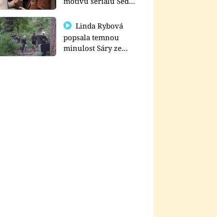
motivu seriálu Sedm
schodů k moci
Linda Rybová
popsala temnou
minulost Sáry ze
seriálu Zákony vlka