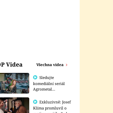
P Videa
Všechna videa
Sledujte
komediální seriál
Agrometal
exkluzivně na
prima+
Exkluzivně: Josef
Klíma promluvil o