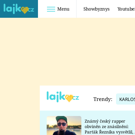
Menu
Showbyznys
Youtube
Youtuberky
Youtubeři
SHOPAHOLICADEL
FATTYPILLOW
ANNA ŠULC
FREESCOOT
SUGAR DENNY
ADAM KAJUMI
LADUŠKA
TADEÁŠ KUBĚNKA
DOMINIKA
DATEL
Trendy:
KARLO
MYSLIVCOVÁ
Známý český rapper
obviněn ze znásilnění:
Parťák Řezníka vysvětlil, 