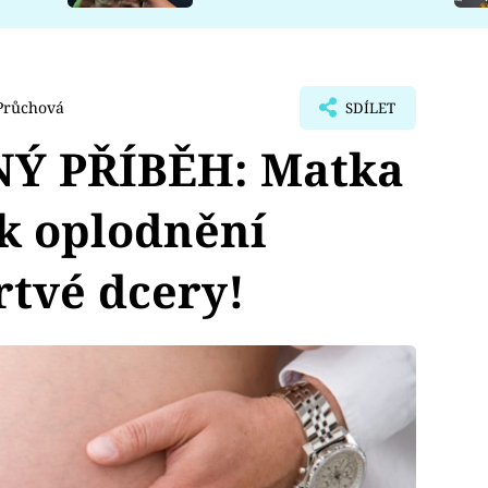
Průchová
SDÍLET
Ý PŘÍBĚH: Matka
 k oplodnění
rtvé dcery!