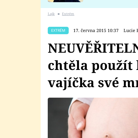
se v Plzni stalo
Lajk
■
Extrém
17. června 2015 10:37
Lucie 
EXTRÉM
NEUVĚŘITELN
chtěla použít
vajíčka své m