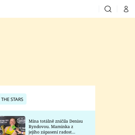
Vyhledávání
Můj 
Prima+
CNN Prima News
Prima Fresh
Prima Living
Prima Zoom
 THE STARS
Prima Lajk
Mína totálně zničila Denisu
Ryndovou. Maminka z
Sledujte nás
jejího zápasení radost