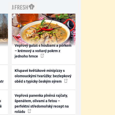
Vepřový guláš s houbami a pórkem
– krémový a voňavý pokrm z
jednoho hrnce
Křupavé květákové minipizzy s
olomouckými tvarůžky: bezlepkový
atr
oběd s typicky českým sýrem
Vepřová panenka plněná rajčaty,
o
špenátem, olivami a fetou –
ně
perfektní středomořský recept na
roládu