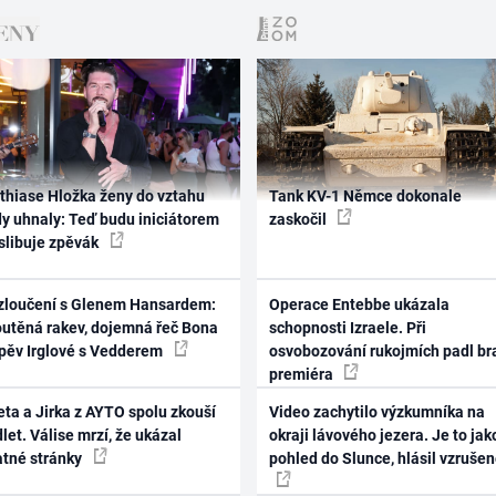
thiase Hložka ženy do vztahu
Tank KV-1 Němce dokonale
dy uhnaly: Teď budu iniciátorem
zaskočil
 slibuje zpěvák
zloučení s Glenem Hansardem:
Operace Entebbe ukázala
outěná rakev, dojemná řeč Bona
schopnosti Izraele. Při
zpěv Irglové s Vedderem
osvobozování rukojmích padl br
premiéra
ta a Jirka z AYTO spolu zkouší
Video zachytilo výzkumníka na
let. Válise mrzí, že ukázal
okraji lávového jezera. Je to jak
atné stránky
pohled do Slunce, hlásil vzruše