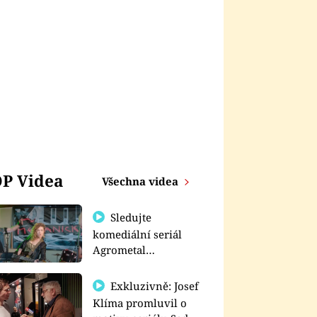
P Videa
Všechna videa
Sledujte
komediální seriál
Agrometal
exkluzivně na
prima+
Exkluzivně: Josef
Klíma promluvil o