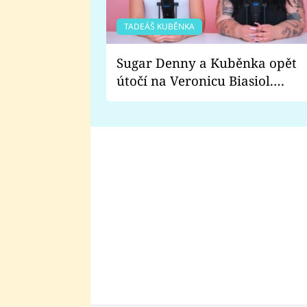
TADEÁŠ KUBĚNKA
Sugar Denny a Kuběnka opět
útočí na Veronicu Biasiol.
Proč je podle nich falešná a
lže o své nevěře?