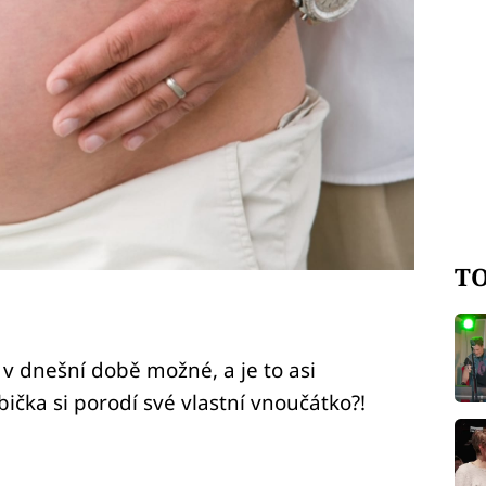
TO
 v dnešní době možné, a je to asi
ička si porodí své vlastní vnoučátko?!