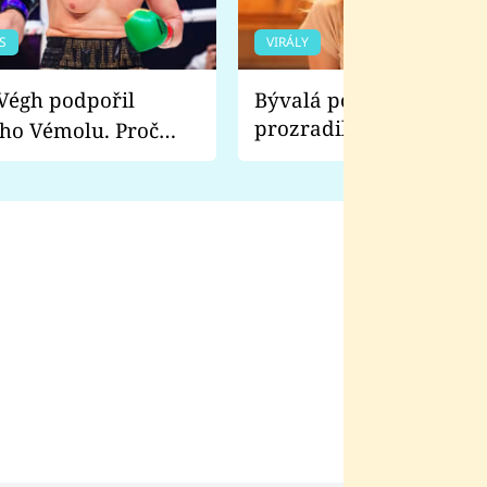
S
VIRÁLY
Bývalá pornoherečka
prozradila, co ji šokova
ho Vémolu. Proč
natáčení Euforie. Vážně
ji zápasit s ním než
bylo drsnější než hanba
 Kinclem?
filmy?