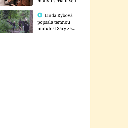
motivu seriálu Sedm
schodů k moci
Linda Rybová
popsala temnou
minulost Sáry ze
seriálu Zákony vlka