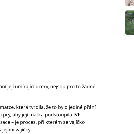
ání její umírající dcery, nejsou pro to žádné
atce, která tvrdila, že to bylo jediné přání
a prý, aby její matka podstoupila IVF
izace – je proces, při kterém se vajíčko
jejími vajíčky.