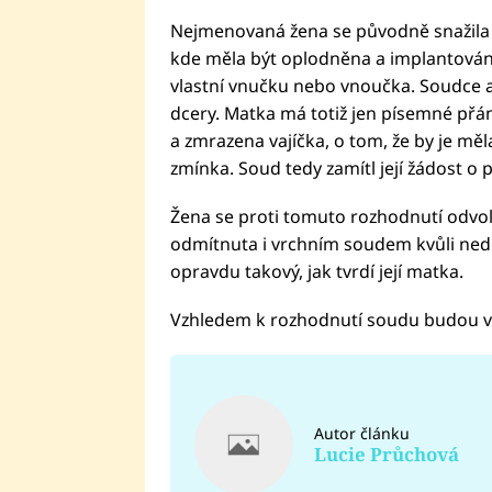
Nejmenovaná žena se původně snažila z
kde měla být oplodněna a implantována
vlastní vnučku nebo vnoučka. Soudce al
dcery. Matka má totiž jen písemné přání
a zmrazena vajíčka, o tom, že by je měl
zmínka. Soud tedy zamítl její žádost o p
Žena se proti tomuto rozhodnutí odvola
odmítnuta i vrchním soudem kvůli nedos
opravdu takový, jak tvrdí její matka.
Vzhledem k rozhodnutí soudu budou vají
Autor článku
Lucie Průchová