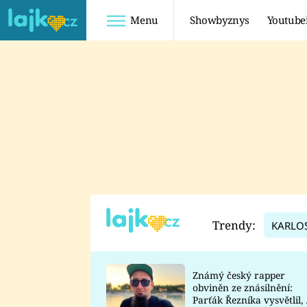
Menu
Showbyznys
Youtube
Youtuberky
Youtubeři
SHOPAHOLICADEL
FATTYPILLOW
ANNA ŠULC
FREESCOOT
SUGAR DENNY
ADAM KAJUMI
LADUŠKA
TADEÁŠ KUBĚNKA
DOMINIKA
DATEL
Trendy:
KARLO
MYSLIVCOVÁ
Známý český rapper
obviněn ze znásilnění:
Parťák Řezníka vysvětlil, 