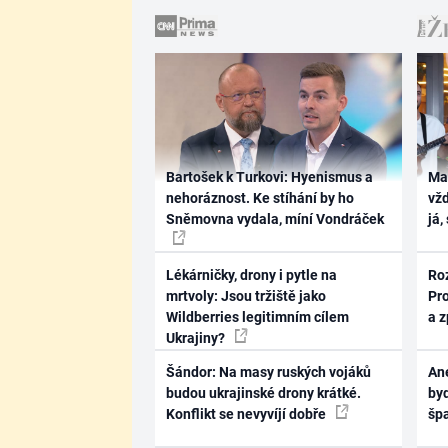
Bartošek k Turkovi: Hyenismus a
Ma
nehoráznost. Ke stíhání by ho
vž
Sněmovna vydala, míní Vondráček
já,
Lékárničky, drony i pytle na
Ro
mrtvoly: Jsou tržiště jako
Pr
Wildberries legitimním cílem
a 
Ukrajiny?
Šándor: Na masy ruských vojáků
Ane
budou ukrajinské drony krátké.
byd
Konflikt se nevyvíjí dobře
šp