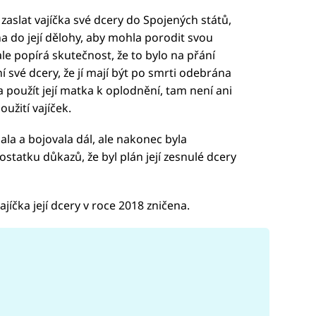
aslat vajíčka své dcery do Spojených států,
 do její dělohy, aby mohla porodit svou
e popírá skutečnost, že to bylo na přání
 své dcery, že jí mají být po smrti odebrána
a použít její matka k oplodnění, tam není ani
oužití vajíček.
la a bojovala dál, ale nakonec byla
tatku důkazů, že byl plán její zesnulé dcery
čka její dcery v roce 2018 zničena.