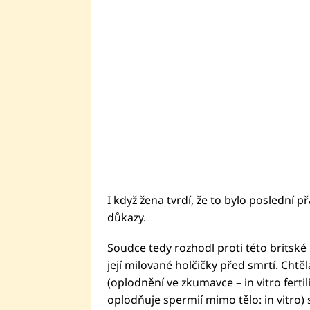
I když žena tvrdí, že to bylo poslední př
důkazy.
Soudce tedy rozhodl proti této britské m
její milované holčičky před smrtí. Chtěl
(oplodnění ve zkumavce – in vitro fertil
oplodňuje spermií mimo tělo: in vitro) s 