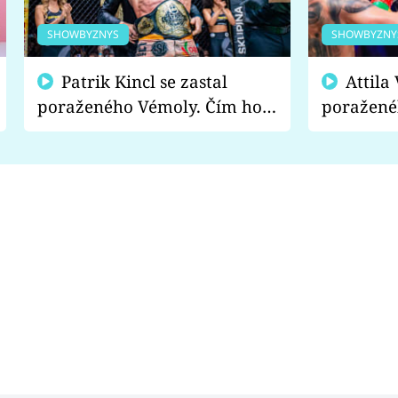
SHOWBYZNYS
SHOWBYZNY
Patrik Kincl se zastal
Attila Végh podpořil
poraženého Vémoly. Čím ho
poražené
fanoušci naštvali?
chce radě
s vítězem