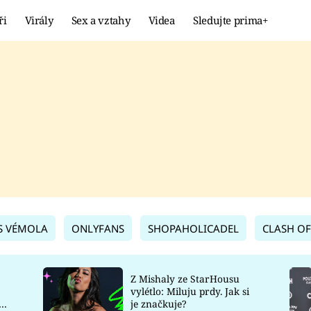
ři
Virály
Sex a vztahy
Videa
Sledujte prima+
Showbyznys
Extrém
VIRÁLY
KURIOZITY
VIDEA
KVÍZY
S VÉMOLA
ONLYFANS
SHOPAHOLICADEL
CLASH OF
Z Mishaly ze StarHousu
vylétlo: Miluju prdy. Jak si
co
je značkuje?