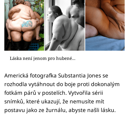
Sex a vztahy
Videa
Sledujte prima+
Přihlášení
Láska není jenom pro hubené...
Sledujte nás
Americká fotografka Substantia Jones se
rozhodla vytáhnout do boje proti dokonalým
fotkám párů v postelích. Vytvořila sérii
snímků, které ukazují, že nemusíte mít
postavu jako ze žurnálu, abyste našli lásku.