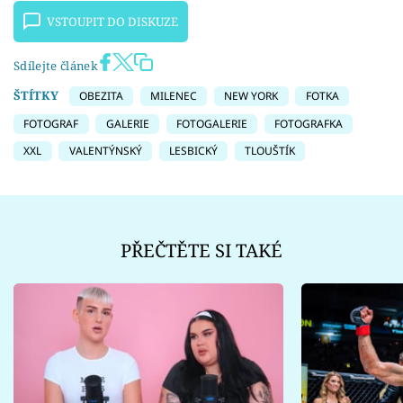
VSTOUPIT DO DISKUZE
Sdílejte článek
ŠTÍTKY
OBEZITA
MILENEC
NEW YORK
FOTKA
FOTOGRAF
GALERIE
FOTOGALERIE
FOTOGRAFKA
XXL
VALENTÝNSKÝ
LESBICKÝ
TLOUŠTÍK
PŘEČTĚTE SI TAKÉ