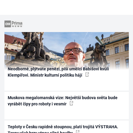
Neodborné, plýtváte penězi, píší umělci Babišovi kvůli
Klempířovi. Ministr kulturní politiku hájí
Muskova megalomanská vize: Největší budova světa bude
vyrábět čipy pro roboty i vesmír
Teploty v Česku rapidně stoupnou, platí trojitá VÝSTRAHA.
Tropy však brzy utnou silné bouřky