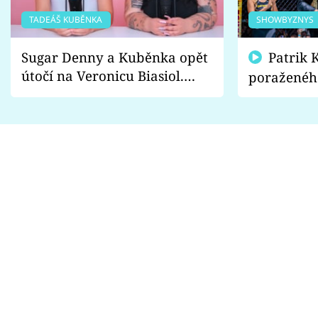
TADEÁŠ KUBĚNKA
SHOWBYZNYS
Sugar Denny a Kuběnka opět
Patrik Kincl se zastal
útočí na Veronicu Biasiol.
poraženéh
Proč je podle nich falešná a
fanoušci n
lže o své nevěře?