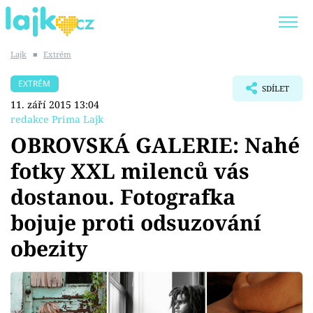
Lajk
■
Extrém
Trendy:
KARLOS VÉMOLA
ONLYFANS
EXTRÉM
SDÍLET
SHOPAHOLICADEL
CLASH OF THE STARS
11. září 2015 13:04
redakce Prima Lajk
OBROVSKÁ GALERIE: Nahé
fotky XXL milenců vás
Témata
dostanou. Fotografka
Showbyznys
bojuje proti odsuzování
obezity
Youtubeři
Virály