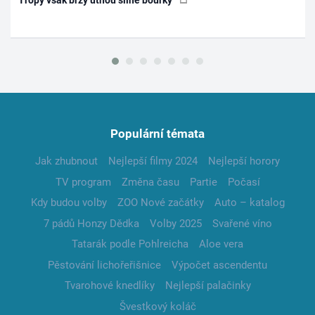
Populární témata
Jak zhubnout
Nejlepší filmy 2024
Nejlepší horory
TV program
Změna času
Partie
Počasí
Kdy budou volby
ZOO Nové začátky
Auto – katalog
7 pádů Honzy Dědka
Volby 2025
Svařené víno
Tatarák podle Pohlreicha
Aloe vera
Pěstování lichořeřišnice
Výpočet ascendentu
Tvarohové knedlíky
Nejlepší palačinky
Švestkový koláč