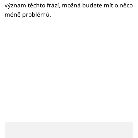
Sex a vztahy
význam těchto frází, možná budete mít o něco
méně problémů.
Videa
Sledujte prima+
Přihlášení
Sledujte nás