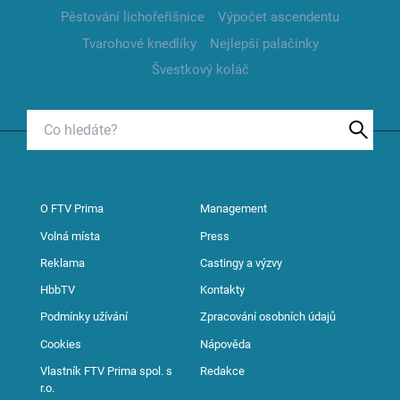
Pěstování lichořeřišnice
Výpočet ascendentu
Tvarohové knedlíky
Nejlepší palačinky
Švestkový koláč
O FTV Prima
Management
Volná místa
Press
Reklama
Castingy a výzvy
HbbTV
Kontakty
Podmínky užívání
Zpracování osobních údajů
Cookies
Nápověda
Vlastník FTV Prima spol. s
Redakce
r.o.