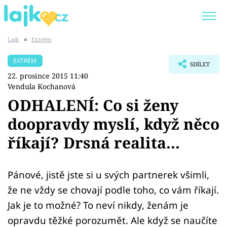
Lajk
■
Extrém
Trendy:
KARLOS VÉMOLA
ONLYFANS
EXTRÉM
SDÍLET
SHOPAHOLICADEL
CLASH OF THE STARS
22. prosince 2015 11:40
Vendula Kochanová
ODHALENÍ: Co si ženy
doopravdy myslí, když něco
Témata
říkají? Drsná realita...
Showbyznys
Pánové, jistě jste si u svých partnerek všimli,
Youtubeři
že ne vždy se chovají podle toho, co vám říkají.
Virály
Jak je to možné? To neví nikdy, ženám je
opravdu těžké porozumět. Ale když se naučíte