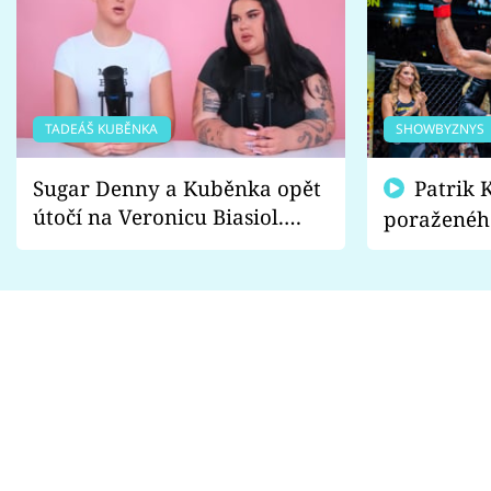
TADEÁŠ KUBĚNKA
SHOWBYZNYS
Sugar Denny a Kuběnka opět
Patrik Kincl se zastal
útočí na Veronicu Biasiol.
poraženéh
Proč je podle nich falešná a
fanoušci n
lže o své nevěře?