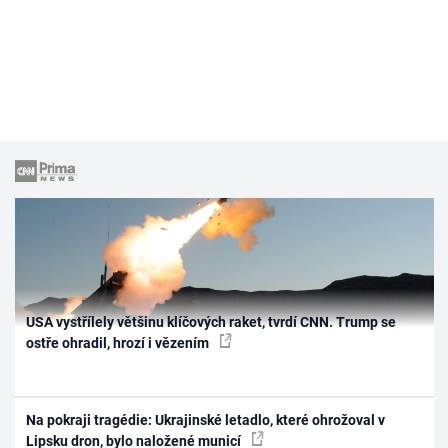
USA vystřílely většinu klíčových raket, tvrdí CNN. Trump se
ostře ohradil, hrozí i vězením
Na pokraji tragédie: Ukrajinské letadlo, které ohrožoval v
Lipsku dron, bylo naložené municí