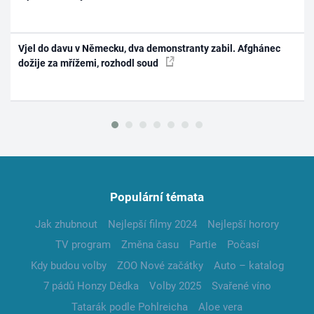
Vjel do davu v Německu, dva demonstranty zabil. Afghánec
dožije za mřížemi, rozhodl soud
Populární témata
Jak zhubnout
Nejlepší filmy 2024
Nejlepší horory
TV program
Změna času
Partie
Počasí
Kdy budou volby
ZOO Nové začátky
Auto – katalog
7 pádů Honzy Dědka
Volby 2025
Svařené víno
Tatarák podle Pohlreicha
Aloe vera