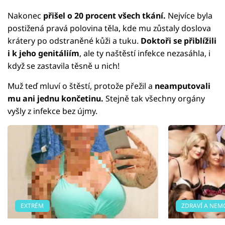
Nakonec
přišel o 20 procent všech tkání.
Nejvíce byla
postižená pravá polovina těla, kde mu zůstaly doslova
krátery po odstraněné kůži a tuku.
Doktoři se přiblížili
i k jeho genitáliím
, ale ty naštěstí infekce nezasáhla, i
když se zastavila těsně u nich!
Muž teď mluví o štěstí, protože přežil a
neamputovali
mu ani jednu končetinu.
Stejně tak všechny orgány
vyšly z infekce bez újmy.
EXTRÉM
ZDRAVÍ A NEM