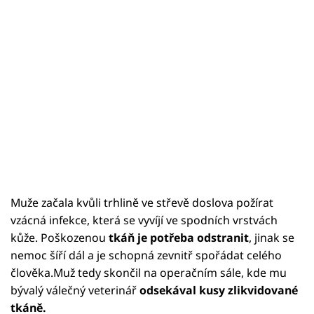
Muže začala kvůli trhlině ve střevě doslova požírat
vzácná infekce, která se vyvíjí ve spodních vrstvách
kůže. Poškozenou
tkáň je potřeba odstranit
, jinak se
nemoc šíří dál a je schopná zevnitř spořádat celého
člověka.Muž tedy skončil na operačním sále, kde mu
bývalý válečný veterinář
odsekával kusy zlikvidované
tkáně.