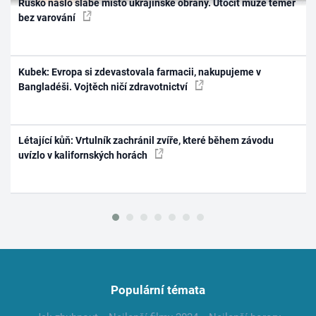
Rusko našlo slabé místo ukrajinské obrany. Útočit může téměř
bez varování
Kubek: Evropa si zdevastovala farmacii, nakupujeme v
Bangladéši. Vojtěch ničí zdravotnictví
Létající kůň: Vrtulník zachránil zvíře, které během závodu
uvízlo v kalifornských horách
Populární témata