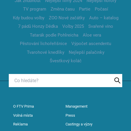
Jak zhubnout
Nejlepší filmy 2024
Nejlepší horory
TV program
Změna času
Partie
Počasí
Kdy budou volby
ZOO Nové začátky
Auto – katalog
7 pádů Honzy Dědka
Volby 2025
Svařené víno
Tatarák podle Pohlreicha
Aloe vera
Pěstování lichořeřišnice
Výpočet ascendentu
Tvarohové knedlíky
Nejlepší palačinky
Švestkový koláč
O FTV Prima
Management
Volná místa
Press
Reklama
Castingy a výzvy