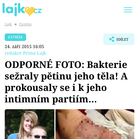
Lajk
■
Extrém
Trendy:
KARLOS VÉMOLA
ONLYFANS
EXTRÉM
SDÍLET
SHOPAHOLICADEL
CLASH OF THE STARS
24. září 2015 16:05
redakce Prima Lajk
ODPORNÉ FOTO: Bakterie
sežraly pětinu jeho těla! A
Témata
prokousaly se i k jeho
Showbyznys
intimním partiím…
Youtubeři
Virály