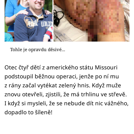
Sex a vztahy
Videa
Sledujte prima+
Přihlášení
Tohle je opravdu děsivé...
Otec čtyř dětí z amerického státu Missouri
Sledujte nás
podstoupil běžnou operaci, jenže po ní mu
z rány začal vytékat zelený hnis. Když muže
znovu otevřeli, zjistili, že má trhlinu ve střevě.
I když si mysleli, že se nebude dít nic vážného,
dopadlo to šíleně!