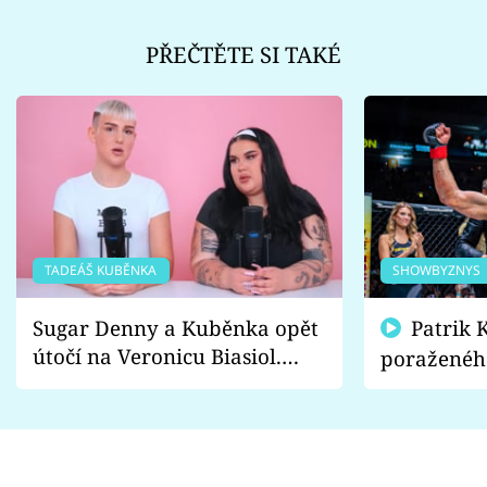
PŘEČTĚTE SI TAKÉ
TADEÁŠ KUBĚNKA
SHOWBYZNYS
Sugar Denny a Kuběnka opět
Patrik Kincl se zastal
útočí na Veronicu Biasiol.
poraženéh
Proč je podle nich falešná a
fanoušci n
lže o své nevěře?