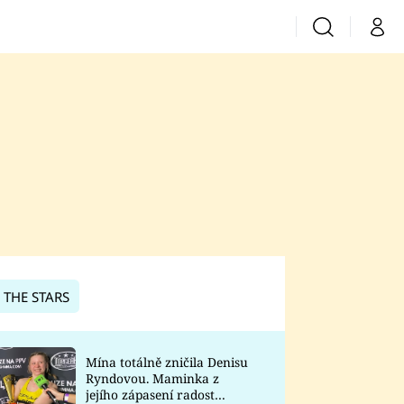
Vyhledávání
Můj 
Prima+
CNN Prima News
Prima Fresh
Prima Living
Prima Zoom
 THE STARS
Prima Lajk
Mína totálně zničila Denisu
Ryndovou. Maminka z
Sledujte nás
jejího zápasení radost