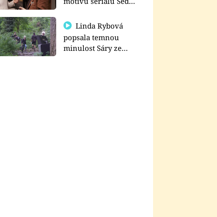
motivu seriálu Sedm
schodů k moci
Linda Rybová
popsala temnou
minulost Sáry ze
seriálu Zákony vlka