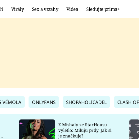
ři
Virály
Sex a vztahy
Videa
Sledujte prima+
Showbyznys
Extrém
VIRÁLY
KURIOZITY
VIDEA
KVÍZY
S VÉMOLA
ONLYFANS
SHOPAHOLICADEL
CLASH OF
Z Mishaly ze StarHousu
vylétlo: Miluju prdy. Jak si
co
je značkuje?