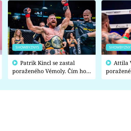
SHOWBYZNYS
SHOWBYZNY
Patrik Kincl se zastal
Attila Végh podpořil
poraženého Vémoly. Čím ho
poražené
fanoušci naštvali?
chce radě
s vítězem