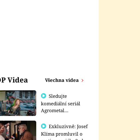
P Videa
Všechna videa
Sledujte
komediální seriál
Agrometal
exkluzivně na
prima+
Exkluzivně: Josef
Klíma promluvil o