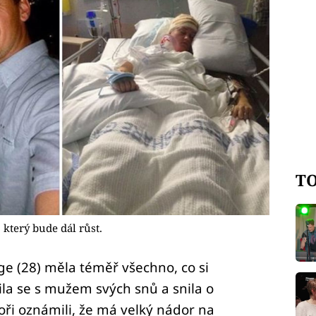
TO
který bude dál růst.
 (28) měla téměř všechno, co si
a se s mužem svých snů a snila o
toři oznámili, že má velký nádor na