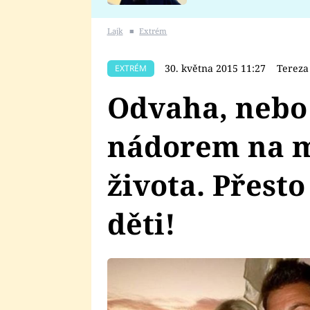
se v Plzni stalo
Lajk
■
Extrém
30. května 2015 11:27
Tereza
EXTRÉM
Odvaha, nebo
nádorem na m
života. Přesto
děti!