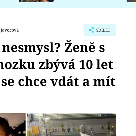
 Javorová
SDÍLET
 nesmysl? Ženě s
ozku zbývá 10 let
 se chce vdát a mít