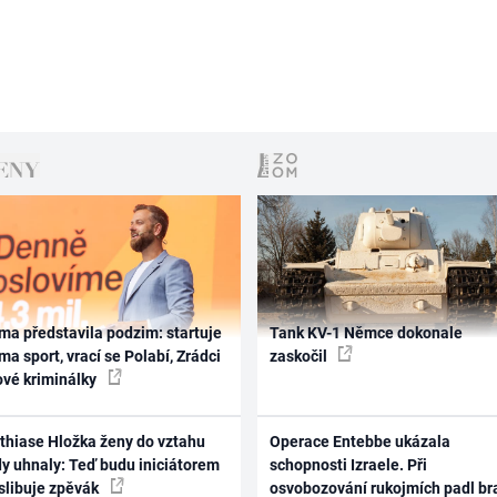
ma představila podzim: startuje
Tank KV-1 Němce dokonale
ma sport, vrací se Polabí, Zrádci
zaskočil
ové kriminálky
thiase Hložka ženy do vztahu
Operace Entebbe ukázala
dy uhnaly: Teď budu iniciátorem
schopnosti Izraele. Při
 slibuje zpěvák
osvobozování rukojmích padl br