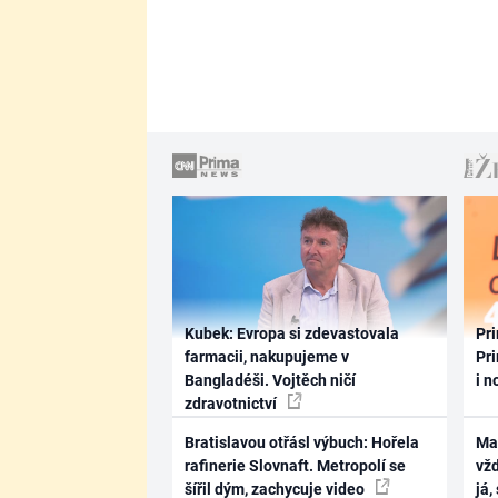
Kubek: Evropa si zdevastovala
Pri
farmacii, nakupujeme v
Pri
Bangladéši. Vojtěch ničí
i n
zdravotnictví
Bratislavou otřásl výbuch: Hořela
Ma
rafinerie Slovnaft. Metropolí se
vž
šířil dým, zachycuje video
já,