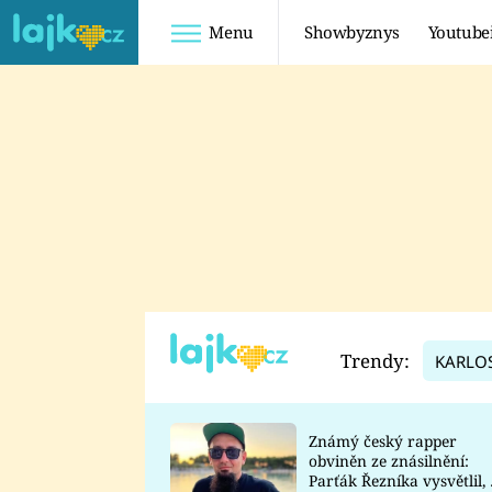
Menu
Showbyznys
Youtube
Youtuberky
Youtubeři
SHOPAHOLICADEL
FATTYPILLOW
ANNA ŠULC
FREESCOOT
SUGAR DENNY
ADAM KAJUMI
LADUŠKA
TADEÁŠ KUBĚNKA
DOMINIKA
DATEL
Trendy:
KARLO
MYSLIVCOVÁ
Známý český rapper
obviněn ze znásilnění:
Parťák Řezníka vysvětlil, 