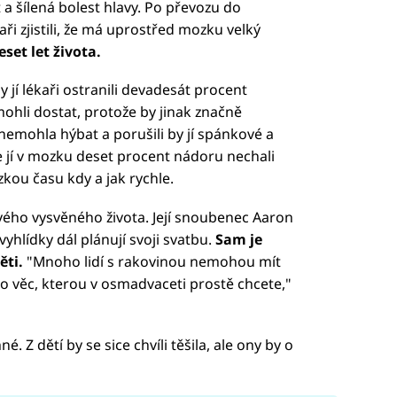
 a šílená bolest hlavy. Po převozu do
aři zjistili, že má uprostřed mozku velký
set let života.
jí lékaři ostranili devadesát procent
mohli dostat, protože by jinak značně
emohla hýbat a porušili by jí spánkové a
 jí v mozku deset procent nádoru nechali
ázkou času kdy a jak rychle.
vého vysvěného života. Její snoubenec Aaron
vyhlídky dál plánují svoji svatbu.
Sam je
ěti.
"Mnoho lidí s rakovinou nemohou mít
e to věc, kterou v osmadvaceti prostě chcete,"
é. Z dětí by se sice chvíli těšila, ale ony by o