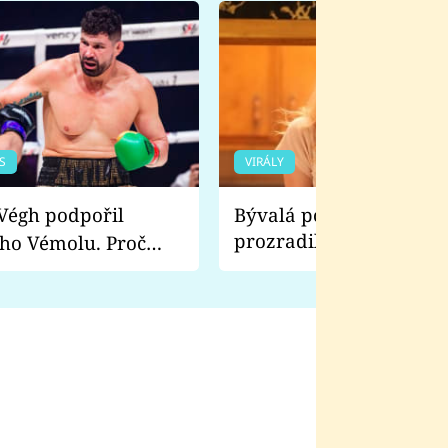
S
VIRÁLY
Bývalá pornoherečka
prozradila, co ji šokova
ho Vémolu. Proč
natáčení Euforie. Vážně
ji zápasit s ním než
bylo drsnější než hanba
 Kinclem?
filmy?