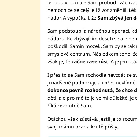
Jendou v noci ale Sam probudil záchvat
nemocnice se celý její život změniil. Lék
nádor. A vypočítali, že
Sam zbývá jen de
Sam podstoupila náročnou operaci, kdy 
nádoru. Ke zbývajícím deseti se ale ne
poškodili Samin mozek. Sam by se tak n
smyslové centrum. Následkem toho, že
však je, že
začne zase růst
. A je jen ot
I přes to se Sam rozhodla nevzdát se s
ji nadšeně podporuje a i přes nevlídné 
dokonce pevně rozhodnutá, že chce d
děti, ale pro mě to je velmi důležité. J
říká rezolutně Sam.
Otázkou však zůstává, jestli je to rozumn
svoji mámu brzo a krutě přišly...