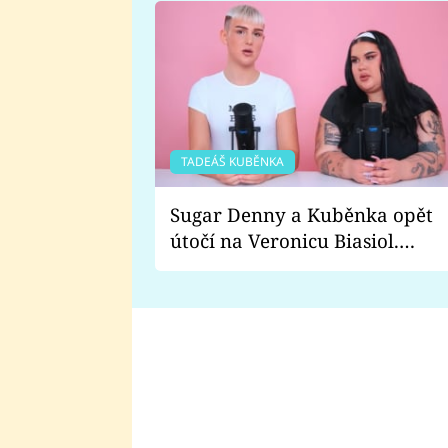
TADEÁŠ KUBĚNKA
Sugar Denny a Kuběnka opět
útočí na Veronicu Biasiol.
Proč je podle nich falešná a
lže o své nevěře?