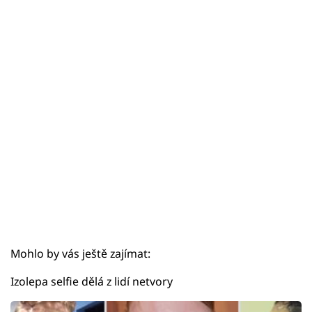
Sex a vztahy
Videa
Sledujte prima+
Přihlášení
Sledujte nás
Mohlo by vás ještě zajímat:
Izolepa selfie dělá z lidí netvory