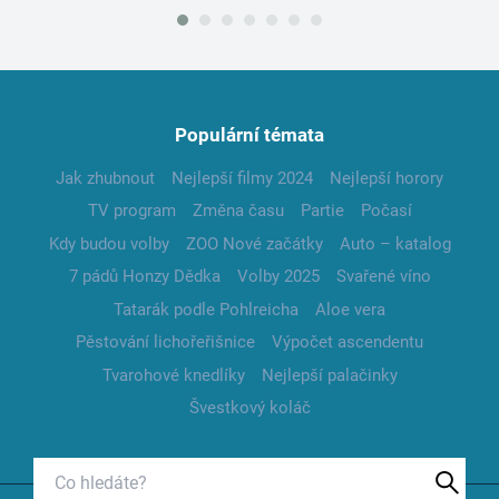
Populární témata
Jak zhubnout
Nejlepší filmy 2024
Nejlepší horory
TV program
Změna času
Partie
Počasí
Kdy budou volby
ZOO Nové začátky
Auto – katalog
7 pádů Honzy Dědka
Volby 2025
Svařené víno
Tatarák podle Pohlreicha
Aloe vera
Pěstování lichořeřišnice
Výpočet ascendentu
Tvarohové knedlíky
Nejlepší palačinky
Švestkový koláč