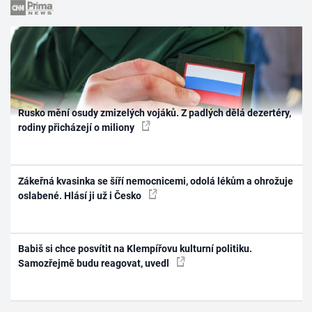
Rusko mění osudy zmizelých vojáků. Z padlých dělá dezertéry,
rodiny přicházejí o miliony
Zákeřná kvasinka se šíří nemocnicemi, odolá lékům a ohrožuje
oslabené. Hlásí ji už i Česko
Babiš si chce posvítit na Klempířovu kulturní politiku.
Samozřejmě budu reagovat, uvedl