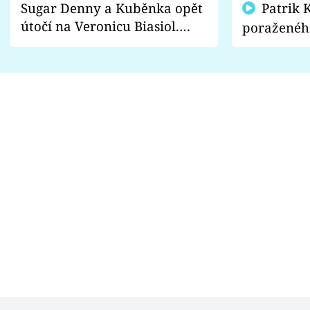
Sugar Denny a Kuběnka opět
Patrik Kincl se zastal
útočí na Veronicu Biasiol.
poraženéh
Proč je podle nich falešná a
fanoušci n
lže o své nevěře?