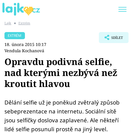
Lajk
■
Extrém
Trendy:
KARLOS VÉMOLA
ONLYFANS
EXTRÉM
SDÍLET
SHOPAHOLICADEL
CLASH OF THE STARS
18. února 2015 10:17
Vendula Kochanová
Opravdu podivná selfie,
nad kterými nezbývá než
Témata
kroutit hlavou
Showbyznys
Dělání selfie už je poněkud zvětralý způsob
Youtubeři
sebeprezentace na internetu. Sociální sítě
Virály
jsou selfíčky doslova zaplavené. Ale někteří
lidé selfie posunuli prostě na jiný level.