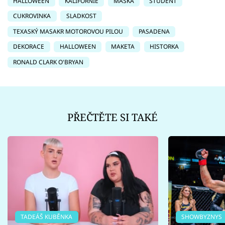
HALLOWEEN
KALIFORNIE
MASKA
STUDENT
CUKROVINKA
SLADKOST
TEXASKÝ MASAKR MOTOROVOU PILOU
PASADENA
DEKORACE
HALLOWEEN
MAKETA
HISTORKA
RONALD CLARK O'BRYAN
PŘEČTĚTE SI TAKÉ
TADEÁŠ KUBĚNKA
SHOWBYZNYS