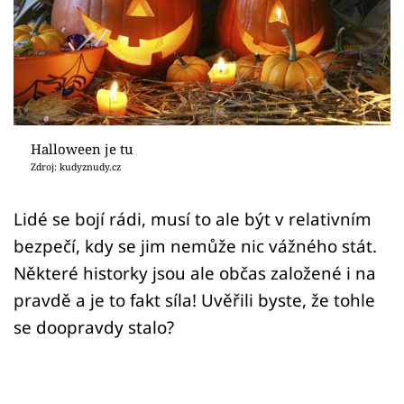
Sex a vztahy
Videa
Sledujte prima+
Přihlášení
Halloween je tu
Zdroj: kudyznudy.cz
Sledujte nás
Lidé se bojí rádi, musí to ale být v relativním
bezpečí, kdy se jim nemůže nic vážného stát.
Některé historky jsou ale občas založené i na
pravdě a je to fakt síla! Uvěřili byste, že tohle
se doopravdy stalo?