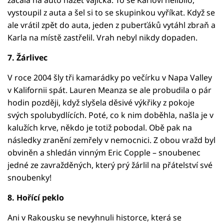
vystoupil z auta a šel si to se skupinkou vyříkat. Když se
ale vrátil zpět do auta, jeden z puberťáků vytáhl zbraň a
Karla na místě zastřelil. Vrah nebyl nikdy dopaden.
7. Žárlivec
V roce 2004 šly tři kamarádky po večírku v Napa Valley
v Kalifornii spát. Lauren Meanza se ale probudila o pár
hodin později, když slyšela děsivé výkřiky z pokoje
svých spolubydlících. Poté, co k nim doběhla, našla je v
kalužích krve, někdo je totiž pobodal. Obě pak na
následky zranění zemřely v nemocnici. Z obou vražd byl
obviněn a shledán vinným Eric Copple – snoubenec
jedné ze zavražděných, který prý žárlil na přátelství své
snoubenky!
8. Hořící peklo
Ani v Rakousku se nevyhnuli historce, která se