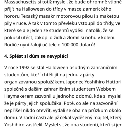
Massachusetts si totiž myslel, že bude ohromně vtipné
přijít na Halloween do třídy v masce z amerického
hororu Texaský masakr motorovou pilou i s maketou
pily v ruce. A tak v tomto převleku vstoupil do třídy, ve
které se ale jeden ze studentů vyděsil natolik, že se
pokusil utéct, zakopl o židli a zlomil si nohu v koleni.
Rodiče nyní žalují učitele o 100 000 dolarů!
4. Splést si dům se nevyplácí
V roce 1992 se stal Halloween osudným zahraničním
studentům, kteří chtěli jít na jednu z párty
organizovanou spolužákem. Japonec Yoshihiro Hattori
společně s dalším zahraničním studentem Webbem
Haymakerem zazvonil u jednoho z domů, kde si myslel,
že je párty jejich spolužáka. Poté, co ale na zazvonění
nepřišel nikdo otevřít, vydali se oba na průzkum okolo
domu. V zadní části ale již čekal vyděšený majitel, který
Yoshihiro zastřelil. Myslel si, že oba studenti, kteří si jen