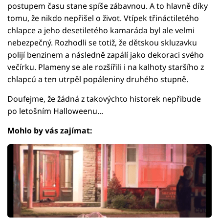
postupem času stane spíše zábavnou. A to hlavně díky
tomu, že nikdo nepřišel o život. Vtípek třináctiletého
chlapce a jeho desetiletého kamaráda byl ale velmi
nebezpečný. Rozhodli se totiž, že dětskou skluzavku
polijí benzinem a následně zapálí jako dekoraci svého
večírku. Plameny se ale rozšířili i na kalhoty staršího z
chlapců a ten utrpěl popáleniny druhého stupně.
Doufejme, že žádná z takovýchto historek nepřibude
po letošním Halloweenu...
Mohlo by vás zajímat: