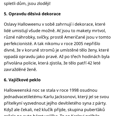
spletli dům, jsou zloději!
5. Opravdu děsivá dekorace
Oslavy Halloweenu v sobě zahrnují i dekorace, které
lidé umisťují všude možně. Ať jsou to makety mrtvol,
různé náhrobky, svíčky, prostě Američané jsou v tomto
perfekcionisté. A tak nikomu v roce 2005 nepřišlo
divné, že v koruně stromů je umístěné tělo ženy, které
vypadá opravdu jako pravé. Až po třech hodinách byla
přivolána policie, která zjistila, že tělo patří 42 leté
zavražděné ženě.
6. Vajíčkové peklo
Halloweenská noc se stala v roce 1998 osudnou
jednadvacetiletému Karlu Jacksonovi, který jel se svou
přítelkyní vyzvednout jejího devítiletého syna z párty.
Když ale čekali, než klučík přijde, skupina puberťáků
začala na auto házet vajíčka. To se Karlovi nelíbilo,