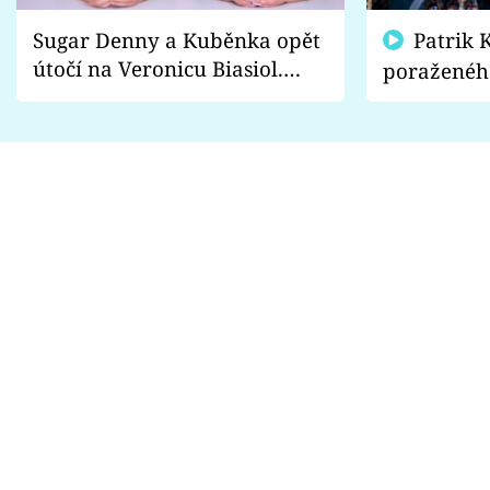
Sugar Denny a Kuběnka opět
Patrik Kincl se zastal
útočí na Veronicu Biasiol.
poraženéh
Proč je podle nich falešná a
fanoušci n
lže o své nevěře?