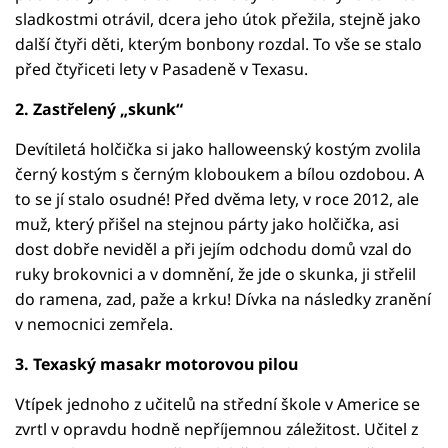
sladkostmi otrávil, dcera jeho útok přežila, stejně jako
další čtyři děti, kterým bonbony rozdal. To vše se stalo
před čtyřiceti lety v Pasadeně v Texasu.
2. Zastřelený „skunk“
Devítiletá holčička si jako halloweenský kostým zvolila
černý kostým s černým kloboukem a bílou ozdobou. A
to se jí stalo osudné! Před dvěma lety, v roce 2012, ale
muž, který přišel na stejnou párty jako holčička, asi
dost dobře neviděl a při jejím odchodu domů vzal do
ruky brokovnici a v domnění, že jde o skunka, ji střelil
do ramena, zad, paže a krku! Dívka na následky zranění
v nemocnici zemřela.
3. Texaský masakr motorovou pilou
Vtípek jednoho z učitelů na střední škole v Americe se
zvrtl v opravdu hodně nepříjemnou záležitost. Učitel z