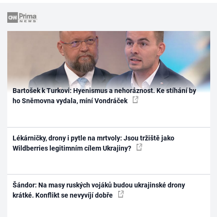
Bartošek k Turkovi: Hyenismus a nehoráznost. Ke stíhání by
ho Sněmovna vydala, míní Vondráček
Lékárničky, drony i pytle na mrtvoly: Jsou tržiště jako
Wildberries legitimním cílem Ukrajiny?
Šándor: Na masy ruských vojáků budou ukrajinské drony
krátké. Konflikt se nevyvíjí dobře