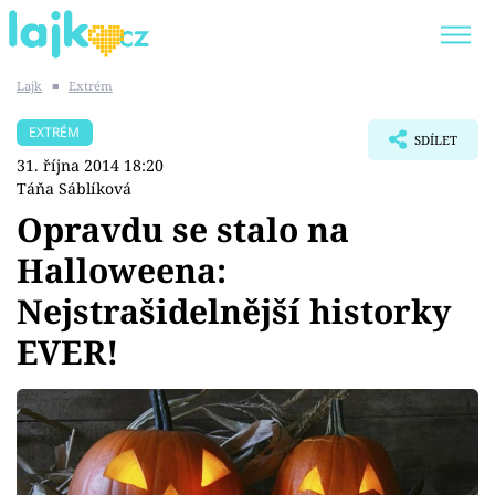
Lajk
■
Extrém
Trendy:
KARLOS VÉMOLA
ONLYFANS
EXTRÉM
SDÍLET
SHOPAHOLICADEL
CLASH OF THE STARS
31. října 2014 18:20
Táňa Sáblíková
Opravdu se stalo na
Halloweena:
Témata
Nejstrašidelnější historky
Showbyznys
EVER!
Youtubeři
Virály