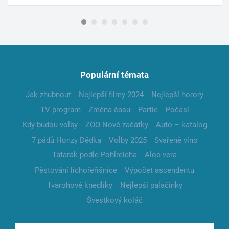
Populární témata
Jak zhubnout
Nejlepší filmy 2024
Nejlepší horory
TV program
Změna času
Partie
Počasí
Kdy budou volby
ZOO Nové začátky
Auto – katalog
7 pádů Honzy Dědka
Volby 2025
Svařené víno
Tatarák podle Pohlreicha
Aloe vera
Pěstování lichořeřišnice
Výpočet ascendentu
Tvarohové knedlíky
Nejlepší palačinky
Švestkový koláč