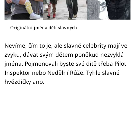
Sex a vztahy
Videa
Originální jména dětí slavných
Sledujte prima+
Nevíme, čím to je, ale slavné celebrity mají ve
Přihlášení
zvyku, dávat svým dětem poněkud nezvyklá
jména. Pojmenovali byste své dítě třeba Pilot
Inspektor nebo Nedělní Růže. Tyhle slavné
Sledujte nás
hvězdičky ano.