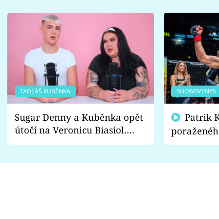
TADEÁŠ KUBĚNKA
SHOWBYZNYS
Sugar Denny a Kuběnka opět
Patrik Kincl se zastal
útočí na Veronicu Biasiol.
poraženéh
Proč je podle nich falešná a
fanoušci n
lže o své nevěře?