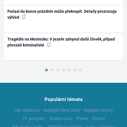
Počasí do konce prázdnin může překvapit. Detaily prozrazuje
výhled
Tragédie na Mostecku: V jezeře zahynul další člověk, případ
převzali kriminalisté
Populární témata
Jak zhubnout
Nejlepší filmy 2024
Nejlepší horory
TV program
Změna času
Partie
Počasí
Kdy budou volby
ZOO Nové začátky
Auto – katalog