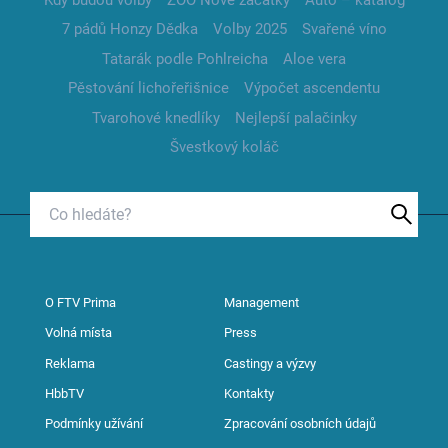
7 pádů Honzy Dědka
Volby 2025
Svařené víno
Tatarák podle Pohlreicha
Aloe vera
Pěstování lichořeřišnice
Výpočet ascendentu
Tvarohové knedlíky
Nejlepší palačinky
Švestkový koláč
O FTV Prima
Management
Volná místa
Press
Reklama
Castingy a výzvy
HbbTV
Kontakty
Podmínky užívání
Zpracování osobních údajů