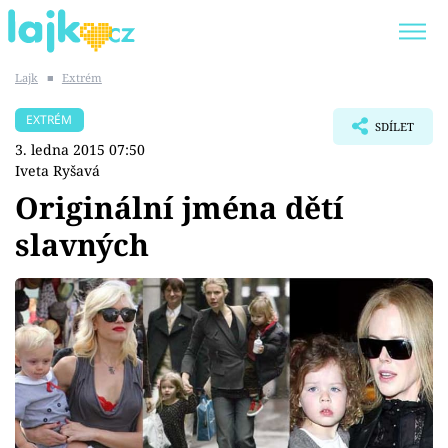
Lajk
■
Extrém
Trendy:
KARLOS VÉMOLA
ONLYFANS
EXTRÉM
SDÍLET
SHOPAHOLICADEL
CLASH OF THE STARS
3. ledna 2015 07:50
Iveta Ryšavá
Originální jména dětí
slavných
Témata
Showbyznys
Youtubeři
Virály