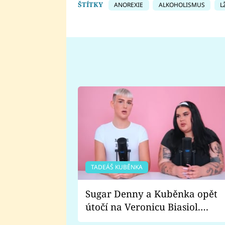
ŠTÍTKY
ANOREXIE
ALKOHOLISMUS
L
TADEÁŠ KUBĚNKA
Sugar Denny a Kuběnka opět
útočí na Veronicu Biasiol.
Proč je podle nich falešná a