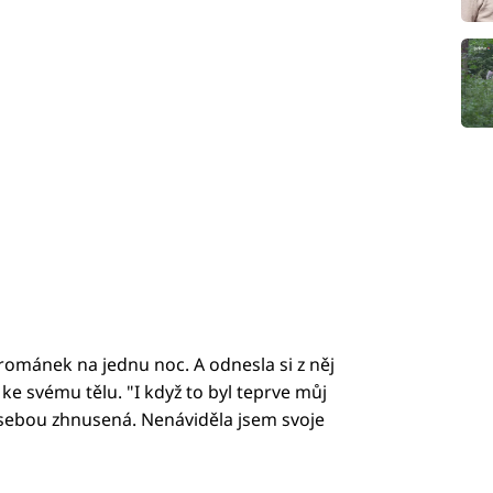
 románek na jednu noc. A odnesla si z něj
 svému tělu. "I když to byl teprve můj
a sebou zhnusená. Nenáviděla jsem svoje