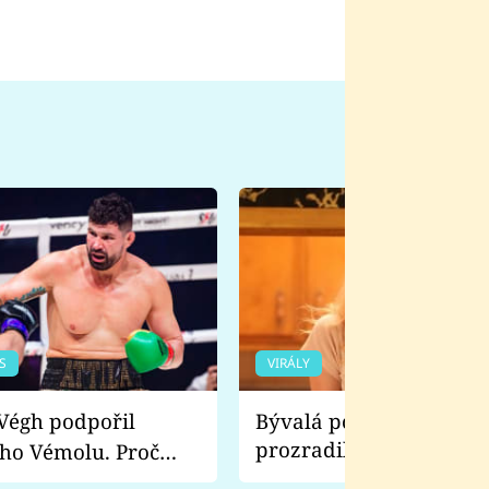
S
VIRÁLY
Bývalá pornoherečka
prozradila, co ji šokova
ho Vémolu. Proč
natáčení Euforie. Vážně
ji zápasit s ním než