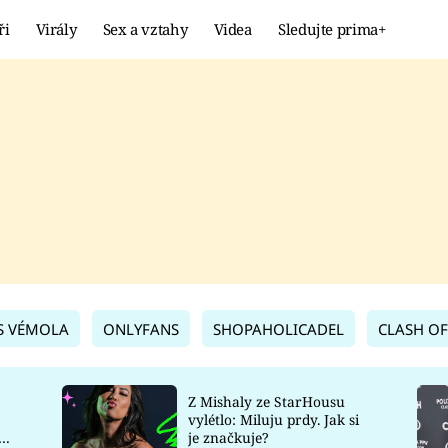
ři
Virály
Sex a vztahy
Videa
Sledujte prima+
Showbyznys
Extrém
VIRÁLY
KURIOZITY
VIDEA
KVÍZY
S VÉMOLA
ONLYFANS
SHOPAHOLICADEL
CLASH OF
Z Mishaly ze StarHousu
vylétlo: Miluju prdy. Jak si
co
je značkuje?