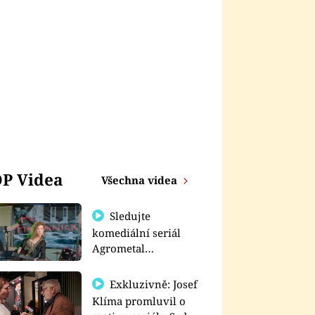
P Videa
Všechna videa
Sledujte
komediální seriál
Agrometal
exkluzivně na
prima+
Exkluzivně: Josef
Klíma promluvil o