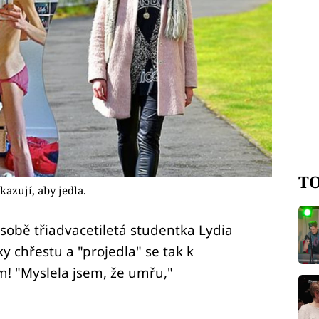
TO
akazují, aby jedla.
 sobě třiadvacetiletá studentka Lydia
ky chřestu a "projedla" se tak k
m! "Myslela jsem, že umřu,"