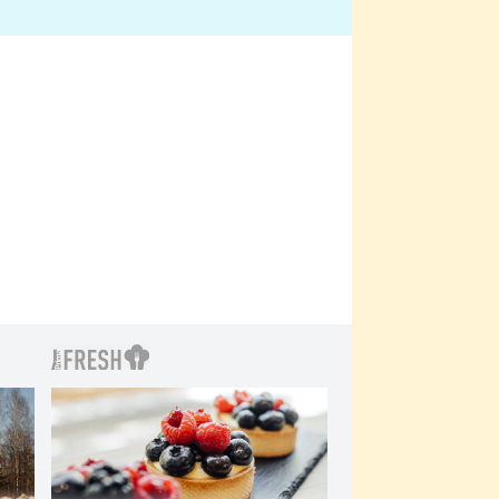
bylo drsnější než hanba
 Kinclem?
filmy?