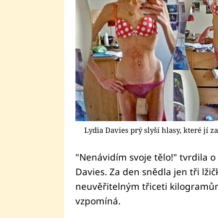
Lydia Davies prý slyší hlasy, které jí z
"Nenávidím svoje tělo!" tvrdila o
Davies. Za den snědla jen tři lžič
neuvěřitelným třiceti kilogramů
vzpomíná.