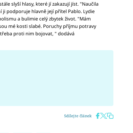
ále slyší hlasy, které jí zakazují jíst. "Naučila
 ji podporuje hlavně její přítel Pablo. Lydie
olismu a bulimie celý zbytek život. "Mám
jsou mé kosti slabé. Poruchy příjmu potravy
e třeba proti nim bojovat, " dodává
Sdílejte článek