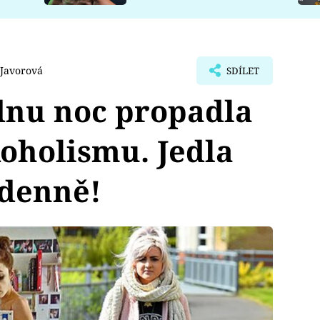
 Javorová
SDÍLET
dnu noc propadla
koholismu. Jedla
 denně!