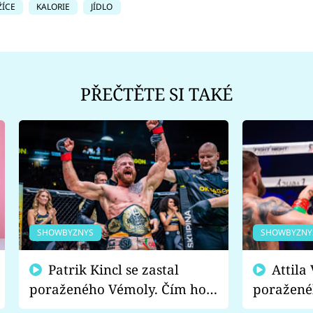
ŽÍCE
KALORIE
JÍDLO
PŘEČTĚTE SI TAKÉ
SHOWBYZNYS
SHOWBYZNY
Patrik Kincl se zastal
Attila Végh podpořil
poraženého Vémoly. Čím ho
poražené
fanoušci naštvali?
chce radě