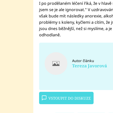
I po prodělaném léčení říká, že v hlavě st
jsem se je ale ignorovat." V uzdravování
však bude mít následky anorexie, alkoh
problémy s koleny, kyčlemi a cítím, že 
jsou dnes běžnější, než si myslíme, a j
odhodlaně.
Autor článku
Tereza Javorová
VSTOUPIT DO DISKUZE