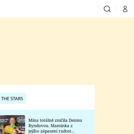
Vyhledávání
Můj 
Prima+
CNN Prima News
Prima Fresh
Prima Living
Prima Zoom
 THE STARS
Prima Lajk
Mína totálně zničila Denisu
Ryndovou. Maminka z
Sledujte nás
jejího zápasení radost