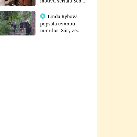
motivu seriálu Sedm
schodů k moci
Linda Rybová
popsala temnou
minulost Sáry ze
seriálu Zákony vlka