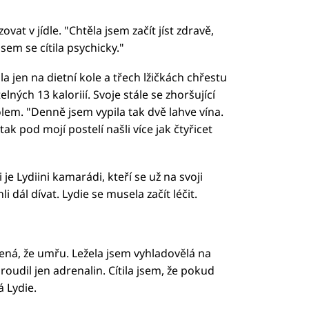
at v jídle. "Chtěla jsem začít jíst zdravě,
em se cítila psychicky."
la jen na dietní kole a třech lžičkách chřestu
ných 13 kaloriií. Svoje stále se zhoršující
lem. "Denně jsem vypila tak dvě lahve vína.
tak pod mojí postelí našli více jak čtyřicet
i je Lydiini kamarádi, kteří se už na svoji
 dál dívat. Lydie se musela začít léčit.
ená, že umřu. Ležela jsem vyhladovělá na
proudil jen adrenalin. Cítila jsem, že pokud
 Lydie.