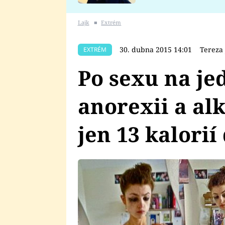
se v Plzni stalo
Lajk
■
Extrém
30. dubna 2015 14:01
Tereza
EXTRÉM
Po sexu na je
anorexii a al
jen 13 kalorií