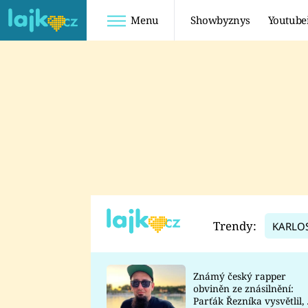
Menu
Showbyznys
Youtube
Youtuberky
Youtubeři
SHOPAHOLICADEL
FATTYPILLOW
ANNA ŠULC
FREESCOOT
SUGAR DENNY
ADAM KAJUMI
LADUŠKA
TADEÁŠ KUBĚNKA
DOMINIKA
DATEL
Trendy:
KARLO
MYSLIVCOVÁ
Známý český rapper
obviněn ze znásilnění:
Parťák Řezníka vysvětlil, 