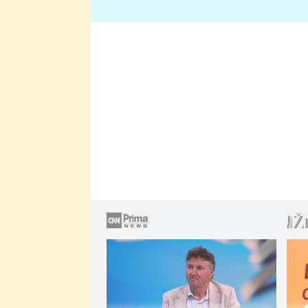
lže o své nevěře?