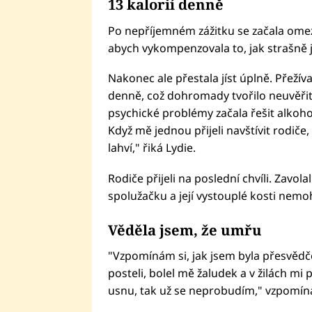
13 kalorií denně
Po nepříjemném zážitku se začala omezov
abych vykompenzovala to, jak strašně js
Nakonec ale přestala jíst úplně. Přežíva
denně, což dohromady tvořilo neuvěřitel
psychické problémy začala řešit alkoho
Když mě jednou přijeli navštívit rodiče, 
lahví," řiká Lydie.
Rodiče přijeli na poslední chvíli. Zavolal
spolužačku a její vystouplé kosti nemohli
Věděla jsem, že umřu
"Vzpomínám si, jak jsem byla přesvědč
posteli, bolel mě žaludek a v žilách mi 
usnu, tak už se neprobudím," vzpomíná