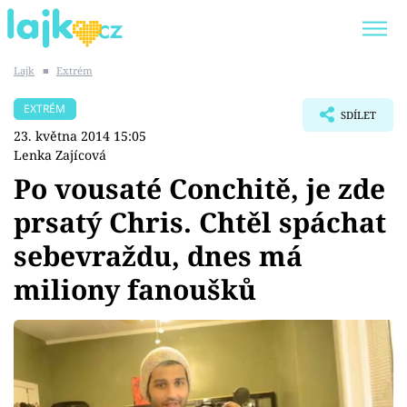
Lajk
■
Extrém
Trendy:
KARLOS VÉMOLA
ONLYFANS
EXTRÉM
SDÍLET
SHOPAHOLICADEL
CLASH OF THE STARS
23. května 2014 15:05
Lenka Zajícová
Po vousaté Conchitě, je zde
prsatý Chris. Chtěl spáchat
Témata
sebevraždu, dnes má
Showbyznys
miliony fanoušků
Youtubeři
Virály