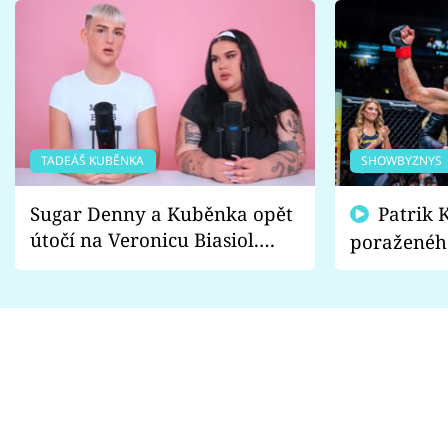
TADEÁŠ KUBĚNKA
SHOWBYZNYS
Sugar Denny a Kuběnka opět
Patrik Kincl se zastal
útočí na Veronicu Biasiol.
poraženéh
Proč je podle nich falešná a
fanoušci n
lže o své nevěře?