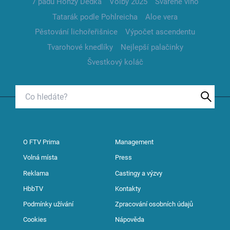
7 pádů Honzy Dědka
Volby 2025
Svařené víno
Tatarák podle Pohlreicha
Aloe vera
Pěstování lichořeřišnice
Výpočet ascendentu
Tvarohové knedlíky
Nejlepší palačinky
Švestkový koláč
O FTV Prima
Management
Volná místa
Press
Reklama
Castingy a výzvy
HbbTV
Kontakty
Podmínky užívání
Zpracování osobních údajů
Cookies
Nápověda