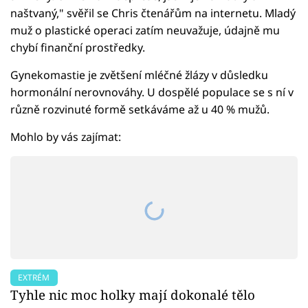
naštvaný," svěřil se Chris čtenářům na internetu. Mladý
muž o plastické operaci zatím neuvažuje, údajně mu
chybí finanční prostředky.
Gynekomastie je zvětšení mléčné žlázy v důsledku
hormonální nerovnováhy. U dospělé populace se s ní v
různě rozvinuté formě setkáváme až u 40 % mužů.
Mohlo by vás zajímat:
EXTRÉM
Tyhle nic moc holky mají dokonalé tělo