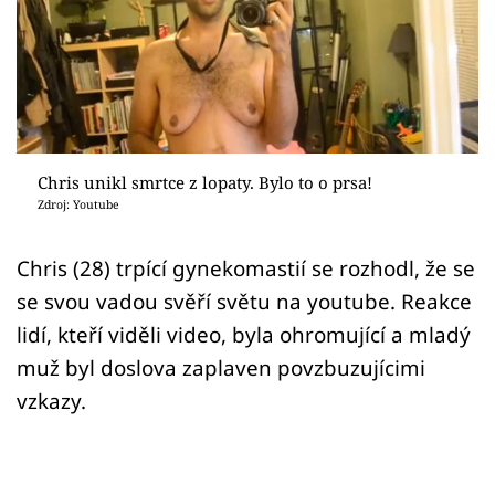
Sex a vztahy
Videa
Sledujte prima+
Přihlášení
Chris unikl smrtce z lopaty. Bylo to o prsa!
Zdroj: Youtube
Sledujte nás
Chris (28) trpící gynekomastií se rozhodl, že se
se svou vadou svěří světu na youtube. Reakce
lidí, kteří viděli video, byla ohromující a mladý
muž byl doslova zaplaven povzbuzujícimi
vzkazy.