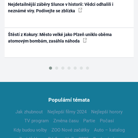
Nejdetailnější záběry Slunce v historii: Vědci odhalili i
neznámé víry. Podívejte se zblízka
Štěstí z Kokury: Město velké jako Plzeň uniklo oběma
atomovým bombám, zasáhla náhoda
Populární témata
Jak zhubnout
Nejlepší filmy 2024
Nejlepší horory
TV program
Změna času
Partie
Počasí
Kdy budou volby
ZOO Nové začátky
Auto – katalog