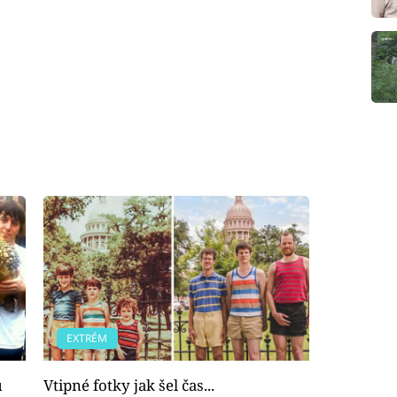
EXTRÉM
ů
Vtipné fotky jak šel čas...