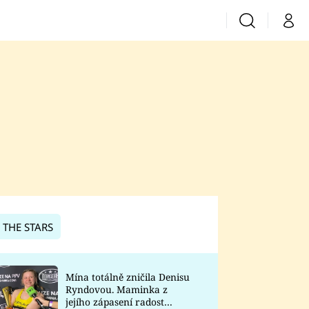
Vyhledávání
Můj 
Prima+
CNN Prima News
Prima Fresh
Prima Living
Prima Zoom
 THE STARS
Prima Lajk
Mína totálně zničila Denisu
Ryndovou. Maminka z
Sledujte nás
jejího zápasení radost