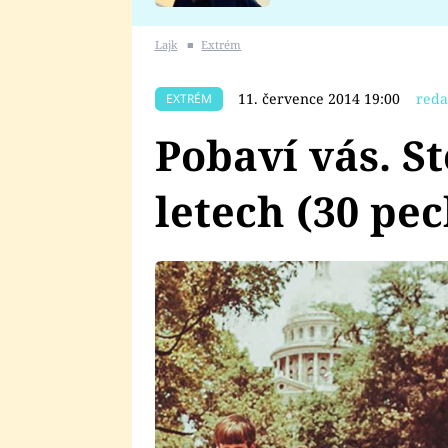
se v Plzni stalo
Lajk
■
Extrém
11. července 2014 19:00
reda
EXTRÉM
Pobaví vás. St
letech (30 pe