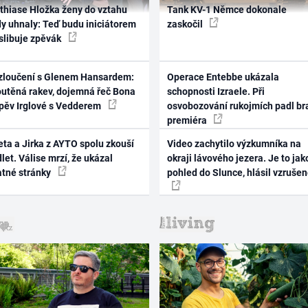
thiase Hložka ženy do vztahu
Tank KV-1 Němce dokonale
dy uhnaly: Teď budu iniciátorem
zaskočil
 slibuje zpěvák
zloučení s Glenem Hansardem:
Operace Entebbe ukázala
outěná rakev, dojemná řeč Bona
schopnosti Izraele. Při
zpěv Irglové s Vedderem
osvobozování rukojmích padl br
premiéra
ta a Jirka z AYTO spolu zkouší
Video zachytilo výzkumníka na
let. Válise mrzí, že ukázal
okraji lávového jezera. Je to jak
atné stránky
pohled do Slunce, hlásil vzruše