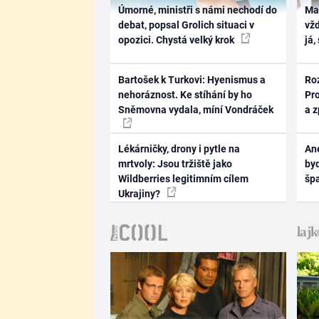
Úmorné, ministři s námi nechodí do
Ma
debat, popsal Grolich situaci v
vž
opozici. Chystá velký krok
já,
Bartošek k Turkovi: Hyenismus a
Ro
nehoráznost. Ke stíhání by ho
Pr
Sněmovna vydala, míní Vondráček
a 
Lékárničky, drony i pytle na
Ane
mrtvoly: Jsou tržiště jako
byd
Wildberries legitimním cílem
šp
Ukrajiny?