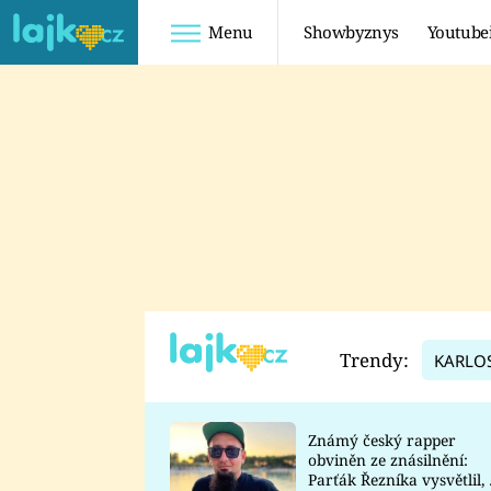
Menu
Showbyznys
Youtube
Youtuberky
Youtubeři
SHOPAHOLICADEL
FATTYPILLOW
ANNA ŠULC
FREESCOOT
SUGAR DENNY
ADAM KAJUMI
LADUŠKA
TADEÁŠ KUBĚNKA
DOMINIKA
DATEL
Trendy:
KARLO
MYSLIVCOVÁ
Známý český rapper
obviněn ze znásilnění:
Parťák Řezníka vysvětlil, 