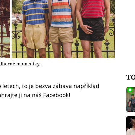
 Nádherné momentky...
TO
po letech, to je bezva zábava například
ahrajte ji na náš Facebook!