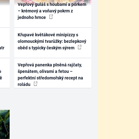
Vepřový guláš s houbami a pórkem
– krémový a voňavý pokrm z
jednoho hrnce
Křupavé květákové minipizzy s
olomouckými tvarůžky: bezlepkový
atr
oběd s typicky českým sýrem
Vepřová panenka plněná rajčaty,
o
špenátem, olivami a fetou –
ně
perfektní středomořský recept na
roládu