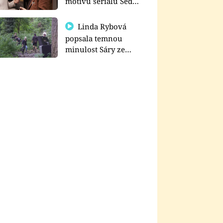
motivu seriálu Sedm
schodů k moci
Linda Rybová
popsala temnou
minulost Sáry ze
seriálu Zákony vlka