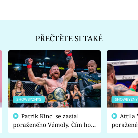
PŘEČTĚTE SI TAKÉ
SHOWBYZNYS
SHOWBYZNY
Patrik Kincl se zastal
Attila Végh podpořil
poraženého Vémoly. Čím ho
poražené
fanoušci naštvali?
chce radě