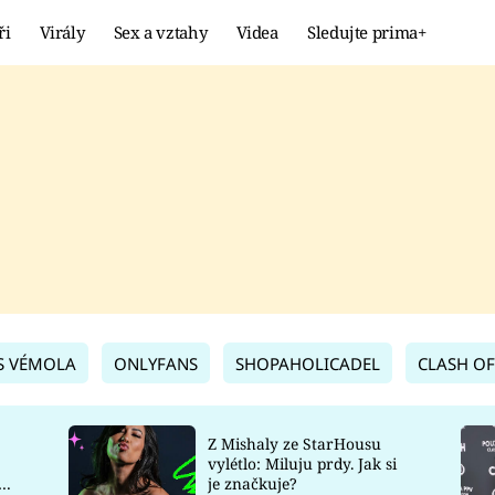
ři
Virály
Sex a vztahy
Videa
Sledujte prima+
Showbyznys
Extrém
VIRÁLY
KURIOZITY
VIDEA
KVÍZY
S VÉMOLA
ONLYFANS
SHOPAHOLICADEL
CLASH OF
Z Mishaly ze StarHousu
vylétlo: Miluju prdy. Jak si
co
je značkuje?