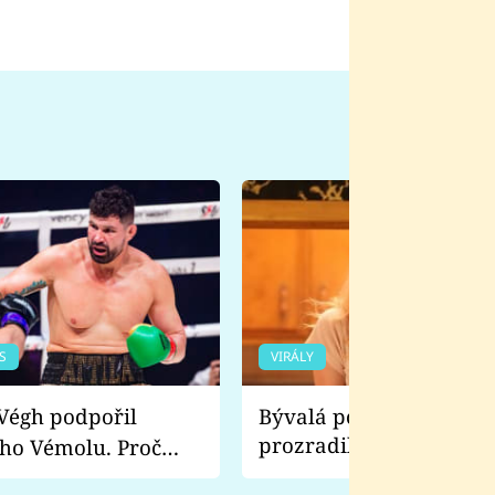
S
VIRÁLY
Bývalá pornoherečka
prozradila, co ji šokova
ho Vémolu. Proč
natáčení Euforie. Vážně
ji zápasit s ním než