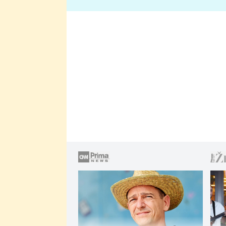
lže o své nevěře?