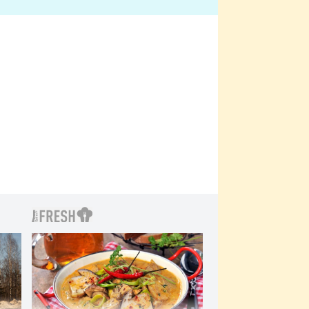
bylo drsnější než hanba
 Kinclem?
filmy?