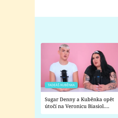
TADEÁŠ KUBĚNKA
Sugar Denny a Kuběnka opět
útočí na Veronicu Biasiol.
Proč je podle nich falešná a