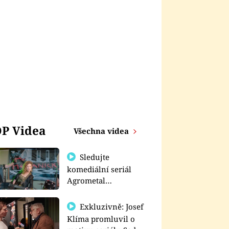
P Videa
Všechna videa
Sledujte
komediální seriál
Agrometal
exkluzivně na
prima+
Exkluzivně: Josef
Klíma promluvil o