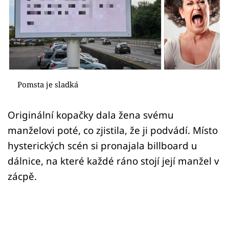
Sex a vztahy
Videa
Sledujte prima+
Přihlášení
Pomsta je sladká
Originální kopačky dala žena svému
Sledujte nás
manželovi poté, co zjistila, že ji podvádí. Místo
hysterických scén si pronajala billboard u
dálnice, na které každé ráno stojí její manžel v
zácpě.