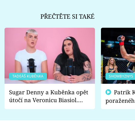
PŘEČTĚTE SI TAKÉ
TADEÁŠ KUBĚNKA
SHOWBYZNYS
Sugar Denny a Kuběnka opět
Patrik Kincl se zastal
útočí na Veronicu Biasiol.
poraženéh
Proč je podle nich falešná a
fanoušci n
lže o své nevěře?