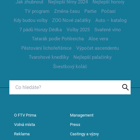
Jak zhubnout
Nejlepší filmy 2024
Nejlepší horory
TV program
Změna času
Partie
Počasí
Kdy budou volby
ZOO Nové začátky
Auto – katalog
7 pádů Honzy Dědka
Volby 2025
Svařené víno
Tatarák podle Pohlreicha
Aloe vera
Pěstování lichořeřišnice
Výpočet ascendentu
Tvarohové knedlíky
Nejlepší palačinky
Švestkový koláč
O FTV Prima
Management
Volná místa
Press
Reklama
Castingy a výzvy