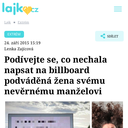
Lajk
■
Extrém
Trendy:
KARLOS VÉMOLA
ONLYFANS
EXTRÉM
SDÍLET
SHOPAHOLICADEL
CLASH OF THE STARS
24. září 2015 15:19
Lenka Zajícová
Podívejte se, co nechala
napsat na billboard
Témata
podváděná žena svému
Showbyznys
nevěrnému manželovi
Youtubeři
Virály