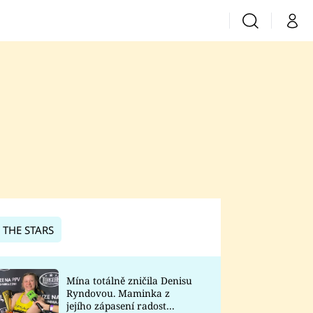
Vyhledávání
Můj 
Prima+
CNN Prima News
Prima Fresh
Prima Living
Prima Zoom
 THE STARS
Prima Lajk
Mína totálně zničila Denisu
Ryndovou. Maminka z
Sledujte nás
jejího zápasení radost