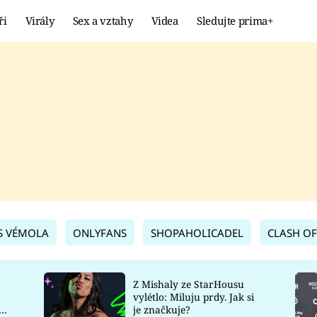
ři
Virály
Sex a vztahy
Videa
Sledujte prima+
Showbyznys
Extrém
VIRÁLY
KURIOZITY
VIDEA
KVÍZY
S VÉMOLA
ONLYFANS
SHOPAHOLICADEL
CLASH OF
Z Mishaly ze StarHousu
vylétlo: Miluju prdy. Jak si
co
je značkuje?