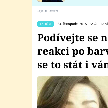
se v Plzni stalo
Lajk
■
Extrém
24. listopadu 2015 15:52
Lenk
EXTRÉM
Podívejte se 
reakci po bar
se to stát i vá