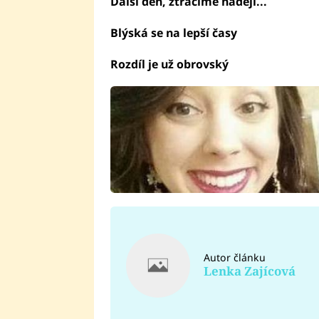
Další den, ztrácíme naději...
Blýská se na lepší časy
Rozdíl je už obrovský
Autor článku
Lenka Zajícová