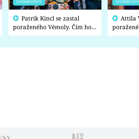
SHOWBYZNYS
SHOWBYZNY
Patrik Kincl se zastal
Attila Végh podpořil
poraženého Vémoly. Čím ho
poražené
fanoušci naštvali?
chce radě
s vítězem