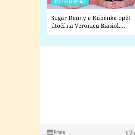
TADEÁŠ KUBĚNKA
Sugar Denny a Kuběnka opět
útočí na Veronicu Biasiol.
Proč je podle nich falešná a
lže o své nevěře?