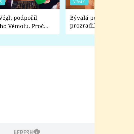
S
VIRÁLY
Bývalá pornoherečka
prozradila, co ji šokova
ho Vémolu. Proč
natáčení Euforie. Vážně
ji zápasit s ním než
bylo drsnější než hanba
 Kinclem?
filmy?