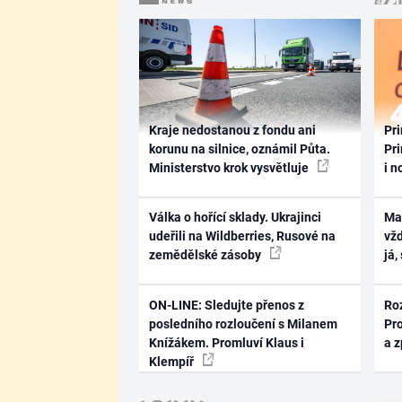
Kraje nedostanou z fondu ani
Pri
korunu na silnice, oznámil Půta.
Pri
Ministerstvo krok vysvětluje
i n
Válka o hořící sklady. Ukrajinci
Ma
udeřili na Wildberries, Rusové na
vž
zemědělské zásoby
já,
ON-LINE: Sledujte přenos z
Ro
posledního rozloučení s Milanem
Pr
Knížákem. Promluví Klaus i
a 
Klempíř