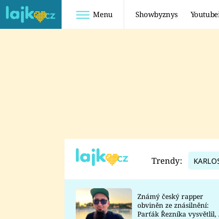
Menu
Showbyznys
Youtube
Youtuberky
Youtubeři
SHOPAHOLICADEL
FATTYPILLOW
ANNA ŠULC
FREESCOOT
SUGAR DENNY
ADAM KAJUMI
LADUŠKA
TADEÁŠ KUBĚNKA
DOMINIKA
DATEL
Trendy:
KARLO
MYSLIVCOVÁ
Známý český rapper
obviněn ze znásilnění:
Parťák Řezníka vysvětlil, 