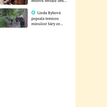
motivu seriálu Sedm
schodů k moci
Linda Rybová
popsala temnou
minulost Sáry ze
seriálu Zákony vlka