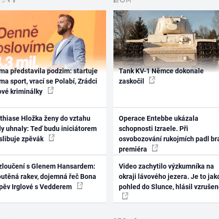
ma představila podzim: startuje
Tank KV-1 Němce dokonale
ma sport, vrací se Polabí, Zrádci
zaskočil
ové kriminálky
thiase Hložka ženy do vztahu
Operace Entebbe ukázala
dy uhnaly: Teď budu iniciátorem
schopnosti Izraele. Při
 slibuje zpěvák
osvobozování rukojmích padl br
premiéra
zloučení s Glenem Hansardem:
Video zachytilo výzkumníka na
outěná rakev, dojemná řeč Bona
okraji lávového jezera. Je to jak
zpěv Irglové s Vedderem
pohled do Slunce, hlásil vzruše