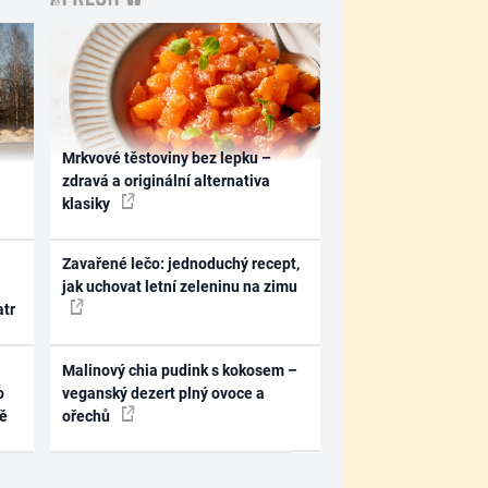
Mrkvové těstoviny bez lepku –
zdravá a originální alternativa
klasiky
Zavařené lečo: jednoduchý recept,
jak uchovat letní zeleninu na zimu
atr
Malinový chia pudink s kokosem –
o
veganský dezert plný ovoce a
ně
ořechů