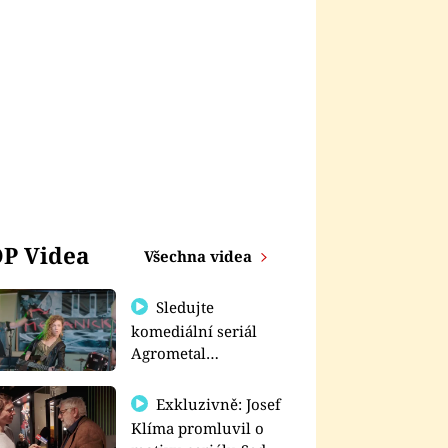
P Videa
Všechna videa
Sledujte
komediální seriál
Agrometal
exkluzivně na
prima+
Exkluzivně: Josef
Klíma promluvil o