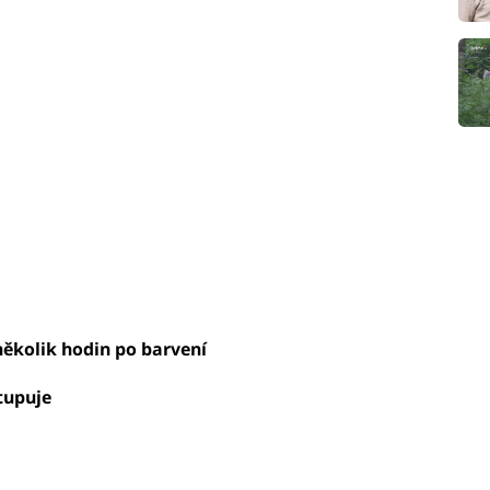
 několik hodin po barvení
tupuje