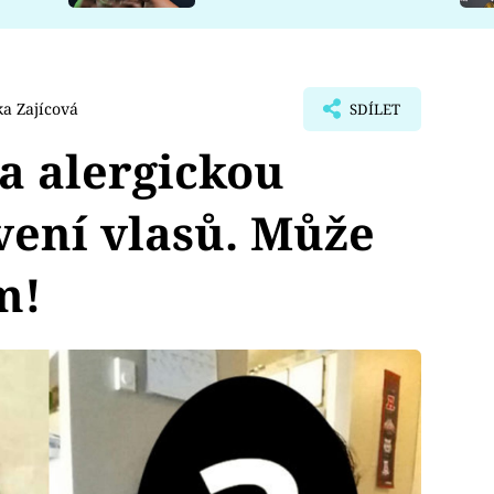
a Zajícová
SDÍLET
na alergickou
vení vlasů. Může
m!