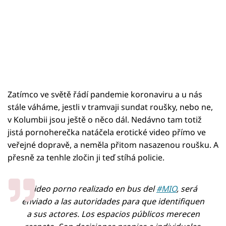
Zatímco ve světě řádí pandemie koronaviru a u nás
stále váháme, jestli v tramvaji sundat roušky, nebo ne,
v Kolumbii jsou ještě o něco dál. Nedávno tam totiž
jistá pornoherečka natáčela erotické video přímo ve
veřejné dopravě, a neměla přitom nasazenou roušku. A
přesně za tenhle zločin ji teď stíhá policie.
Video porno realizado en bus del
#MIO
, será
enviado a las autoridades para que identifiquen
a sus actores. Los espacios públicos merecen