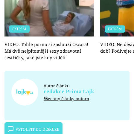
EXTRÉM
EXTRÉM
VIDEO: Tohle porno si zaslouží Oscara!
VIDEO: Nejděsi
Má dvě nejpitomější sexy zdravotní
dob? Podívejte 
sestřičky, jaké jste kdy viděli
Autor článku
redakce Prima Lajk
Všechny články autora
VSTOUPIT DO DISKUZE