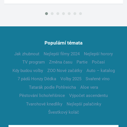
Populární témata
Jak zhubnout
Nejlepší filmy 2024
Nejlepší horory
TV program
Změna času
Partie
Počasí
Kdy budou volby
ZOO Nové začátky
Auto – katalog
7 pádů Honzy Dědka
Volby 2025
Svařené víno
Tatarák podle Pohlreicha
Aloe vera
Pěstování lichořeřišnice
Výpočet ascendentu
Tvarohové knedlíky
Nejlepší palačinky
Švestkový koláč