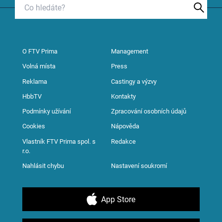
O FTV Prima
Management
Volná místa
Press
Reklama
Castingy a výzvy
HbbTV
Kontakty
Podmínky užívání
Zpracování osobních údajů
Cookies
Nápověda
Vlastník FTV Prima spol. s
Redakce
r.o.
Nahlásit chybu
Nastavení soukromí
App Store