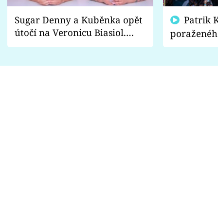
Sugar Denny a Kuběnka opět
Patrik Kincl se zastal
útočí na Veronicu Biasiol.
poraženéh
Proč je podle nich falešná a
fanoušci n
lže o své nevěře?