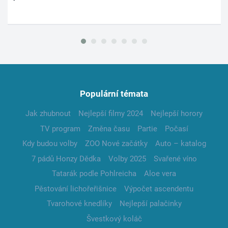
Populární témata
Jak zhubnout
Nejlepší filmy 2024
Nejlepší horory
TV program
Změna času
Partie
Počasí
Kdy budou volby
ZOO Nové začátky
Auto – katalog
7 pádů Honzy Dědka
Volby 2025
Svařené víno
Tatarák podle Pohlreicha
Aloe vera
Pěstování lichořeřišnice
Výpočet ascendentu
Tvarohové knedlíky
Nejlepší palačinky
Švestkový koláč