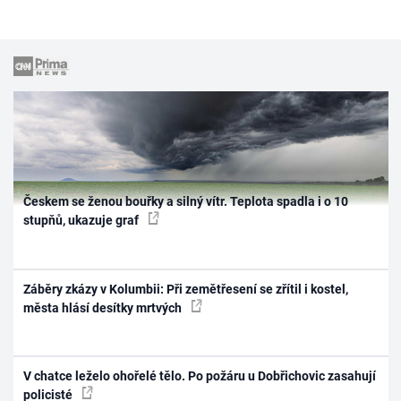
Českem se ženou bouřky a silný vítr. Teplota spadla i o 10
stupňů, ukazuje graf
Záběry zkázy v Kolumbii: Při zemětřesení se zřítil i kostel,
města hlásí desítky mrtvých
V chatce leželo ohořelé tělo. Po požáru u Dobřichovic zasahují
policisté