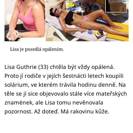
Sex a vztahy
Videa
Sledujte prima+
Přihlášení
Lisa je posedlá opálením.
Lisa Guthrie (33) chtěla být vždy opálená.
Sledujte nás
Proto jí rodiče v jejích šestnácti letech koupili
solárium, ve kterém trávila hodinu denně. Na
těle se jí sice objevovalo stále více mateřských
znamének, ale Lisa tomu nevěnovala
pozornost. Až doteď. Má rakovinu kůže.