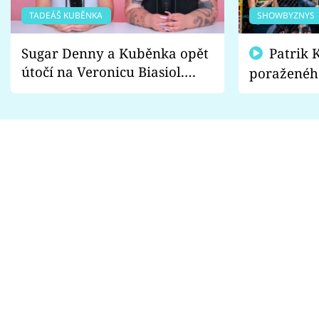
TADEÁŠ KUBĚNKA
SHOWBYZNYS
Sugar Denny a Kuběnka opět
Patrik Kincl se zastal
útočí na Veronicu Biasiol.
poraženéh
Proč je podle nich falešná a
fanoušci n
lže o své nevěře?