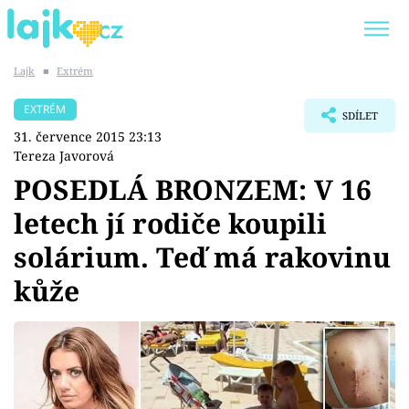
Lajk
■
Extrém
Trendy:
KARLOS VÉMOLA
ONLYFANS
EXTRÉM
SDÍLET
SHOPAHOLICADEL
CLASH OF THE STARS
31. července 2015 23:13
Tereza Javorová
POSEDLÁ BRONZEM: V 16
letech jí rodiče koupili
Témata
solárium. Teď má rakovinu
Showbyznys
kůže
Youtubeři
Virály