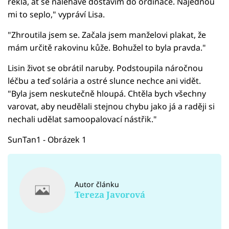
řekla, ať se naléhavě dostavím do ordinace. Najednou
mi to seplo," vypráví Lisa.
"Zhroutila jsem se. Začala jsem manželovi plakat, že
mám určitě rakovinu kůže. Bohužel to byla pravda."
Lisin život se obrátil naruby. Podstoupila náročnou
léčbu a teď solária a ostré slunce nechce ani vidět.
"Byla jsem neskutečně hloupá. Chtěla bych všechny
varovat, aby neudělali stejnou chybu jako já a raději si
nechali udělat samoopalovací nástřik."
SunTan1 - Obrázek 1
Autor článku
Tereza Javorová