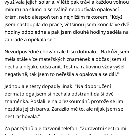
využívala jejich solária. V létě pak trávila každou volnou
minutu na slunci a schválně nepoužívala opalovací
krém, nebo alespoň ten s nejnižším faktorem. "Když
jsem nastoupila do práce, většinou jsem končila ve dvě
hodiny odpoledne a pak jsem dlouhé hodiny seděla na
zahradě a opékala se."
Nezodpovědné chování ale Lisu dohnalo. "Na kůži jsem
měla stále více mateřských znamének a občas jsem si
nechala nějaké odstranit. Test na rakovinu vždy vyšel
negativně, tak jsem to neřešila a opalovala se dál."
Jednou ale testy dopadly jinak. "Na doporučení
dermatologa jsem si nechala odstranit další dvě
znaménka. Poslali je na přezkoumání, protože se jim
nezdála jejich barva. Zarazilo mě to, ale nijak jsem se
nestrachovala."
Za pár týdnů ale zazvonil telefon. "Zdravotní sestra mi