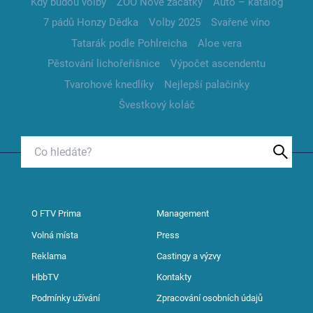
Kdy budou volby
ZOO Nové začátky
Auto – katalog
7 pádů Honzy Dědka
Volby 2025
Svařené víno
Tatarák podle Pohlreicha
Aloe vera
Pěstování lichořeřišnice
Výpočet ascendentu
Tvarohové knedlíky
Nejlepší palačinky
Švestkový koláč
O FTV Prima
Management
Volná místa
Press
Reklama
Castingy a výzvy
HbbTV
Kontakty
Podmínky užívání
Zpracování osobních údajů