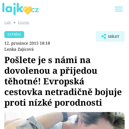
Lajk
■
Extrém
Trendy:
KARLOS VÉMOLA
ONLYFANS
EXTRÉM
SDÍLET
SHOPAHOLICADEL
CLASH OF THE STARS
12. prosince 2015 18:18
Lenka Zajícová
Pošlete je s námi na
dovolenou a přijedou
Témata
těhotné! Evropská
Showbyznys
cestovka netradičně bojuje
proti nízké porodnosti
Youtubeři
Virály