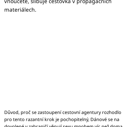
vnoučete, slibuje cestovka v propagačních
materiálech.
Důvod, proč se zastoupení cestovní agentury rozhodlo
pro tento razantní krok je pochopitelný, Dánové se na
dovolené v zahraničí věnují sexu mnohem víc než doma