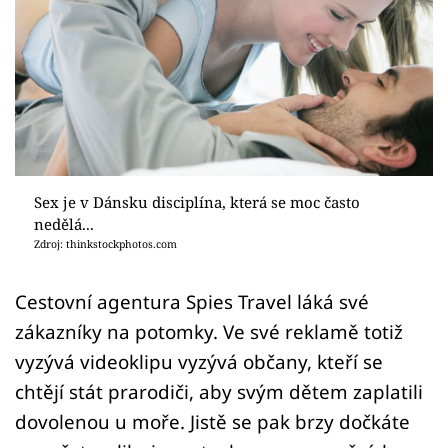
Sex a vztahy
Videa
Sledujte prima+
Přihlášení
Sex je v Dánsku disciplína, která se moc často
nedělá...
Sledujte nás
Zdroj: thinkstockphotos.com
Cestovní agentura Spies Travel láká své
zákazníky na potomky. Ve své reklamě totiž
vyzývá videoklipu vyzývá občany, kteří se
chtějí stát prarodiči, aby svým dětem zaplatili
dovolenou u moře. Jistě se pak brzy dočkáte