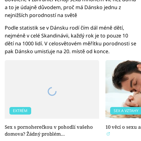
a to je údajně důvodem, proč má Dánsko jednu z
nejnižších porodností na světě
Podle statistik se v Dánsku rodí čím dál méně dětí,
nejméně v celé Skandinávii, každý rok je to pouze 10
dětí na 1000 lidí. V celosvětovém měřítku porodnosti se
pak Dánsko umisťuje na 20. místě od konce.
EXTRÉM
SEX A VZTAHY
Sex s pornoherečkou v pohodlí vašeho
10 věcí o sexu a
domova? Žádný problém…