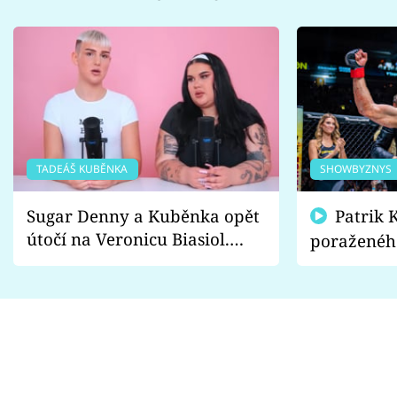
TADEÁŠ KUBĚNKA
SHOWBYZNYS
Sugar Denny a Kuběnka opět
Patrik Kincl se zastal
útočí na Veronicu Biasiol.
poraženéh
Proč je podle nich falešná a
fanoušci n
lže o své nevěře?