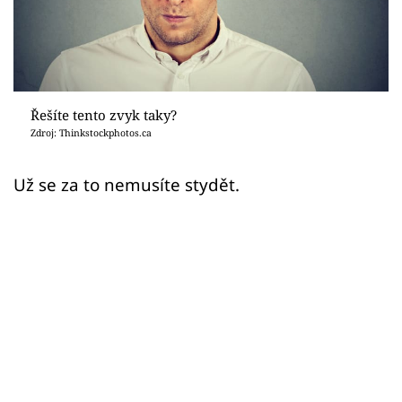
Sex a vztahy
Videa
Sledujte prima+
Řešíte tento zvyk taky?
Zdroj: Thinkstockphotos.ca
Přihlášení
Už se za to nemusíte stydět.
Sledujte nás