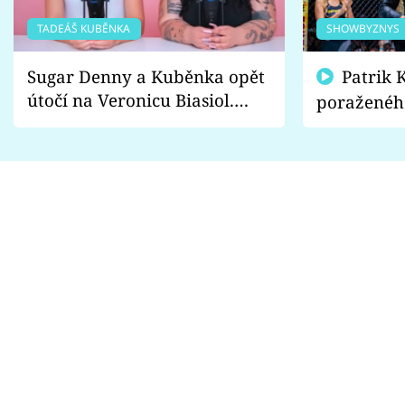
TADEÁŠ KUBĚNKA
SHOWBYZNYS
Sugar Denny a Kuběnka opět
Patrik Kincl se zastal
útočí na Veronicu Biasiol.
poraženéh
Proč je podle nich falešná a
fanoušci n
lže o své nevěře?