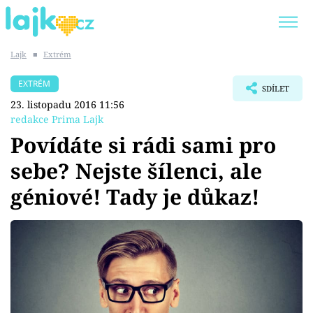
Lajk
■
Extrém
Trendy:
KARLOS VÉMOLA
ONLYFANS
EXTRÉM
SDÍLET
SHOPAHOLICADEL
CLASH OF THE STARS
23. listopadu 2016 11:56
redakce Prima Lajk
Povídáte si rádi sami pro
sebe? Nejste šílenci, ale
Témata
géniové! Tady je důkaz!
Showbyznys
Youtubeři
Virály