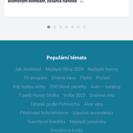
atomovým bombám, zasáhla náhoda
Populární témata
Jak zhubnout
Nejlepší filmy 2024
Nejlepší horory
TV program
Změna času
Partie
Počasí
Kdy budou volby
ZOO Nové začátky
Auto – katalog
7 pádů Honzy Dědka
Volby 2025
Svařené víno
Tatarák podle Pohlreicha
Aloe vera
Pěstování lichořeřišnice
Výpočet ascendentu
Tvarohové knedlíky
Nejlepší palačinky
Švestkový koláč