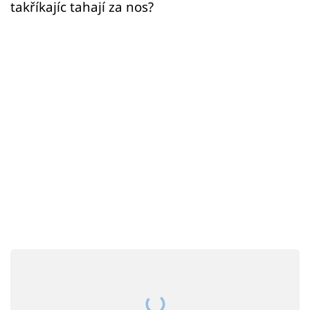
Sex a vztahy
takříkajíc tahají za nos?
Videa
Sledujte prima+
Přihlášení
Sledujte nás