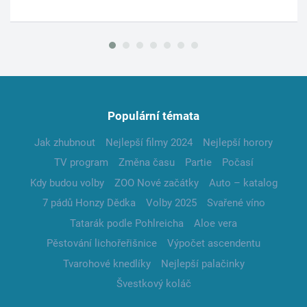
Populární témata
Jak zhubnout
Nejlepší filmy 2024
Nejlepší horory
TV program
Změna času
Partie
Počasí
Kdy budou volby
ZOO Nové začátky
Auto – katalog
7 pádů Honzy Dědka
Volby 2025
Svařené víno
Tatarák podle Pohlreicha
Aloe vera
Pěstování lichořeřišnice
Výpočet ascendentu
Tvarohové knedlíky
Nejlepší palačinky
Švestkový koláč