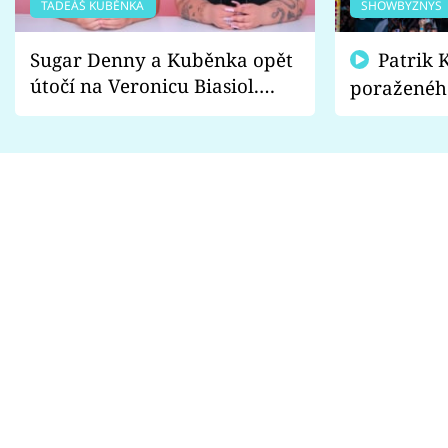
TADEÁŠ KUBĚNKA
SHOWBYZNYS
Sugar Denny a Kuběnka opět
Patrik Kincl se zastal
útočí na Veronicu Biasiol.
poraženéh
Proč je podle nich falešná a
fanoušci n
lže o své nevěře?