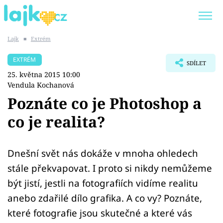
Lajk
■
Extrém
Trendy:
KARLOS VÉMOLA
ONLYFANS
EXTRÉM
SDÍLET
SHOPAHOLICADEL
CLASH OF THE STARS
25. května 2015 10:00
Vendula Kochanová
Poznáte co je Photoshop a
co je realita?
Témata
Showbyznys
Dnešní svět nás dokáže v mnoha ohledech
stále překvapovat. I proto si nikdy nemůžeme
Youtubeři
být jistí, jestli na fotografiích vidíme realitu
anebo zdařilé dílo grafika. A co vy? Poznáte,
Virály
které fotografie jsou skutečné a které vás