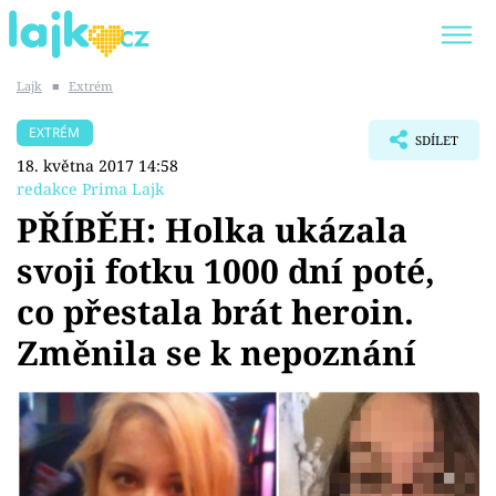
Lajk
■
Extrém
Trendy:
KARLOS VÉMOLA
ONLYFANS
EXTRÉM
SDÍLET
SHOPAHOLICADEL
CLASH OF THE STARS
18. května 2017 14:58
redakce Prima Lajk
PŘÍBĚH: Holka ukázala
svoji fotku 1000 dní poté,
Témata
co přestala brát heroin.
Showbyznys
Změnila se k nepoznání
Youtubeři
Virály