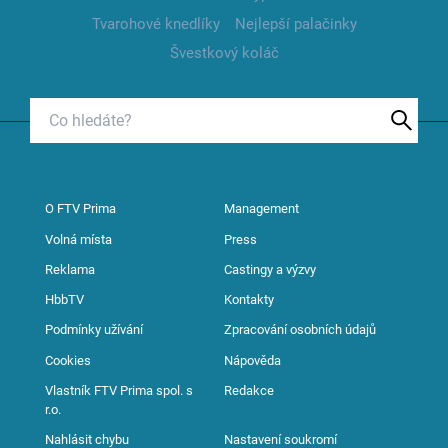
Tvarohové knedlíky
Nejlepší palačinky
Švestkový koláč
O FTV Prima
Management
Volná místa
Press
Reklama
Castingy a výzvy
HbbTV
Kontakty
Podmínky užívání
Zpracování osobních údajů
Cookies
Nápověda
Vlastník FTV Prima spol. s
Redakce
r.o.
Nahlásit chybu
Nastavení soukromí