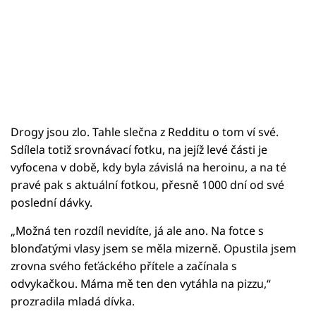
Drogy jsou zlo. Tahle slečna z Redditu o tom ví své.
Sdílela totiž srovnávací fotku, na jejíž levé části je
vyfocena v době, kdy byla závislá na heroinu, a na té
pravé pak s aktuální fotkou, přesně 1000 dní od své
poslední dávky.
„Možná ten rozdíl nevidíte, já ale ano. Na fotce s
blonďatými vlasy jsem se měla mizerně. Opustila jsem
zrovna svého feťáckého přítele a začínala s
odvykačkou. Máma mě ten den vytáhla na pizzu,“
prozradila mladá dívka.