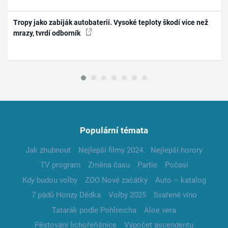
Tropy jako zabiják autobaterií. Vysoké teploty škodí více než
mrazy, tvrdí odborník
Populární témata
Jak zhubnout
Nejlepší filmy 2024
Nejlepší horory
TV program
Změna času
Partie
Počasí
Kdy budou volby
ZOO Nové začátky
Auto – katalog
7 pádů Honzy Dědka
Volby 2025
Svařené víno
Tatarák podle Pohlreicha
Aloe vera
Pěstování lichořeřišnice
Výpočet ascendentu