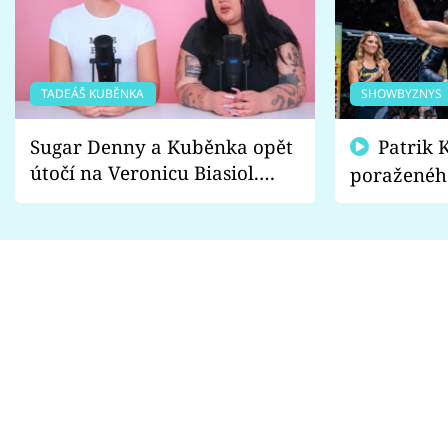
TADEÁŠ KUBĚNKA
SHOWBYZNYS
Sugar Denny a Kuběnka opět
Patrik Kincl se zastal
útočí na Veronicu Biasiol.
poraženéh
Proč je podle nich falešná a
fanoušci n
lže o své nevěře?