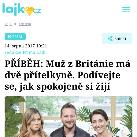
Lajk
■
Extrém
Trendy:
KARLOS VÉMOLA
ONLYFANS
EXTRÉM
SDÍLET
SHOPAHOLICADEL
CLASH OF THE STARS
14. srpna 2017 10:21
redakce Prima Lajk
PŘÍBĚH: Muž z Británie má
dvě přítelkyně. Podívejte
Témata
se, jak spokojeně si žijí
Showbyznys
Youtubeři
Virály