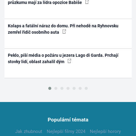
průzkumu mají za lídra opozice Babiše
Kolaps a fatální náraz do domu. Při nehodě na Ryhnovsku
zemřel řidič osobního auta
Peklo, píší média o požáru u jezera Lago di Garda. Prchají
stovky lidí, oblast zahalil dým
Populární témata
Jak zhubnout
Nejlepší filmy 2024
Nejlepší horory