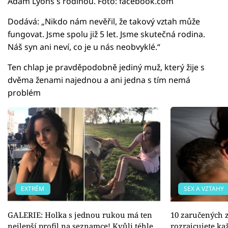
Adam Lyons s rodinou. Foto: facebook.com
Dodává: „Nikdo nám nevěřil, že takový vztah může
fungovat. Jsme spolu již 5 let. Jsme skutečná rodina.
Náš syn ani neví, co je u nás neobvyklé.“
Ten chlap je pravděpodobně jediný muž, který žije s
dvěma ženami najednou a ani jedna s tím nemá
problém
EXTRÉM
SEX A VZTAHY
GALERIE: Holka s jednou rukou má ten
10 zaručených 
nejlepší profil na seznamce! Kvůli téhle
rozrajcujete k