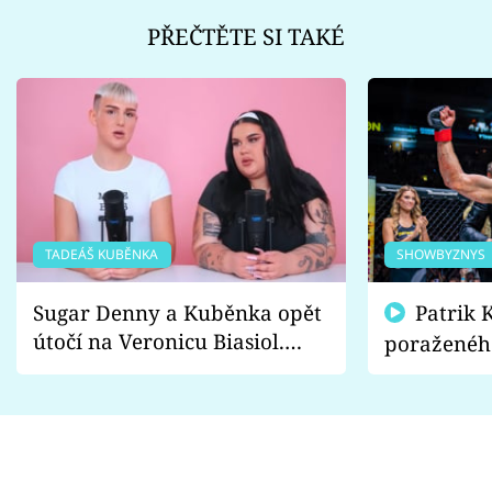
PŘEČTĚTE SI TAKÉ
TADEÁŠ KUBĚNKA
SHOWBYZNYS
Sugar Denny a Kuběnka opět
Patrik Kincl se zastal
útočí na Veronicu Biasiol.
poraženéh
Proč je podle nich falešná a
fanoušci n
lže o své nevěře?