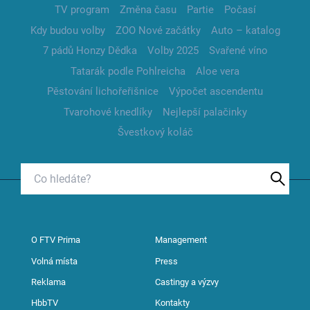
TV program
Změna času
Partie
Počasí
Kdy budou volby
ZOO Nové začátky
Auto – katalog
7 pádů Honzy Dědka
Volby 2025
Svařené víno
Tatarák podle Pohlreicha
Aloe vera
Pěstování lichořeřišnice
Výpočet ascendentu
Tvarohové knedlíky
Nejlepší palačinky
Švestkový koláč
O FTV Prima
Management
Volná místa
Press
Reklama
Castingy a výzvy
HbbTV
Kontakty