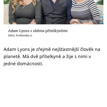
Sex a vztahy
Videa
Sledujte prima+
Adam Lyons s oběma přítelkyněmi
Zdroj: Profimedia.cz
Přihlášení
Adam Lyons je zřejmě nejšťastnější člověk na
planetě. Má dvě přítelkyně a žije s nimi v
Sledujte nás
jedné domácnosti.