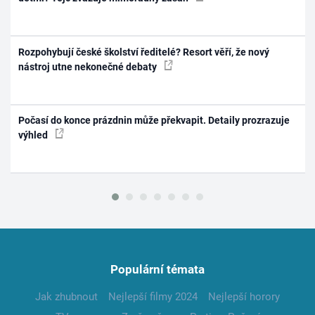
Rozpohybují české školství ředitelé? Resort věří, že nový
nástroj utne nekonečné debaty
Počasí do konce prázdnin může překvapit. Detaily prozrazuje
výhled
Populární témata
Jak zhubnout
Nejlepší filmy 2024
Nejlepší horory