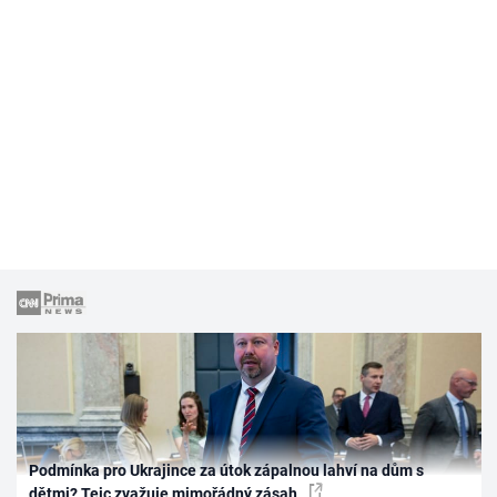
Podmínka pro Ukrajince za útok zápalnou lahví na dům s
dětmi? Tejc zvažuje mimořádný zásah