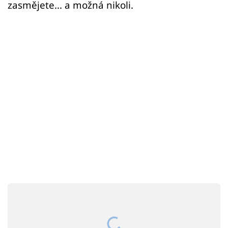
Sex a vztahy
zasmějete... a možná nikoli.
Videa
Sledujte prima+
Přihlášení
Sledujte nás