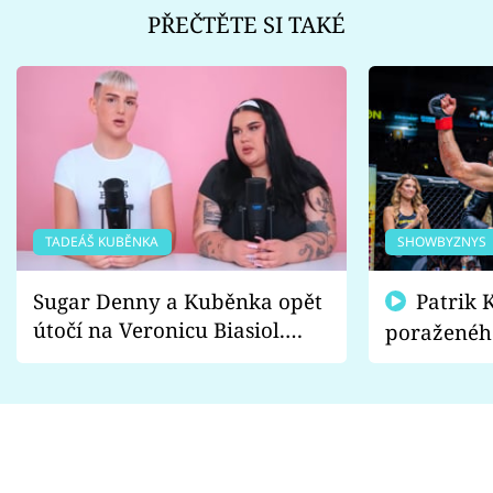
PŘEČTĚTE SI TAKÉ
TADEÁŠ KUBĚNKA
SHOWBYZNYS
Sugar Denny a Kuběnka opět
Patrik Kincl se zastal
útočí na Veronicu Biasiol.
poraženéh
Proč je podle nich falešná a
fanoušci n
lže o své nevěře?