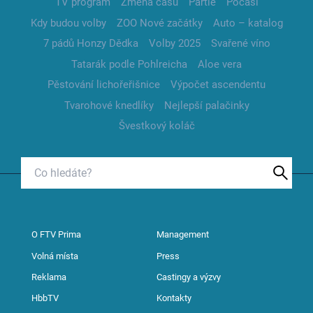
TV program
Změna času
Partie
Počasí
Kdy budou volby
ZOO Nové začátky
Auto – katalog
7 pádů Honzy Dědka
Volby 2025
Svařené víno
Tatarák podle Pohlreicha
Aloe vera
Pěstování lichořeřišnice
Výpočet ascendentu
Tvarohové knedlíky
Nejlepší palačinky
Švestkový koláč
O FTV Prima
Management
Volná místa
Press
Reklama
Castingy a výzvy
HbbTV
Kontakty