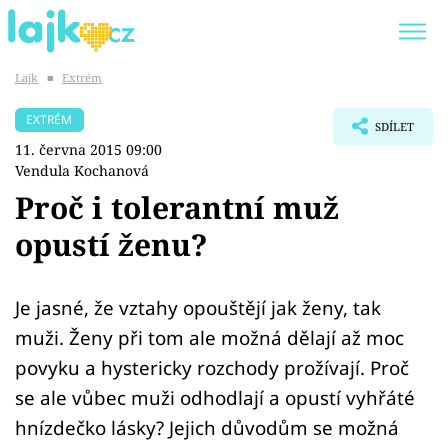
Lajk
■
Extrém
Trendy:
KARLOS VÉMOLA
ONLYFANS
EXTRÉM
SDÍLET
SHOPAHOLICADEL
CLASH OF THE STARS
11. června 2015 09:00
Vendula Kochanová
Proč i tolerantní muž
opustí ženu?
Témata
Showbyznys
Je jasné, že vztahy opouštějí jak ženy, tak
muži. Ženy při tom ale možná dělají až moc
Youtubeři
povyku a hystericky rozchody prožívají. Proč
se ale vůbec muži odhodlají a opustí vyhřáté
Virály
hnízdečko lásky? Jejich důvodům se možná