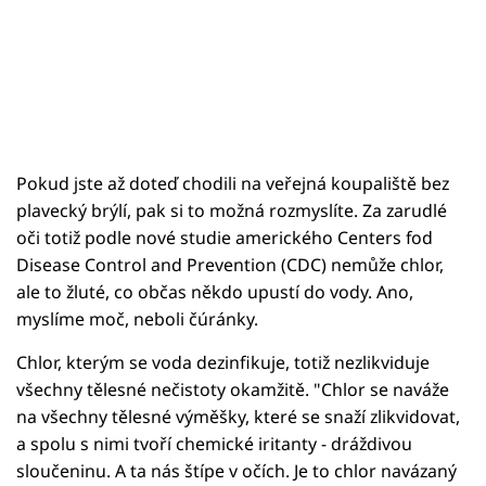
Pokud jste až doteď chodili na veřejná koupaliště bez
plavecký brýlí, pak si to možná rozmyslíte. Za zarudlé
oči totiž podle nové studie amerického Centers fod
Disease Control and Prevention (CDC) nemůže chlor,
ale to žluté, co občas někdo upustí do vody. Ano,
myslíme moč, neboli čúránky.
Chlor, kterým se voda dezinfikuje, totiž nezlikviduje
všechny tělesné nečistoty okamžitě. "Chlor se naváže
na všechny tělesné výměšky, které se snaží zlikvidovat,
a spolu s nimi tvoří chemické iritanty - dráždivou
sloučeninu. A ta nás štípe v očích. Je to chlor navázaný