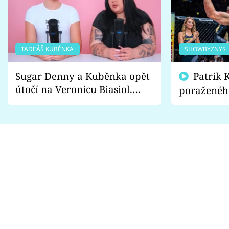
TADEÁŠ KUBĚNKA
SHOWBYZNYS
Sugar Denny a Kuběnka opět
Patrik Kincl se zastal
útočí na Veronicu Biasiol.
poraženéh
Proč je podle nich falešná a
fanoušci n
lže o své nevěře?