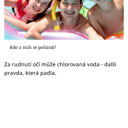
Sex a vztahy
Videa
Sledujte prima+
Přihlášení
Kdo z nich se počúral?
Za rudnutí očí může chlorovaná voda - další
Sledujte nás
pravda, která padla.