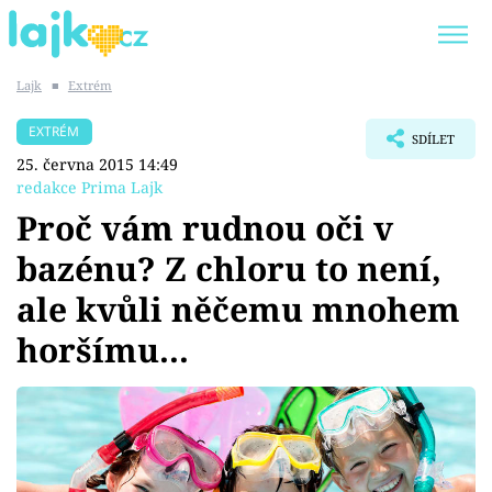
Lajk
■
Extrém
Trendy:
KARLOS VÉMOLA
ONLYFANS
EXTRÉM
SDÍLET
SHOPAHOLICADEL
CLASH OF THE STARS
25. června 2015 14:49
redakce Prima Lajk
Proč vám rudnou oči v
bazénu? Z chloru to není,
Témata
ale kvůli něčemu mnohem
Showbyznys
horšímu...
Youtubeři
Virály