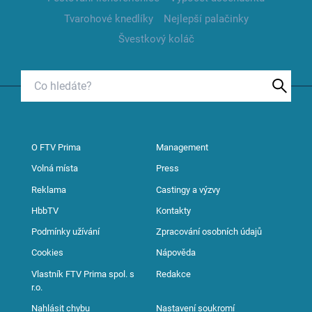
Tvarohové knedlíky
Nejlepší palačinky
Švestkový koláč
O FTV Prima
Management
Volná místa
Press
Reklama
Castingy a výzvy
HbbTV
Kontakty
Podmínky užívání
Zpracování osobních údajů
Cookies
Nápověda
Vlastník FTV Prima spol. s
Redakce
r.o.
Nahlásit chybu
Nastavení soukromí