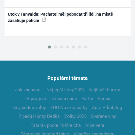
Útok v Tanvaldu: Pachatel měl pobodat tři lidi, na místě
zasahuje policie
Populární témata
Jak zhubnout
Nejlepší filmy 2024
Nejlepší horory
TV program
Změna času
Partie
Počasí
Kdy budou volby
ZOO Nové začátky
Auto – katalog
7 pádů Honzy Dědka
Volby 2025
Svařené víno
Tatarák podle Pohlreicha
Aloe vera
Pěstování lichořeřišnice
Výpočet ascendentu