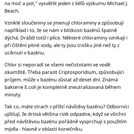
na moč a pot," vysvětlit jeden z šéfů výzkumu Michael J.
Beach.
Vzniklé sloučeniny se jmenují chloraminy a způsobují
například i to, že se nám v blízkosti bazénů špatně
dýchá. Dráždí totiž i plíce. Některé chloraminy vznikají i
při čištění pitné vody, ale ty jsou trošku jiné než ty z
ucíknutí v bazénu.
Chlor si neporadí se všemi nečistotami ve vodě
okamžitě. Třeba parazit Criptosporidium, způsobující
průjem, může v bazénu zůstat až deset dní. Známá
bakterie E.coli je kompletně zneutralizovaná během
minuty.
Tak co, máte strach z příští návštěvy bazénu? Odborníci
ujišťují, že drtivá většina rizik odpadne, když se všichni
před návštěvou bazénu pořádně vysprchují s použitím
mýdla - hlavně v oblasti konečníku.