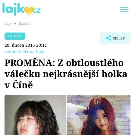
Lajk
■
Extrém
Trendy:
KARLOS VÉMOLA
ONLYFANS
EXTRÉM
SDÍLET
SHOPAHOLICADEL
CLASH OF THE STARS
20. února 2015 20:11
redakce Prima Lajk
PROMĚNA: Z obtloustlého
válečku nejkrásnější holka
Témata
v Číně
Showbyznys
Youtubeři
Virály