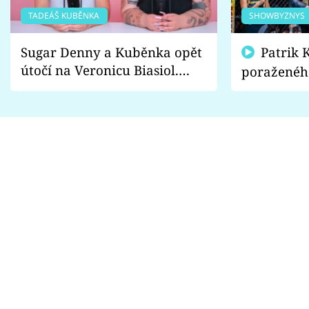
TADEÁŠ KUBĚNKA
SHOWBYZNYS
Sugar Denny a Kuběnka opět
Patrik Kincl se zastal
útočí na Veronicu Biasiol.
poraženéh
Proč je podle nich falešná a
fanoušci n
lže o své nevěře?