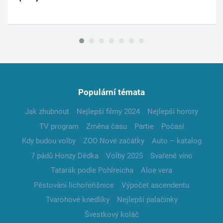
Populární témata
Jak zhubnout
Nejlepší filmy 2024
Nejlepší horory
TV program
Změna času
Partie
Počasí
Kdy budou volby
ZOO Nové začátky
Auto – katalog
7 pádů Honzy Dědka
Volby 2025
Svařené víno
Tatarák podle Pohlreicha
Aloe vera
Pěstování lichořeřišnice
Výpočet ascendentu
Tvarohové knedlíky
Nejlepší palačinky
Švestkový koláč