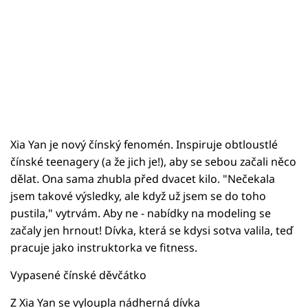
Xia Yan je nový čínský fenomén. Inspiruje obtloustlé
čínské teenagery (a že jich je!), aby se sebou začali něco
dělat. Ona sama zhubla před dvacet kilo. "Nečekala
jsem takové výsledky, ale když už jsem se do toho
pustila," vytrvám. Aby ne - nabídky na modeling se
začaly jen hrnout! Dívka, která se kdysi sotva valila, teď
pracuje jako instruktorka ve fitness.
Vypasené čínské děvčátko
Z Xia Yan se vyloupla nádherná dívka