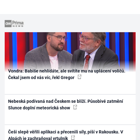
Vondra: Babiše nehlídáte, ale svítíte mu na uplácení voličů.
Čekal jsem od vás víc, řekl Gregor
Nebeská podívaná nad Českem se blíží. Působivé zatmění
Slunce doplní meteorická show
Češi slepě věřili aplikaci a přecenili síly, píší v Rakousku. V
Alpách je zachraňoval vrtulník