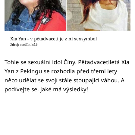
Sex a vztahy
Videa
Sledujte prima+
Xia Yan - v pětadvaceti je z ní sexsymbol
Zdroj: sociální sítě
Přihlášení
Tohle se sexuální idol Číny. Pětadvacetiletá Xia
Yan z Pekingu se rozhodla před třemi lety
Sledujte nás
něco udělat se svojí stále stoupající váhou. A
podívejte se, jaké má výsledky!