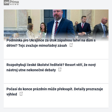
Podmínka pro Ukrajince za útok zápalnou lahví na dům s
dětmi? Tejc zvažuje mimořádný zásah
Rozpohybují české školství ředitelé? Resort věří, že nový
nástroj utne nekonečné debaty
Počasí do konce prázdnin může překvapit. Detaily prozrazuje
výhled