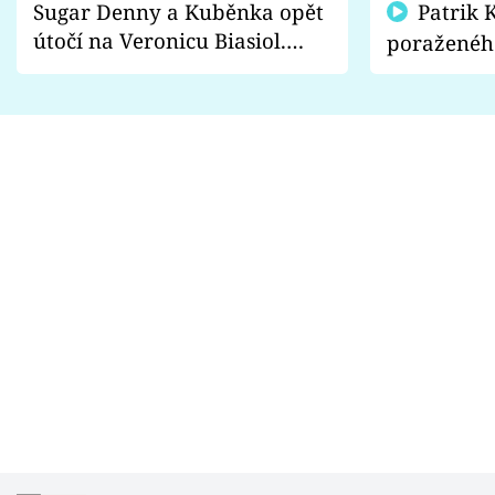
Sugar Denny a Kuběnka opět
Patrik Kincl se zastal
útočí na Veronicu Biasiol.
poraženéh
Proč je podle nich falešná a
fanoušci n
lže o své nevěře?