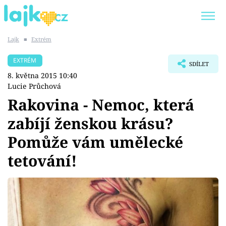
Lajk
■
Extrém
Trendy:
KARLOS VÉMOLA
ONLYFANS
EXTRÉM
SDÍLET
SHOPAHOLICADEL
CLASH OF THE STARS
8. května 2015 10:40
Lucie Průchová
Rakovina - Nemoc, která
zabíjí ženskou krásu?
Témata
Pomůže vám umělecké
Showbyznys
tetování!
Youtubeři
Virály