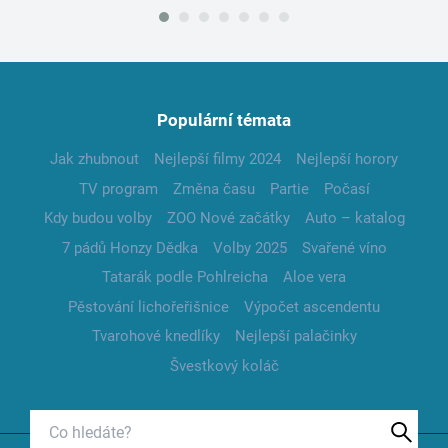
Populární témata
Jak zhubnout
Nejlepší filmy 2024
Nejlepší horory
TV program
Změna času
Partie
Počasí
Kdy budou volby
ZOO Nové začátky
Auto – katalog
7 pádů Honzy Dědka
Volby 2025
Svařené víno
Tatarák podle Pohlreicha
Aloe vera
Pěstování lichořeřišnice
Výpočet ascendentu
Tvarohové knedlíky
Nejlepší palačinky
Švestkový koláč