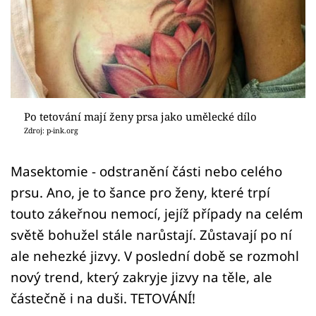
Sex a vztahy
Videa
Sledujte prima+
Přihlášení
Po tetování mají ženy prsa jako umělecké dílo
Zdroj: p-ink.org
Sledujte nás
Masektomie - odstranění části nebo celého
prsu. Ano, je to šance pro ženy, které trpí
touto zákeřnou nemocí, jejíž případy na celém
světě bohužel stále narůstají. Zůstavají po ní
ale nehezké jizvy. V poslední době se rozmohl
nový trend, který zakryje jizvy na těle, ale
částečně i na duši. TETOVÁNÍ!