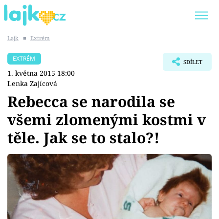
Lajk
■
Extrém
Trendy:
KARLOS VÉMOLA
ONLYFANS
EXTRÉM
SDÍLET
SHOPAHOLICADEL
CLASH OF THE STARS
1. května 2015 18:00
Lenka Zajícová
Rebecca se narodila se
všemi zlomenými kostmi v
Témata
těle. Jak se to stalo?!
Showbyznys
Youtubeři
Virály