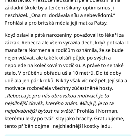
nezastavilo. Přestože neustále trpěla bolestmi a na
základní škole byla terčem šikany, optimismus ji
nescházel. „Ona mi dodávala sílu a sebevědomí.“
Prohlásila pro britská média její matka Patsy.
Když oslavila páté narozeniny, považovali to lékaři za
zázrak. Rebecca ale všem vyrazila dech, když potkala IT
manažera Normena a rodičům oznámila, že se bude
nejen vdávat, ale také k oltáři půjde po svých a
nepojede na kolečkovém vozíčku. A právě to se také
stalo. V průběhu obřadu ušla 10 metrů. Do té doby
udělala jen pár kroků. Nikdy však víc než pět. Její síla a
motivace rozbrečela všechny zúčastněné hosty.
„
Rebecca je pro nás obrovskou motivací, je to
nejsilnější člověk, kterého znám. Miluji ji, je to ta
nejpůvabnější bytost na světě
.“ Prohlásil Norman,
kterému lekly po tváři slzy jako hrachy. Gratulujeme,
tento příběh dojme i nejchladnější kostky ledu.