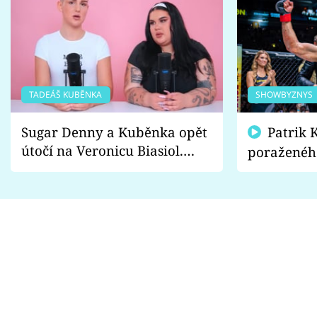
TADEÁŠ KUBĚNKA
SHOWBYZNYS
Sugar Denny a Kuběnka opět
Patrik Kincl se zastal
útočí na Veronicu Biasiol.
poraženéh
Proč je podle nich falešná a
fanoušci n
lže o své nevěře?