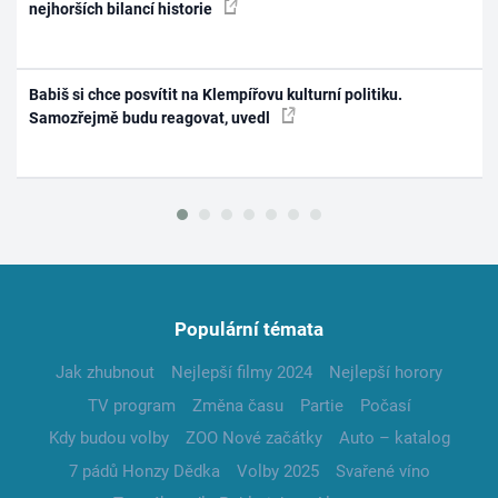
nejhorších bilancí historie
Babiš si chce posvítit na Klempířovu kulturní politiku.
Samozřejmě budu reagovat, uvedl
Populární témata
Jak zhubnout
Nejlepší filmy 2024
Nejlepší horory
TV program
Změna času
Partie
Počasí
Kdy budou volby
ZOO Nové začátky
Auto – katalog
7 pádů Honzy Dědka
Volby 2025
Svařené víno