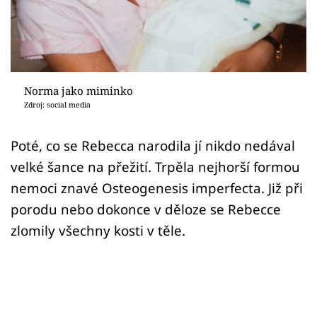
Sex a vztahy
Videa
Sledujte prima+
Norma jako miminko
Zdroj: social media
Přihlášení
Poté, co se Rebecca narodila jí nikdo nedával
velké šance na přežití. Trpěla nejhorší formou
Sledujte nás
nemoci znavé Osteogenesis imperfecta. Již při
porodu nebo dokonce v děloze se Rebecce
zlomily všechny kosti v těle.