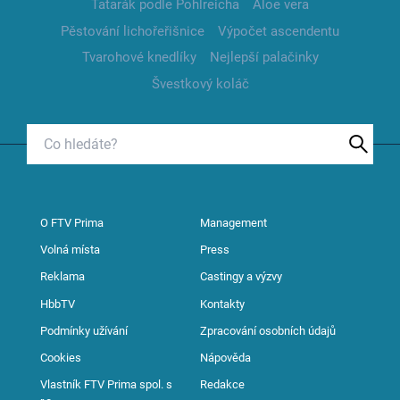
Tatarák podle Pohlreicha
Aloe vera
Pěstování lichořeřišnice
Výpočet ascendentu
Tvarohové knedlíky
Nejlepší palačinky
Švestkový koláč
O FTV Prima
Management
Volná místa
Press
Reklama
Castingy a výzvy
HbbTV
Kontakty
Podmínky užívání
Zpracování osobních údajů
Cookies
Nápověda
Vlastník FTV Prima spol. s
Redakce