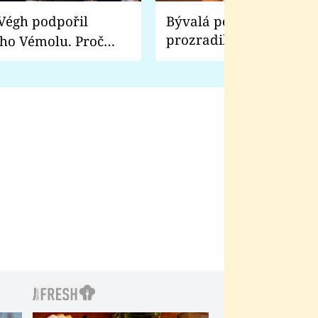
Bývalá pornoherečka
prozradila, co ji šokova
ho Vémolu. Proč
natáčení Euforie. Vážně
ji zápasit s ním než
bylo drsnější než hanba
 Kinclem?
filmy?