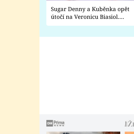
Sugar Denny a Kuběnka opět
útočí na Veronicu Biasiol.
Proč je podle nich falešná a
lže o své nevěře?