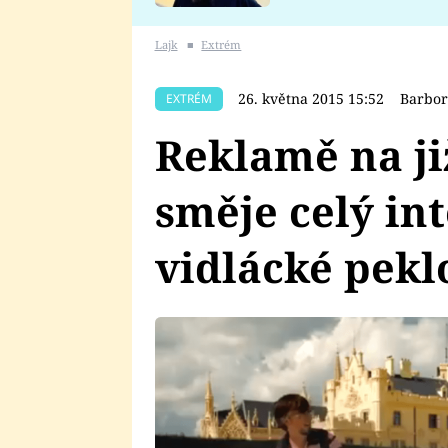
se v Plzni stalo
Lajk
■
Extrém
26. května 2015 15:52
Barbor
EXTRÉM
Reklamě na ji
směje celý int
vidlácké pekl