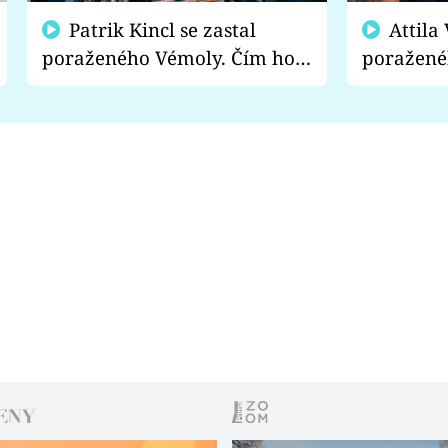
Patrik Kincl se zastal
Attila Végh podpořil
poraženého Vémoly. Čím ho
poražené
fanoušci naštvali?
chce radě
s vítězem