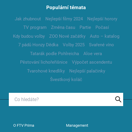
Populární témata
Jak zhubnout
Nejlepší filmy 2024
Nejlepší horory
TV program
Změna času
Partie
Počasí
Kdy budou volby
ZOO Nové začátky
Auto – katalog
7 pádů Honzy Dědka
Volby 2025
Svařené víno
Tatarák podle Pohlreicha
Aloe vera
Pěstování lichořeřišnice
Výpočet ascendentu
Tvarohové knedlíky
Nejlepší palačinky
Švestkový koláč
O FTV Prima
Management