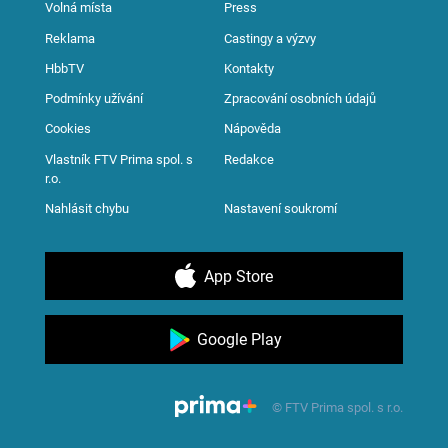
Volná místa
Press
Reklama
Castingy a výzvy
HbbTV
Kontakty
Podmínky užívání
Zpracování osobních údajů
Cookies
Nápověda
Vlastník FTV Prima spol. s
Redakce
r.o.
Nahlásit chybu
Nastavení soukromí
App Store
Google Play
© FTV Prima spol. s r.o.