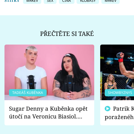
ŠTÍTKY
MRKEV
SEX
ČÍNA
KLOBÁSY
MRKEV
PŘEČTĚTE SI TAKÉ
TADEÁŠ KUBĚNKA
SHOWBYZNYS
Sugar Denny a Kuběnka opět
Patrik Kincl se zastal
útočí na Veronicu Biasiol.
poraženéh
Proč je podle nich falešná a
fanoušci n
lže o své nevěře?