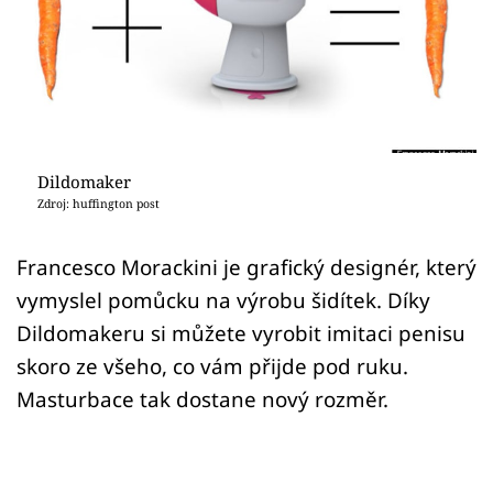
Sex a vztahy
Videa
Sledujte prima+
Přihlášení
Dildomaker
Zdroj: huffington post
Sledujte nás
Francesco Morackini je grafický designér, který
vymyslel pomůcku na výrobu šidítek. Díky
Dildomakeru si můžete vyrobit imitaci penisu
skoro ze všeho, co vám přijde pod ruku.
Masturbace tak dostane nový rozměr.