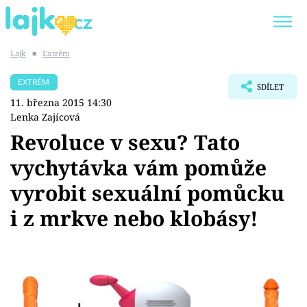
Lajk
■
Extrém
Trendy:
KARLOS VÉMOLA
ONLYFANS
EXTRÉM
SDÍLET
SHOPAHOLICADEL
CLASH OF THE STARS
11. března 2015 14:30
Lenka Zajícová
Revoluce v sexu? Tato
vychytávka vám pomůže
Témata
vyrobit sexuální pomůcku
Showbyznys
i z mrkve nebo klobásy!
Youtubeři
Virály