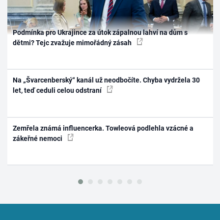
Podmínka pro Ukrajince za útok zápalnou lahví na dům s
dětmi? Tejc zvažuje mimořádný zásah
Na „Švarcenberský“ kanál už neodbočíte. Chyba vydržela 30
let, teď ceduli celou odstraní
Zemřela známá influencerka. Towleová podlehla vzácné a
zákeřné nemoci