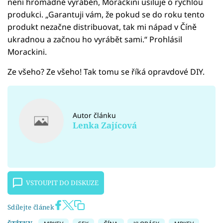
není hromadně vyráběn, Morackini usiluje o rychlou
produkci. „Garantuji vám, že pokud se do roku tento
produkt nezačne distribuovat, tak mi nápad v Číně
ukradnou a začnou ho vyrábět sami.“ Prohlásil
Morackini.
Ze všeho? Ze všeho! Tak tomu se říká opravdové DIY.
Autor článku
Lenka Zajícová
VSTOUPIT DO DISKUZE
Sdílejte článek