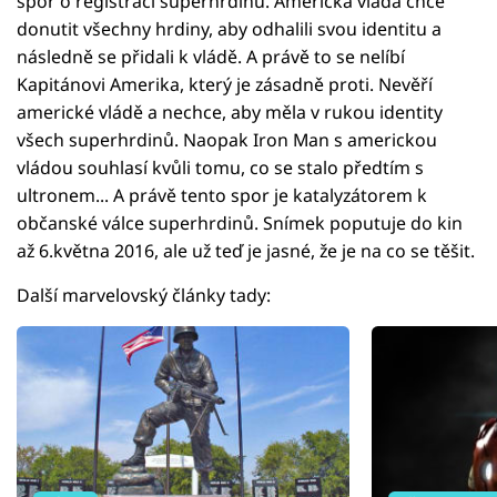
spor o registraci superhrdinů. Americká vláda chce
donutit všechny hrdiny, aby odhalili svou identitu a
následně se přidali k vládě. A právě to se nelíbí
Kapitánovi Amerika, který je zásadně proti. Nevěří
americké vládě a nechce, aby měla v rukou identity
všech superhrdinů. Naopak Iron Man s americkou
vládou souhlasí kvůli tomu, co se stalo předtím s
ultronem... A právě tento spor je katalyzátorem k
občanské válce superhrdinů. Snímek poputuje do kin
až 6.května 2016, ale už teď je jasné, že je na co se těšit.
Další marvelovský články tady: