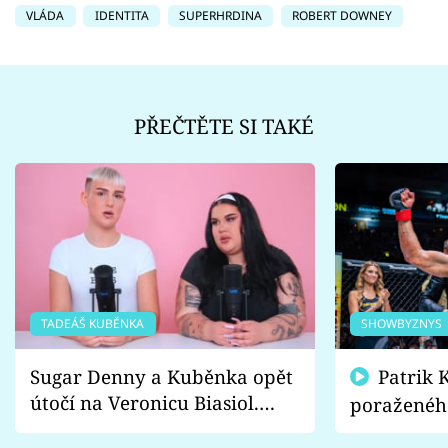
VLÁDA
IDENTITA
SUPERHRDINA
ROBERT DOWNEY
PŘEČTĚTE SI TAKÉ
TADEÁŠ KUBĚNKA
SHOWBYZNYS
Sugar Denny a Kuběnka opět
Patrik Kincl se zastal
útočí na Veronicu Biasiol.
poraženéh
Proč je podle nich falešná a
fanoušci n