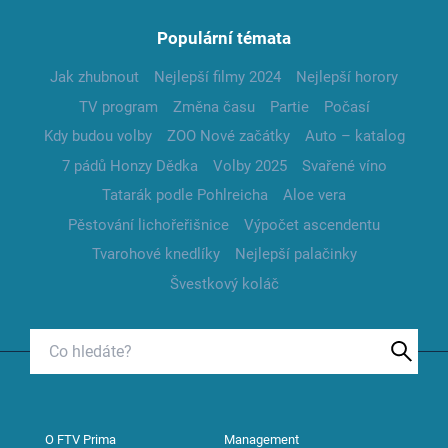
Populární témata
Jak zhubnout
Nejlepší filmy 2024
Nejlepší horory
TV program
Změna času
Partie
Počasí
Kdy budou volby
ZOO Nové začátky
Auto – katalog
7 pádů Honzy Dědka
Volby 2025
Svařené víno
Tatarák podle Pohlreicha
Aloe vera
Pěstování lichořeřišnice
Výpočet ascendentu
Tvarohové knedlíky
Nejlepší palačinky
Švestkový koláč
O FTV Prima
Management