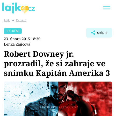
Lajk
■
Extrém
Trendy:
KARLOS VÉMOLA
ONLYFANS
EXTRÉM
SDÍLET
SHOPAHOLICADEL
CLASH OF THE STARS
23. února 2015 18:30
Lenka Zajícová
Robert Downey jr.
prozradil, že si zahraje ve
Témata
snímku Kapitán Amerika 3
Showbyznys
Youtubeři
Virály