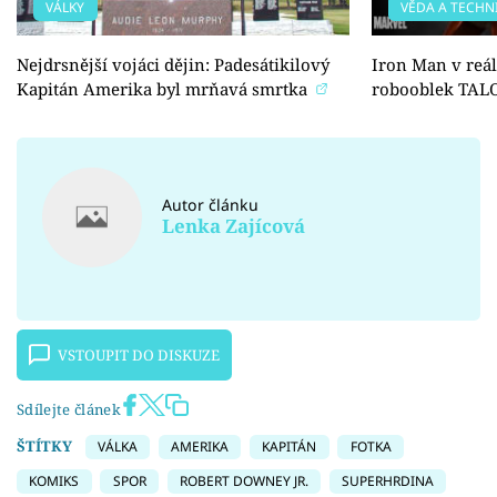
VÁLKY
VĚDA A TECHN
Nejdrsnější vojáci dějin: Padesátikilový
Iron Man v reál
Kapitán Amerika byl mrňavá smrtka
robooblek TAL
Autor článku
Lenka Zajícová
VSTOUPIT DO DISKUZE
Sdílejte článek
ŠTÍTKY
VÁLKA
AMERIKA
KAPITÁN
FOTKA
KOMIKS
SPOR
ROBERT DOWNEY JR.
SUPERHRDINA