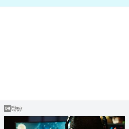
lže o své nevěře?