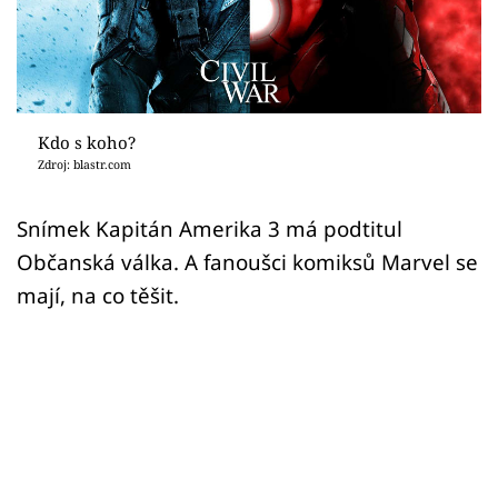
Sex a vztahy
Videa
Sledujte prima+
Kdo s koho?
Zdroj: blastr.com
Přihlášení
Snímek Kapitán Amerika 3 má podtitul
Občanská válka. A fanoušci komiksů Marvel se
Sledujte nás
mají, na co těšit.