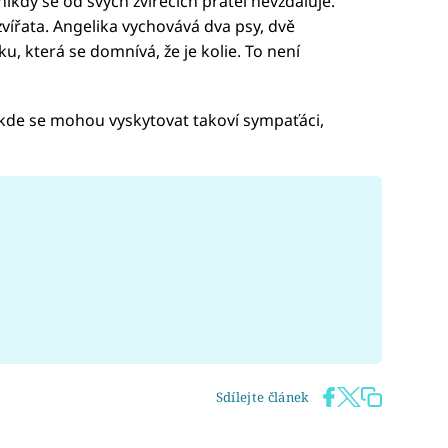
ikdy se od svých zvířecích přátel nevzdaluje.
vířata. Angelika vychovává dva psy, dvě
u, která se domnívá, že je kolie. To není
, kde se mohou vyskytovat takoví sympaťáci,
Sdílejte článek