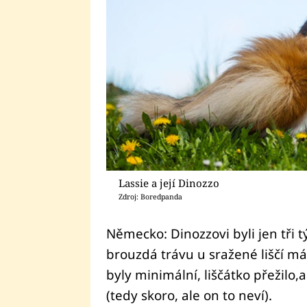
Lassie a její Dinozzo
Zdroj: Boredpanda
Německo: Dinozzovi byli jen tři t
brouzdá trávu u sražené liščí má
byly minimální, liščátko přežilo,
(tedy skoro, ale on to neví).