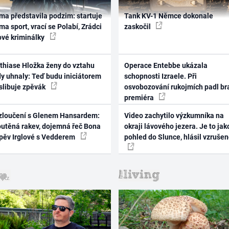
ma představila podzim: startuje
Tank KV-1 Němce dokonale
ma sport, vrací se Polabí, Zrádci
zaskočil
ové kriminálky
thiase Hložka ženy do vztahu
Operace Entebbe ukázala
dy uhnaly: Teď budu iniciátorem
schopnosti Izraele. Při
 slibuje zpěvák
osvobozování rukojmích padl br
premiéra
zloučení s Glenem Hansardem:
Video zachytilo výzkumníka na
outěná rakev, dojemná řeč Bona
okraji lávového jezera. Je to jak
zpěv Irglové s Vedderem
pohled do Slunce, hlásil vzruše