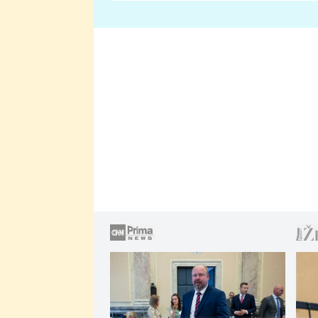
lže o své nevěře?