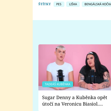
ŠTÍTKY
PES
LIŠKA
BENGÁLSKÁ KOČK
TADEÁŠ KUBĚNKA
Sugar Denny a Kuběnka opět
útočí na Veronicu Biasiol.
Proč je podle nich falešná a