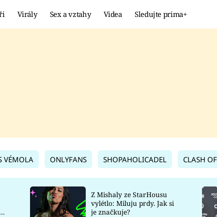
ři
Virály
Sex a vztahy
Videa
Sledujte prima+
Showbyznys
Extrém
VIRÁLY
KURIOZITY
VIDEA
KVÍZY
S VÉMOLA
ONLYFANS
SHOPAHOLICADEL
CLASH OF
Z Mishaly ze StarHousu
vylétlo: Miluju prdy. Jak si
co
je značkuje?