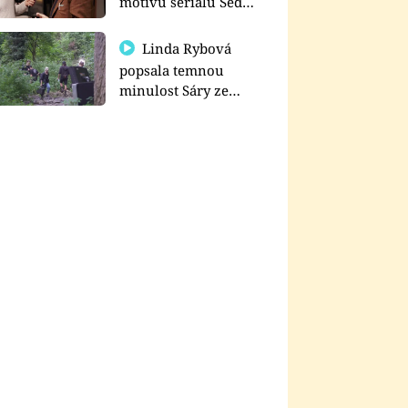
motivu seriálu Sedm
schodů k moci
Linda Rybová
popsala temnou
minulost Sáry ze
seriálu Zákony vlka