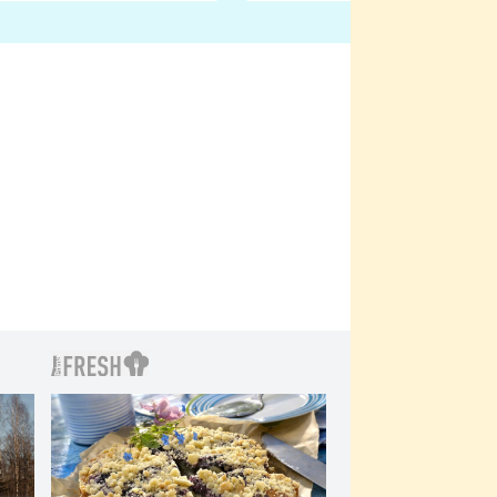
bylo drsnější než hanba
 Kinclem?
filmy?