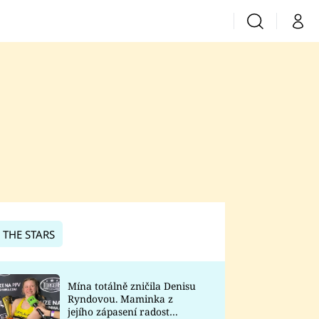
Vyhledávání
Můj 
Prima+
CNN Prima News
Prima Fresh
Prima Living
Prima Zoom
 THE STARS
Prima Lajk
Mína totálně zničila Denisu
Ryndovou. Maminka z
Sledujte nás
jejího zápasení radost