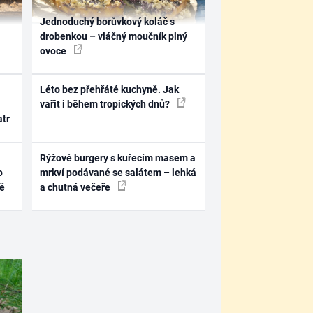
Jednoduchý borůvkový koláč s
drobenkou – vláčný moučník plný
ovoce
Léto bez přehřáté kuchyně. Jak
vařit i během tropických dnů?
atr
Rýžové burgery s kuřecím masem a
o
mrkví podávané se salátem – lehká
ně
a chutná večeře