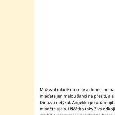
Muž vzal mládě do ruky a donesl ho na 
mláďata jen malou šanci na přežití, al
Dinozza netýkal. Angelika je totiž majit
mláděte ujala. Liščátko taky Ziva odkoj