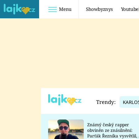
Menu
Showbyznys
Youtube
Youtuberky
Youtubeři
SHOPAHOLICADEL
FATTYPILLOW
ANNA ŠULC
FREESCOOT
SUGAR DENNY
ADAM KAJUMI
LADUŠKA
TADEÁŠ KUBĚNKA
DOMINIKA
DATEL
Trendy:
KARLO
MYSLIVCOVÁ
Známý český rapper
obviněn ze znásilnění:
Parťák Řezníka vysvětlil, 