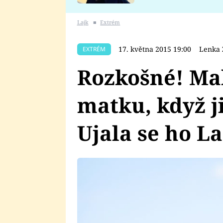
se v Plzni stalo
Lajk
■
Extrém
17. května 2015 19:00
Lenka 
EXTRÉM
Rozkošné! Mal
matku, když ji
Ujala se ho La