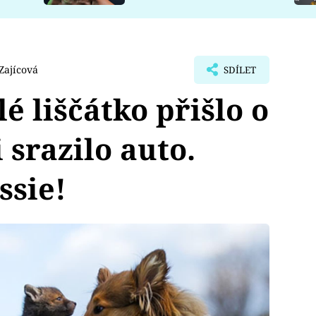
Zajícová
SDÍLET
é liščátko přišlo o
 srazilo auto.
ssie!