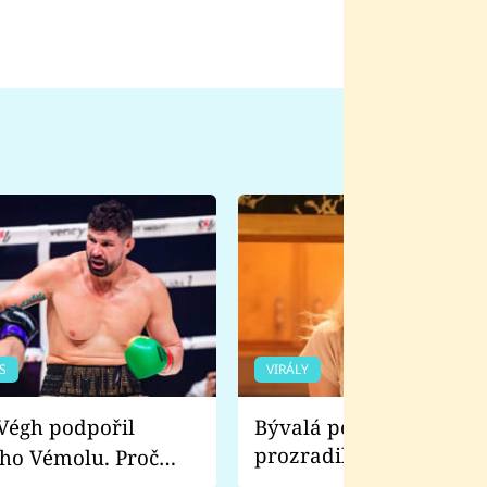
S
VIRÁLY
Bývalá pornoherečka
prozradila, co ji šokova
ho Vémolu. Proč
natáčení Euforie. Vážně
ji zápasit s ním než