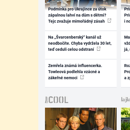
Podmínka pro Ukrajince za útok
Pri
zápalnou lahví na dům s dětmi?
Pri
Tejc zvažuje mimořádný zásah
i n
Na „Švarcenberský“ kanál už
Ma
neodbočíte. Chyba vydržela 30 let,
vž
teď ceduli celou odstraní
já,
Zemřela známá influencerka.
Ro
Towleová podlehla vzácné a
Pr
zákeřné nemoci
a 