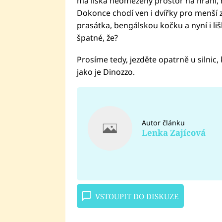
má liška neomezený prostor na hraní, n
Dokonce chodí ven i dvířky pro menší z
prasátka, bengálskou kočku a nyní i lišk
špatné, že?
Prosíme tedy, jezděte opatrně u silnic
jako je Dinozzo.
Autor článku
Lenka Zajícová
VSTOUPIT DO DISKUZE