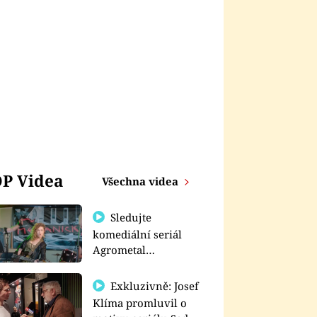
P Videa
Všechna videa
Sledujte
komediální seriál
Agrometal
exkluzivně na
prima+
Exkluzivně: Josef
Klíma promluvil o