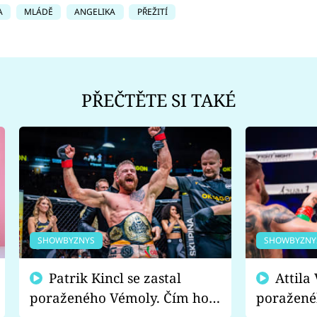
A
MLÁDĚ
ANGELIKA
PŘEŽITÍ
PŘEČTĚTE SI TAKÉ
SHOWBYZNYS
SHOWBYZNY
Patrik Kincl se zastal
Attila Végh podpořil
poraženého Vémoly. Čím ho
poražené
fanoušci naštvali?
chce radě