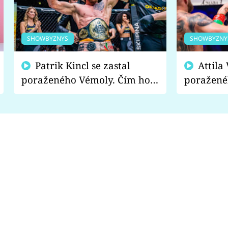
SHOWBYZNYS
SHOWBYZNY
Patrik Kincl se zastal
Attila Végh podpořil
poraženého Vémoly. Čím ho
poražené
fanoušci naštvali?
chce radě
s vítězem