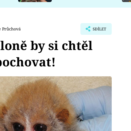
e Průchová
SDÍLET
loně by si chtěl
pochovat!