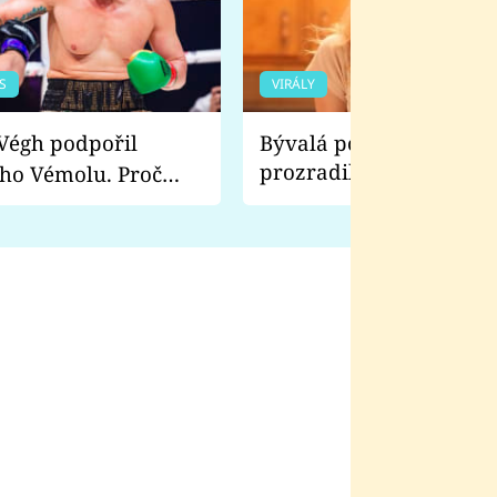
S
VIRÁLY
Bývalá pornoherečka
prozradila, co ji šokova
ho Vémolu. Proč
natáčení Euforie. Vážně
ji zápasit s ním než
bylo drsnější než hanba
 Kinclem?
filmy?