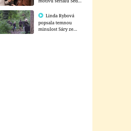
motivu seriálu Sedm
schodů k moci
Linda Rybová
popsala temnou
minulost Sáry ze
seriálu Zákony vlka