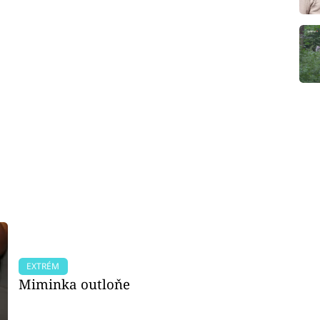
EXTRÉM
Miminka outloňe