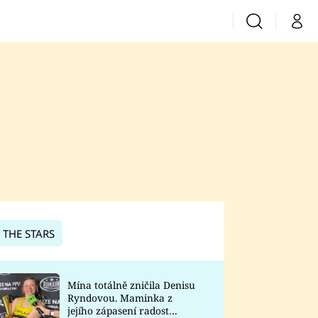
Vyhledávání
Můj 
Prima+
CNN Prima News
Prima Fresh
Prima Living
Prima Zoom
 THE STARS
Prima Lajk
Mína totálně zničila Denisu
Ryndovou. Maminka z
Sledujte nás
jejího zápasení radost