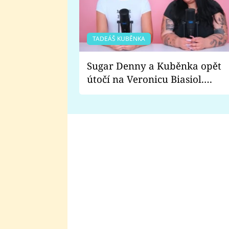
TADEÁŠ KUBĚNKA
Sugar Denny a Kuběnka opět
útočí na Veronicu Biasiol.
Proč je podle nich falešná a
lže o své nevěře?