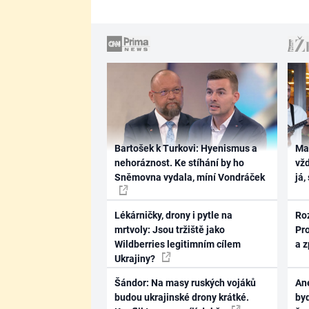
Bartošek k Turkovi: Hyenismus a
Ma
nehoráznost. Ke stíhání by ho
vž
Sněmovna vydala, míní Vondráček
já,
Lékárničky, drony i pytle na
Ro
mrtvoly: Jsou tržiště jako
Pr
Wildberries legitimním cílem
a 
Ukrajiny?
Šándor: Na masy ruských vojáků
Ane
budou ukrajinské drony krátké.
byd