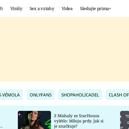
ři
Virály
Sex a vztahy
Videa
Sledujte prima+
Showbyznys
Extrém
VIRÁLY
KURIOZITY
VIDEA
KVÍZY
S VÉMOLA
ONLYFANS
SHOPAHOLICADEL
CLASH OF
Z Mishaly ze StarHousu
vylétlo: Miluju prdy. Jak si
co
je značkuje?