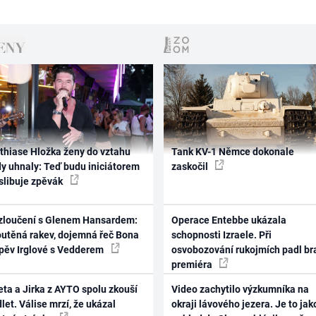
thiase Hložka ženy do vztahu
Tank KV-1 Němce dokonale
dy uhnaly: Teď budu iniciátorem
zaskočil
 slibuje zpěvák
zloučení s Glenem Hansardem:
Operace Entebbe ukázala
outěná rakev, dojemná řeč Bona
schopnosti Izraele. Při
zpěv Irglové s Vedderem
osvobozování rukojmích padl br
premiéra
ta a Jirka z AYTO spolu zkouší
Video zachytilo výzkumníka na
let. Válise mrzí, že ukázal
okraji lávového jezera. Je to jak