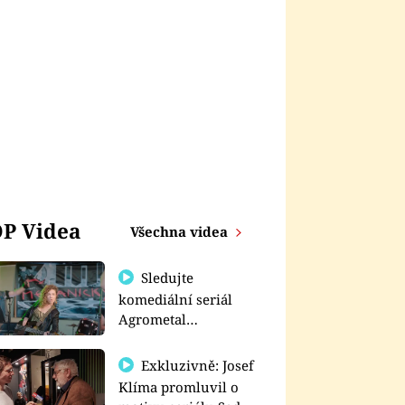
P Videa
Všechna videa
Sledujte
komediální seriál
Agrometal
exkluzivně na
prima+
Exkluzivně: Josef
Klíma promluvil o