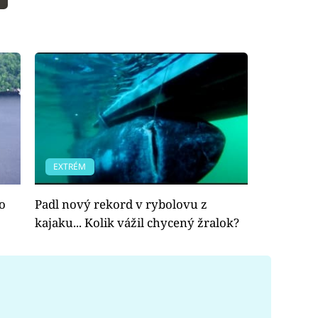
EXTRÉM
ro
Padl nový rekord v rybolovu z
kajaku... Kolik vážil chycený žralok?