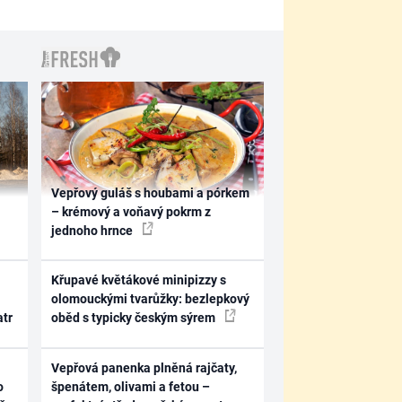
Vepřový guláš s houbami a pórkem
– krémový a voňavý pokrm z
jednoho hrnce
Křupavé květákové minipizzy s
olomouckými tvarůžky: bezlepkový
atr
oběd s typicky českým sýrem
Vepřová panenka plněná rajčaty,
o
špenátem, olivami a fetou –