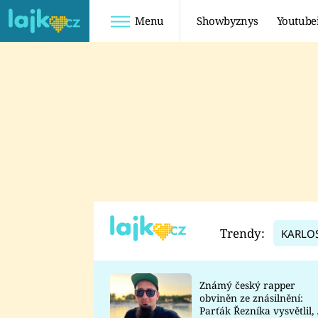
Menu
Showbyznys
Youtube
Youtuberky
Youtubeři
SHOPAHOLICADEL
FATTYPILLOW
ANNA ŠULC
FREESCOOT
SUGAR DENNY
ADAM KAJUMI
LADUŠKA
TADEÁŠ KUBĚNKA
DOMINIKA
DATEL
Trendy:
KARLO
MYSLIVCOVÁ
Známý český rapper
obviněn ze znásilnění:
Parťák Řezníka vysvětlil, 