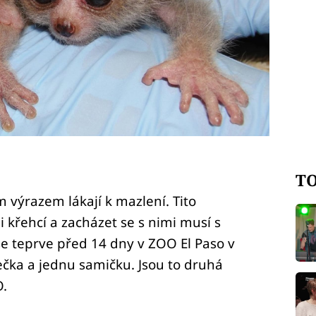
TO
výrazem lákají k mazlení. Tito
i křehcí a zacházet se s nimi musí s
se teprve před 14 dny v ZOO El Paso v
čka a jednu samičku. Jsou to druhá
O.