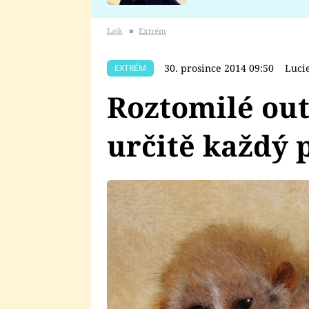
se v Plzni stalo
Lajk
■
Extrém
30. prosince 2014 09:50
Luci
EXTRÉM
Roztomilé out
určitě každý 