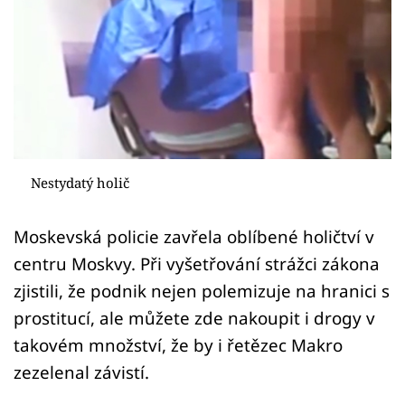
Sex a vztahy
Videa
Sledujte prima+
Přihlášení
Nestydatý holič
Sledujte nás
Moskevská policie zavřela oblíbené holičtví v
centru Moskvy. Při vyšetřování strážci zákona
zjistili, že podnik nejen polemizuje na hranici s
prostitucí, ale můžete zde nakoupit i drogy v
takovém množství, že by i řetězec Makro
zezelenal závistí.