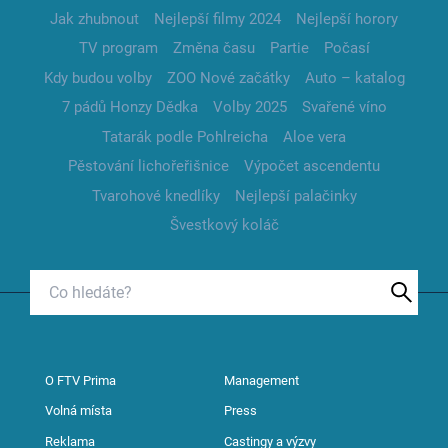
Jak zhubnout
Nejlepší filmy 2024
Nejlepší horory
TV program
Změna času
Partie
Počasí
Kdy budou volby
ZOO Nové začátky
Auto – katalog
7 pádů Honzy Dědka
Volby 2025
Svařené víno
Tatarák podle Pohlreicha
Aloe vera
Pěstování lichořeřišnice
Výpočet ascendentu
Tvarohové knedlíky
Nejlepší palačinky
Švestkový koláč
O FTV Prima
Management
Volná místa
Press
Reklama
Castingy a výzvy