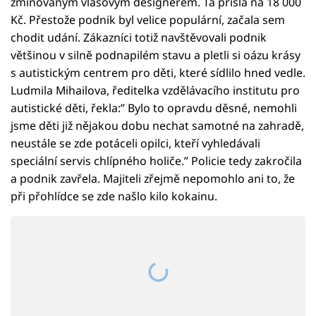
zmiňovaným vlasovým designérem. Ta přišla na 18 000
Kč. Přestože podnik byl velice populární, začala sem
chodit udání. Zákazníci totiž navštěvovali podnik
většinou v silně podnapilém stavu a pletli si oázu krásy
s autistickým centrem pro děti, které sídlilo hned vedle.
Ludmila Mihailova, ředitelka vzdělávacího institutu pro
autistické děti, řekla:” Bylo to opravdu děsné, nemohli
jsme děti již nějakou dobu nechat samotné na zahradě,
neustále se zde potáceli opilci, kteří vyhledávali
speciální servis chlípného holiče.” Policie tedy zakročila
a podnik zavřela. Majiteli zřejmě nepomohlo ani to, že
při přohlídce se zde našlo kilo kokainu.