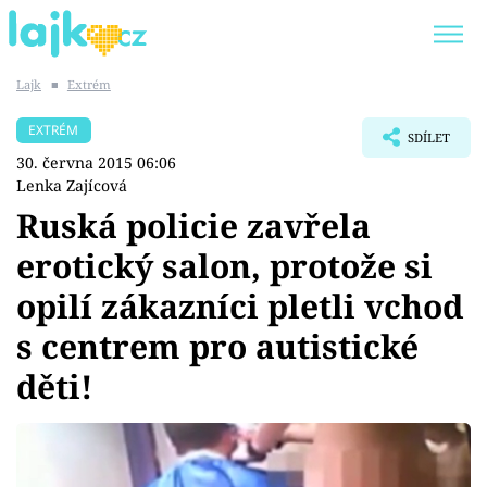
Lajk
■
Extrém
Trendy:
KARLOS VÉMOLA
ONLYFANS
EXTRÉM
SDÍLET
SHOPAHOLICADEL
CLASH OF THE STARS
30. června 2015 06:06
Lenka Zajícová
Ruská policie zavřela
erotický salon, protože si
Témata
opilí zákazníci pletli vchod
Showbyznys
s centrem pro autistické
děti!
Youtubeři
Virály