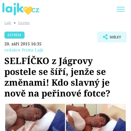
Lajk
■
Extrém
Trendy:
KARLOS VÉMOLA
ONLYFANS
EXTRÉM
SDÍLET
SHOPAHOLICADEL
CLASH OF THE STARS
20. září 2015 16:35
redakce Prima Lajk
SELFÍČKO z Jágrovy
postele se šíří, jenže se
Témata
změnami! Kdo slavný je
Showbyznys
nově na peřinové fotce?
Youtubeři
Virály