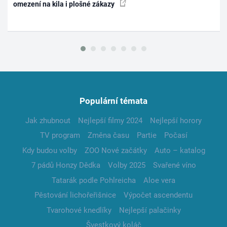
omezení na kila i plošné zákazy
Populární témata
Jak zhubnout
Nejlepší filmy 2024
Nejlepší horory
TV program
Změna času
Partie
Počasí
Kdy budou volby
ZOO Nové začátky
Auto – katalog
7 pádů Honzy Dědka
Volby 2025
Svařené víno
Tatarák podle Pohlreicha
Aloe vera
Pěstování lichořeřišnice
Výpočet ascendentu
Tvarohové knedlíky
Nejlepší palačinky
Švestkový koláč