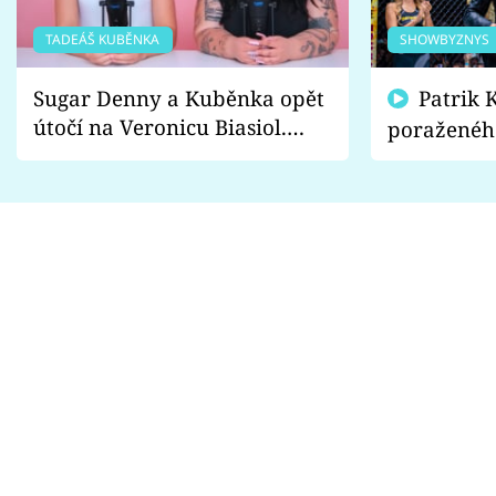
TADEÁŠ KUBĚNKA
SHOWBYZNYS
Sugar Denny a Kuběnka opět
Patrik Kincl se zastal
útočí na Veronicu Biasiol.
poraženéh
Proč je podle nich falešná a
fanoušci n
lže o své nevěře?