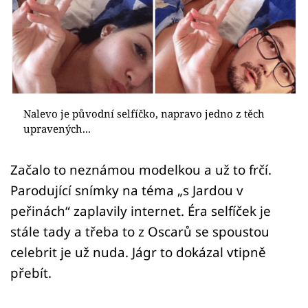
Sex a vztahy
Videa
Sledujte prima+
Přihlášení
Nalevo je původní selfíčko, napravo jedno z těch
upravených...
Sledujte nás
Začalo to neznámou modelkou a už to frčí.
Parodující snímky na téma „s Jardou v
peřinách“ zaplavily internet. Éra selfíček je
stále tady a třeba to z Oscarů se spoustou
celebrit je už nuda. Jágr to dokázal vtipně
přebít.