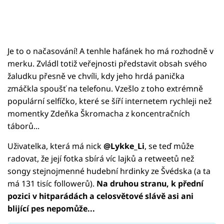
Je to o načasování! A tenhle hafánek ho má rozhodně v
merku. Zvládl totiž veřejnosti představit obsah svého
žaludku přesně ve chvíli, kdy jeho hrdá panička
zmáčkla spoušť na telefonu. Vzešlo z toho extrémně
populární selfíčko, které se šíří internetem rychleji než
momentky Zdeňka Škromacha z koncentračních
táborů...
Uživatelka, která má nick
@Lykke_Li
, se teď může
radovat, že její fotka sbírá víc lajků a retweetů než
songy stejnojmenné hudební hrdinky ze Švédska (a ta
má 131 tisíc followerů).
Na druhou stranu, k přední
pozici v hitparádách a celosvětové slávě asi ani
blijící pes nepomůže...