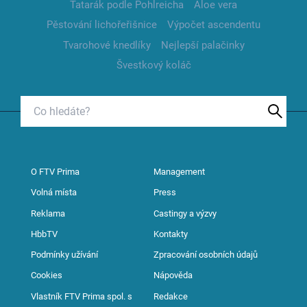
Tatarák podle Pohlreicha
Aloe vera
Pěstování lichořeřišnice
Výpočet ascendentu
Tvarohové knedlíky
Nejlepší palačinky
Švestkový koláč
O FTV Prima
Management
Volná místa
Press
Reklama
Castingy a výzvy
HbbTV
Kontakty
Podmínky užívání
Zpracování osobních údajů
Cookies
Nápověda
Vlastník FTV Prima spol. s
Redakce