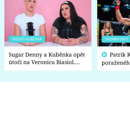
TADEÁŠ KUBĚNKA
SHOWBYZNYS
Sugar Denny a Kuběnka opět
Patrik Kincl se zastal
útočí na Veronicu Biasiol.
poraženéh
Proč je podle nich falešná a
fanoušci n
lže o své nevěře?