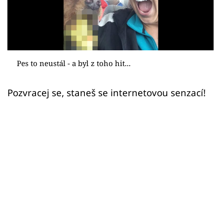
Sex a vztahy
Videa
Sledujte prima+
Pes to neustál - a byl z toho hit...
Přihlášení
Pozvracej se, staneš se internetovou senzací!
Sledujte nás