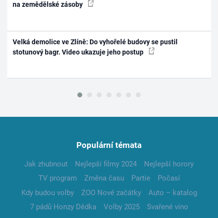
na zemědělské zásoby
Velká demolice ve Zlíně: Do vyhořelé budovy se pustil
stotunový bagr. Video ukazuje jeho postup
Populární témata
Jak zhubnout
Nejlepší filmy 2024
Nejlepší horory
TV program
Změna času
Partie
Počasí
Kdy budou volby
ZOO Nové začátky
Auto – katalog
7 pádů Honzy Dědka
Volby 2025
Svařené víno