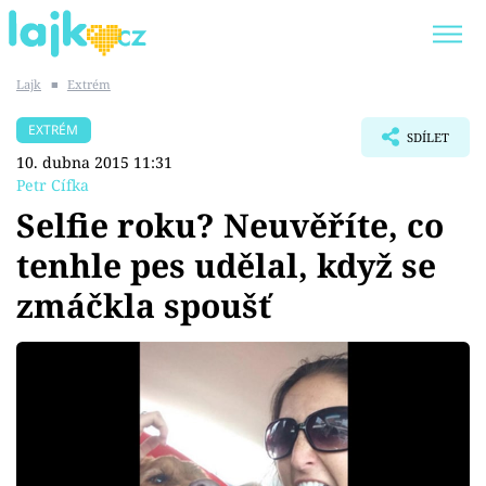
Lajk
■
Extrém
Trendy:
KARLOS VÉMOLA
ONLYFANS
EXTRÉM
SDÍLET
SHOPAHOLICADEL
CLASH OF THE STARS
10. dubna 2015 11:31
Petr Cífka
Selfie roku? Neuvěříte, co
tenhle pes udělal, když se
Témata
zmáčkla spoušť
Showbyznys
Youtubeři
Virály