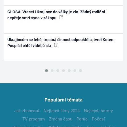
GLOSA: Vracet Ukrajince do války je zlo. Žádný rodič si
nepřeje smrt syna v zákopu
Ukrajincům se lehčí trestná činnost odpouštěla, tvrdí Koten.
Pospíšil chtěl vidět čísla
Populární témata
Jak zhubnout
Nejlepší filmy 2024
Nejlepší horory
TV program
Změna času
Partie
Počasí