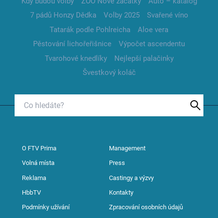
Kdy budou volby
ZOO Nové začátky
Auto – katalog
7 pádů Honzy Dědka
Volby 2025
Svařené víno
Tatarák podle Pohlreicha
Aloe vera
Pěstování lichořeřišnice
Výpočet ascendentu
Tvarohové knedlíky
Nejlepší palačinky
Švestkový koláč
O FTV Prima
Management
Volná místa
Press
Reklama
Castingy a výzvy
HbbTV
Kontakty
Podmínky užívání
Zpracování osobních údajů