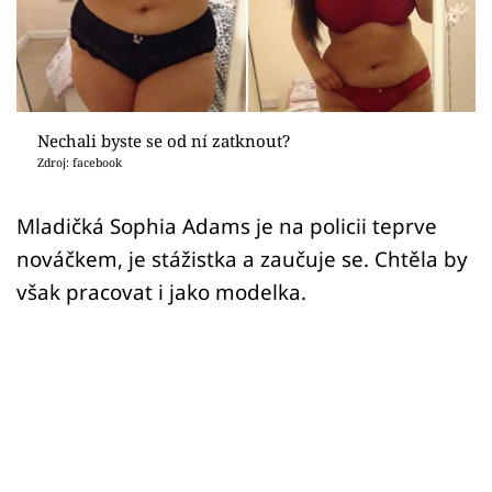
Sex a vztahy
Videa
Sledujte prima+
Nechali byste se od ní zatknout?
Zdroj: facebook
Přihlášení
Mladičká Sophia Adams je na policii teprve
nováčkem, je stážistka a zaučuje se. Chtěla by
Sledujte nás
však pracovat i jako modelka.