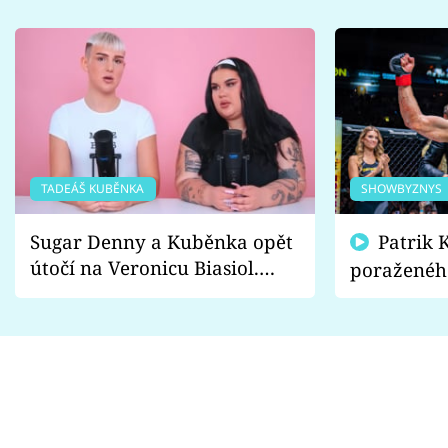
TADEÁŠ KUBĚNKA
SHOWBYZNYS
Sugar Denny a Kuběnka opět
Patrik Kincl se zastal
útočí na Veronicu Biasiol.
poraženéh
Proč je podle nich falešná a
fanoušci n
lže o své nevěře?