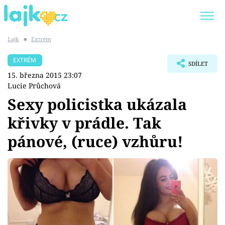
Lajk
■
Extrém
Trendy:
KARLOS VÉMOLA
ONLYFANS
EXTRÉM
SDÍLET
SHOPAHOLICADEL
CLASH OF THE STARS
15. března 2015 23:07
Lucie Průchová
Sexy policistka ukázala
křivky v prádle. Tak
Témata
pánové, (ruce) vzhůru!
Showbyznys
Youtubeři
Virály