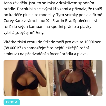
žena záviděla. Jsou to snímky v dráždivém spodním
prádle. Pochlubila se svými křivkami a přiznala, že touží
po kariéře plus-size modelky. Tyto snímky poslala firmě
Curvy Kate v rámci soutěže Star in Bra. Společnost si
totiž do svých kampaní na spodní prádlo a plavky
vybírá „obyčejné“ ženy.
Vítězka získá cestu do Středomoří pro dva za 1000liber
(38 000 Kč) a samozřejmě to nejdůležitější, roční
smlouvu na předvádění a focení prádla a plavek.
EXTRÉM